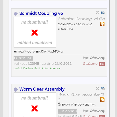
Schmidt Coupling v6
Schmidt_Coupling_v6.f3d
Schmidtova spojka - vč.
spojů - viz
https://youtu.be/J6p4FqjMOvw
Fusion360
kat:
Převody
Velikost
1,23MB
• ze dne
21.10.2022
Staženo:
55
x
Umístil:
Vladimír Michl
• Autor:
Arkance
Worm Gear Assembly
Worm_Gear_Assembly.f3
z
Šnekový převod - sestava
Fusion360
kat:
Převody
Velikost
912kB
Staženo: