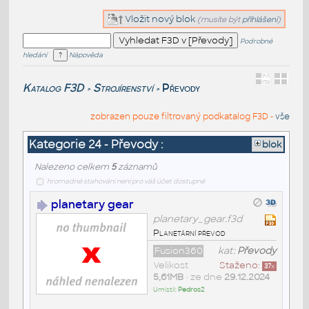
Vložit nový blok
(musíte být
přihlášeni
)
Podrobné
hledání
Nápověda
Katalog F3D
Strojírenství
Převody
>
>
zobrazen pouze filtrovaný podkatalog F3D -
vše
Kategorie 24 - Převody :
blok
Nalezeno celkem
5
záznamů
hromadné stahování není pro váš účet dostupné
planetary gear
planetary_gear.f3d
Planetární převod
Fusion360
kat:
Převody
Velikost
Staženo:
37
x
5,61MB
• ze dne
29.12.2024
Umístil:
Pedros2