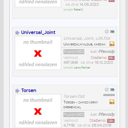
91
x
• ze dne
14.05.2022
Umístil:
PeterS
Universal_Joint
Universal_Joint_v26.f3d
Univerzální kloub, kardan
Fusion360
kat:
Převody
Velikost
Staženo:
65
x
497,9kB
• ze dne
19.12.2020
Umístil:
Lews Parker
Torsen
Torsen.f3d
Torsen - samosvorný
diferenciál
Fusion360
kat:
Převody
Velikost
Staženo:
243
x
4,7MB
• ze dne
28.04.2018