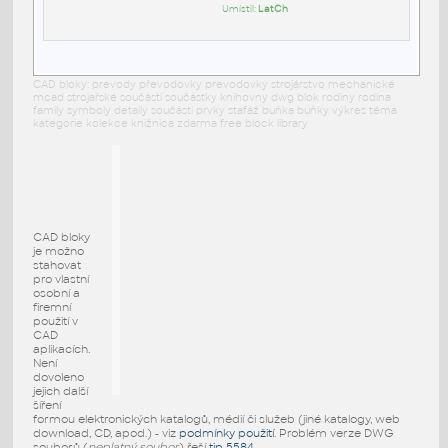
Umístil:
LatCh
CAD bloky: prevody převodovky prevodovky strojárstvo mechanické
mcad strojařské součásti součástky knihovny dwg blok rodiny rodina
family symboly detaily součásti prvky stafáž buňka buňky výkres téma
kategorie kolekce knižnica zdarma free block library
CAD bloky
je možno
stahovat
pro vlastní
osobní a
firemní
použití v
CAD
aplikacích.
Není
dovoleno
jejich další
šíření
formou elektronických katalogů, médií či služeb (jiné katalogy, web
download, CD, apod.) - viz
podmínky použití
. Problém verze DWG
souborů (
neplatný soubor
) řeší
tip 5584
.