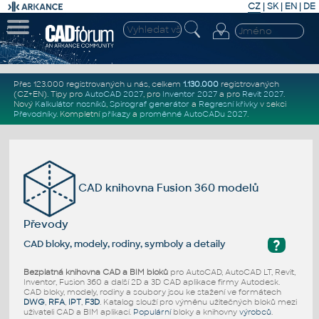
CZ
|
SK
|
EN
|
DE
Přes 123.000 registrovaných u nás, celkem
1.130.000
registrovaných
(CZ+EN)
. Tipy pro
AutoCAD 2027
, pro
Inventor 2027
a pro
Revit 2027
.
Nový
Kalkulátor nosníků
,
Spirograf generátor
a
Regresní křivky
v sekci
Převodníky
.
Kompletní
příkazy
a
proměnné AutoCADu 2027
.
CAD knihovna Fusion 360 modelů
Převody
?
CAD bloky, modely, rodiny, symboly a detaily
Bezplatná knihovna CAD a BIM bloků
pro AutoCAD, AutoCAD LT, Revit,
Inventor, Fusion 360 a další 2D a 3D CAD aplikace firmy Autodesk.
CAD bloky, modely, rodiny a soubory jsou ke stažení ve formátech
DWG
,
RFA
,
IPT
,
F3D
. Katalog slouží pro výměnu užitečných bloků mezi
uživateli CAD a BIM aplikací.
Populární
bloky a knihovny
výrobců
.