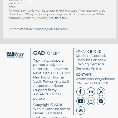
jejich další
šíření
formou elektronických katalogů, médií či služeb (jiné katalogy, web
download, CD, apod.) - viz
podmínky použití
. Problém verze DWG
souborů (
neplatný soubor
) řeší
tip 5584
.
Viz též
Statistika
a
nejnovějších 100 bloků
.
CAD
fórum
ARKANCE
(CAD
Studio) - Autodesk
Platinum Partner &
Tipy, triky, podpora,
Training Center &
pomoc a rady pro
Services Partner
AutoCAD, LT, Inventor,
Revit, Map, Civil 3D, 3ds
KONTAKT:
Max, Fusion, Forma,
webmaster.cz@arkance.w
Vault, PowerMill a další
| tel. +420 910 970 111
Autodesk aplikace
(support firmy
ARKANCE). Viz
O
portálu
.
Copyright © 2026 |
Web reklama
na tomto
serveru |
Ochrana
soukromí, podmínky