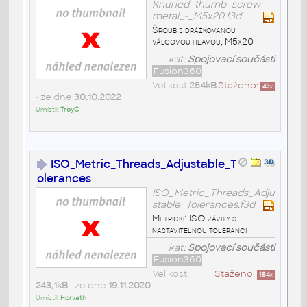
Knurled_thumb_screw_-_
metal_-_M5x20.f3d
Šroub s drážkovanou
válcovou hlavou, M5x20
kat:
Spojovací součásti
Fusion360
Velikost
254kB
Staženo:
43
x
• ze dne
30.10.2022
Umístil:
TroyC
ISO_Metric_Threads_Adjustable_T
olerances
ISO_Metric_Threads_Adju
stable_Tolerances.f3d
Metrické ISO závity s
nastavitelnou tolerancí
kat:
Spojovací součásti
Fusion360
Velikost
Staženo:
184
x
243,1kB
• ze dne
19.11.2020
Umístil:
Horvath