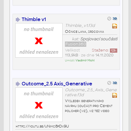
Thimble v1
Thimble_v1.f3d
Očnice lana, srdcovka
kat:
Spojovací součásti
Fusion360
Velikost
Staženo:
123
x
113,9kB
• ze dne
14.11.2020
Umístil:
Vladimír Michl
Outcome_2.5 Axis_Generative
Outcome_2.5_Axis_Gene
rative.f3d
Výsledek generativního
návrhu součásti pro Cement
polisher (viz), viz též video
https://youtu.be/uNimc8fDx9U