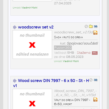
27.04.2025
Umístil:
Vladimír Michl
woodscrew set v2
woodscrew_set_v2.f3d
Sada vrutů do dřeva
kat:
Spojovací součásti
Fusion360
Velikost
5MB
•
Staženo:
111
x
ze dne
08.05.2023
Umístil:
Vladimír Michl
Wood screw DIN 7997 - 6 x 50 - St - H
v1
Wood_screw_DIN_7997_-
_6_x_50_-_St_-_H_v1.f3d
Vrut do dřeva DIN 7997 -
6x50, import