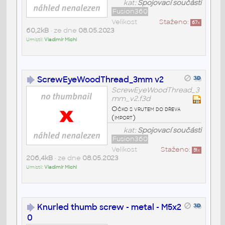
kat:
Spojovací součásti
Fusion360
Velikost
Staženo:
67
x
60,2kB
• ze dne
08.05.2023
Umístil:
Vladimír Michl
ScrewEyeWoodThread_3mm v2
ScrewEyeWoodThread_3
mm_v2.f3d
Očko s vrutem do dřeva
(import)
kat:
Spojovací součásti
Fusion360
Velikost
Staženo:
51
x
206,4kB
• ze dne
08.05.2023
Umístil:
Vladimír Michl
Knurled thumb screw - metal - M5x2
0