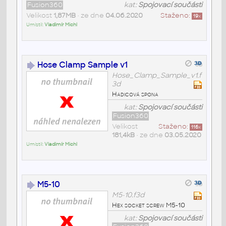
Fusion360
kat:
Spojovací součásti
Velikost
1,87MB
• ze dne
04.06.2020
Staženo:
19
x
Umístil:
Vladimír Michl
Hose Clamp Sample v1
Hose_Clamp_Sample_v1.f
3d
Hadicová spona
kat:
Spojovací součásti
Fusion360
Velikost
Staženo:
116
x
181,4kB
• ze dne
03.05.2020
Umístil:
Vladimír Michl
M5-10
M5-10.f3d
Hex socket screw M5-10
kat:
Spojovací součásti