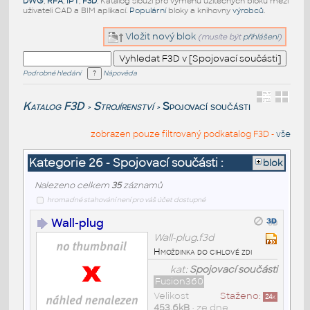
DWG
,
RFA
,
IPT
,
F3D
. Katalog slouží pro výměnu užitečných bloků mezi
uživateli CAD a BIM aplikací.
Populární
bloky a knihovny
výrobců
.
Vložit nový blok
(musíte být
přihlášeni
)
Podrobné hledání
Nápověda
Katalog F3D
Strojírenství
Spojovací součásti
>
>
zobrazen pouze filtrovaný podkatalog F3D -
vše
Kategorie 26 - Spojovací součásti :
blok
Nalezeno celkem
35
záznamů
hromadné stahování není pro váš účet dostupné
Wall-plug
Wall-plug.f3d
Hmoždinka do cihlové zdi
kat:
Spojovací součásti
Fusion360
Velikost
Staženo:
24
x
453,6kB
• ze dne