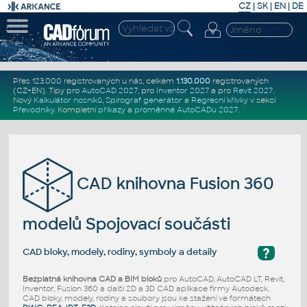
CZ
|
SK
|
EN
|
DE
Přes 123.000 registrovaných u nás, celkem
1.130.000
registrovaných
(CZ+EN)
. Tipy pro
AutoCAD 2027
, pro
Inventor 2027
a pro
Revit 2027
.
Nový
Kalkulátor nosníků
,
Spirograf generátor
a
Regresní křivky
v sekci
Převodníky
.
Kompletní
příkazy
a
proměnné AutoCADu 2027
.
CAD knihovna Fusion 360
modelů Spojovací součásti
?
CAD bloky, modely, rodiny, symboly a detaily
Bezplatná knihovna CAD a BIM bloků
pro AutoCAD, AutoCAD LT, Revit,
Inventor, Fusion 360 a další 2D a 3D CAD aplikace firmy Autodesk.
CAD bloky, modely, rodiny a soubory jsou ke stažení ve formátech