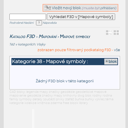
Vložit nový blok
(musíte být
přihlášeni
)
Podrobné hledání
Nápověda
Katalog F3D
Mapování
Mapové symboly
>
>
Též v kategoriích:
Vlajky
zobrazen pouze filtrovaný podkatalog F3D -
vše
Kategorie 38 - Mapové symboly :
blok
Žádný F3D blok v této kategorii
CAD bloky: legenda mapy značky geodézie geodetické mapové
mapovanie geodézia značky mapy knihovny dwg blok rodiny rodina
family symboly detaily součásti prvky stafáž buňka buňky výkres téma
kategorie kolekce knižnica zdarma free block library