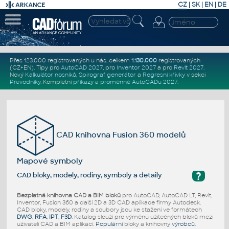
CZ
|
SK
|
EN
|
DE
Přes 123.000 registrovaných u nás, celkem
1.130.000
registrovaných
(CZ+EN)
. Tipy pro
AutoCAD 2027
, pro
Inventor 2027
a pro
Revit 2027
.
Nový
Kalkulátor nosníků
,
Spirograf generátor
a
Regresní křivky
v sekci
Převodníky
.
Kompletní
příkazy
a
proměnné AutoCADu 2027
.
CAD knihovna Fusion 360 modelů
Mapové symboly
?
CAD bloky, modely, rodiny, symboly a detaily
Bezplatná knihovna CAD a BIM bloků
pro AutoCAD, AutoCAD LT, Revit,
Inventor, Fusion 360 a další 2D a 3D CAD aplikace firmy Autodesk.
CAD bloky, modely, rodiny a soubory jsou ke stažení ve formátech
DWG
,
RFA
,
IPT
,
F3D
. Katalog slouží pro výměnu užitečných bloků mezi
uživateli CAD a BIM aplikací.
Populární
bloky a knihovny
výrobců
.