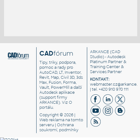
CAD
fórum
ARKANCE
(CAD
Studio) - Autodesk
Platinum Partner &
Tipy, triky, podpora,
Training Center &
pomoc a rady pro
Services Partner
AutoCAD, LT, Inventor,
Revit, Map, Civil 3D, 3ds
KONTAKT:
Max, Fusion, Forma,
webmaster.cz@arkance.w
Vault, PowerMill a další
| tel. +420 910 970 111
Autodesk aplikace
(support firmy
ARKANCE). Viz
O
portálu
.
Copyright © 2026 |
Web reklama
na tomto
serveru |
Ochrana
soukromí, podmínky