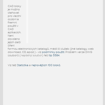
CAD bloky
je možno
stahovat
pro vlastní
osobní a
firemní
použití v
CAD
aplikacích.
Není
dovoleno
jejich další
šíření
formou elektronických katalogů, médií či služeb (jiné katalogy, web
download, CD, apod.) - viz
podmínky použití
. Problém verze DWG
souborů (
neplatný soubor
) řeší
tip 5584
.
Viz též
Statistika
a
nejnovějších 100 bloků
.