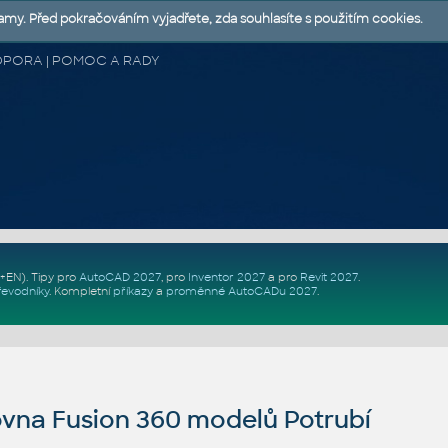
lamy. Před pokračováním vyjadřete, zda souhlasíte s použitím cookies.
 PODPORA | POMOC A RADY
Z+EN)
. Tipy pro
AutoCAD 2027
, pro
Inventor 2027
a pro
Revit 2027
.
řevodníky
.
Kompletní
příkazy
a
proměnné AutoCADu 2027
.
vna Fusion 360 modelů Potrubí