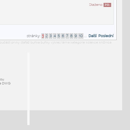
Staženo:
319
x
stránky:
1
2
3
4
5
6
7
8
9
10
...
Další
Poslední
 součásti prvky stafáž buňka buňky výkres téma kategorie kolekce knižnica
mou
ze DWG