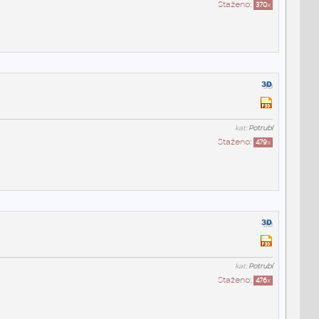
Staženo:
370
x
kat:
Potrubí
Staženo:
479
x
kat:
Potrubí
Staženo:
476
x