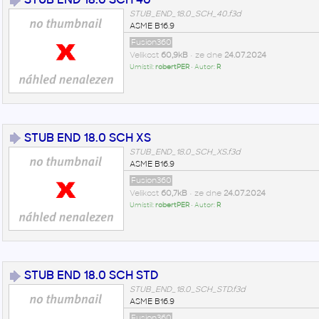
STUB_END_18.0_SCH_40.f3d
ASME B16.9
Fusion360
Velikost
60,9kB
• ze dne
24.07.2024
Umístil:
robertPER
• Autor:
R
STUB END 18.0 SCH XS
STUB_END_18.0_SCH_XS.f3d
ASME B16.9
Fusion360
Velikost
60,7kB
• ze dne
24.07.2024
Umístil:
robertPER
• Autor:
R
STUB END 18.0 SCH STD
STUB_END_18.0_SCH_STD.f3d
ASME B16.9
Fusion360