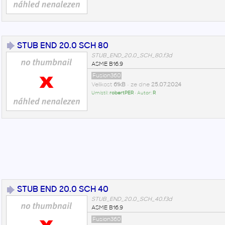
STUB END 20.0 SCH 80
STUB_END_20.0_SCH_80.f3d
ASME B16.9
Fusion360
Velikost
61kB
• ze dne
25.07.2024
Umístil:
robertPER
• Autor:
R
STUB END 20.0 SCH 40
STUB_END_20.0_SCH_40.f3d
ASME B16.9
Fusion360