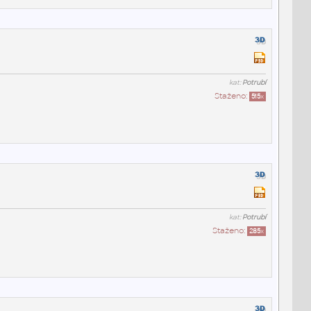
kat:
Potrubí
Staženo:
515
x
kat:
Potrubí
Staženo:
285
x