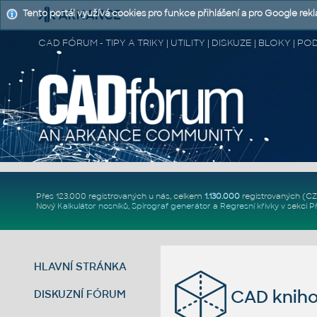
Tento portál využívá cookies pro funkce přihlášení a pro Google rek
CAD FÓRUM - TIPY A TRIKY | UTILITY | DISKUZE | BLOKY |
Přes 123.000 registrovaných u nás, celkem
1.130.000
registrovaných (C
Nový
Kalkulátor nosníků
,
Spirograf generátor
a
Regresní křivky
v sekci
P
HLAVNÍ STRÁNKA
CAD kniho
DISKUZNÍ FÓRUM