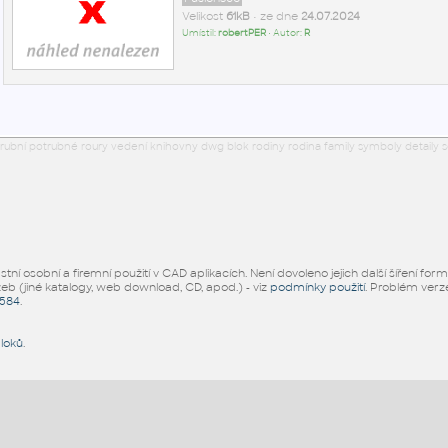
Velikost
61kB
• ze dne
24.07.2024
Umístil:
robertPER
• Autor:
R
otrubní potrubné roury vedení knihovny dwg blok rodiny rodina family symboly detaily
ní osobní a firemní použití v CAD aplikacích. Není dovoleno jejich další šíření for
žeb (jiné katalogy, web download, CD, apod.) - viz
podmínky použití
. Problém ver
5584
.
bloků
.