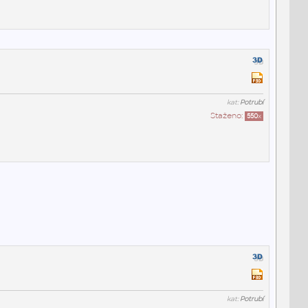
kat:
Potrubí
Staženo:
550
x
kat:
Potrubí