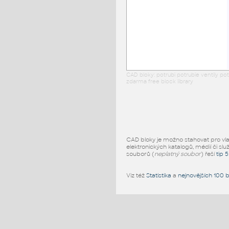
CAD bloky: potrubi potrubie ventily p
zdarma free block library
CAD bloky je možno stahovat pro vlast
elektronických katalogů, médií či slu
souborů (
neplatný soubor
) řeší
tip 
Viz též
Statistika
a
nejnovějších 100 