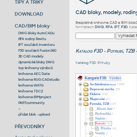
TIPY A TRIKY
CAD bloky, modely, rodiny
DOWNLOAD
Bezplatná knihovna CAD a BIM blok
CAD/BIM bloky
formátech
DWG
,
RFA
,
IPT
,
F3D
. Kat
DWG bloky AutoCADu
RFA rodiny Revitu
IPT součásti Inventoru
Katalog F3D
Potrubí, TZB
F3D součásti Fusion360
>
3D CAD modely
dynamické bloky DWG
Katalog F3D
:
Příruby
top knihovny výrobců
knihovna AEC Data
Kategorie F3D
Výrobci
knihovna RUG-CADstudio
Architektura
13909
knihovna WATG
/obecné
Dopravní stavby
398
knihovna TDCZ
Elektro
1550
knihovna BIMproject
Mapování
447
PARTcommunity
Potrubí, TZB
3119
--
_Různé-Jiné
2
Hydraulika
přidat blok - upload
1
Nádrže
1
Potrubí
702
PŘEVODNÍKY
Příruby
541
Ventily
2