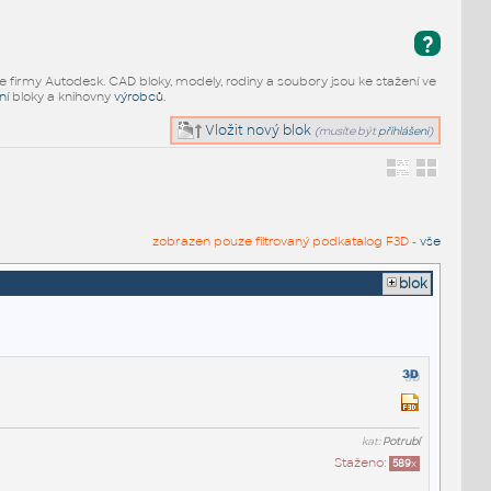
?
e firmy Autodesk. CAD bloky, modely, rodiny a soubory jsou ke stažení ve
ní
bloky a knihovny
výrobců
.
Vložit nový blok
(musíte být
přihlášeni
)
zobrazen pouze filtrovaný podkatalog F3D -
vše
blok
kat:
Potrubí
Staženo:
589
x