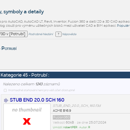
, symboly a detaily
ů
pro AutoCAD, AutoCAD LT, Revit, Inventor, Fusion 360 a další 2D a 3D CAD aplikac
alog slouží pro výměnu užitečných bloků mezi uživateli CAD a BIM aplikací.
Populár
Podrobné hledání
Nápověda
Potrubí
>
Kategorie 45 - Potrubí :
Nalezeno celkem
1243
záznamů
hromadné stahování není pro váš účet dostupné
STUB END 20.0 SCH 160
STUB_END_20.0_SCH_160.f3d
ASME B16.9
Fusion360
Velikost
60kB
• ze dne
25.07.2024
Umístil:
robertPER
• Autor:
R