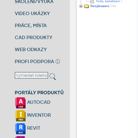
ŠKOLENÍ/VÝUKA
Voda, kanalizace
1
Strojírenství
3766
VIDEO UKÁZKY
PRÁCE, MÍSTA
CAD PRODUKTY
WEB ODKAZY
PROFI PODPORA
ⓘ
PORTÁLY PRODUKTŮ
AUTOCAD
INVENTOR
REVIT