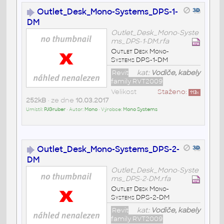
Outlet_Desk_Mono-Systems_DPS-1-
DM
Outlet_Desk_Mono-Syste
ms_DPS-1-DM.rfa
Outlet Desk Mono-
Systems DPS-1-DM
Revit
kat:
Vodiče, kabely
family RVT2009
Velikost
Staženo:
113
x
252kB
• ze dne
10.03.2017
Umístil:
PJGruber
• Autor:
Mono
• Výrobce:
Mono Systems
Outlet_Desk_Mono-Systems_DPS-2-
DM
Outlet_Desk_Mono-Syste
ms_DPS-2-DM.rfa
Outlet Desk Mono-
Systems DPS-2-DM
Revit
kat:
Vodiče, kabely
family RVT2009