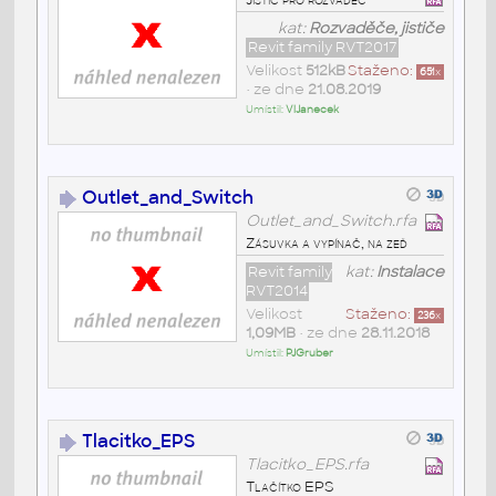
kat:
Rozvaděče, jističe
Revit family RVT2017
Velikost
512kB
Staženo:
651
x
• ze dne
21.08.2019
Umístil:
VlJanecek
Outlet_and_Switch
Outlet_and_Switch.rfa
Zásuvka a vypínač, na zeď
Revit family
kat:
Instalace
RVT2014
Velikost
Staženo:
236
x
1,09MB
• ze dne
28.11.2018
Umístil:
PJGruber
Tlacitko_EPS
Tlacitko_EPS.rfa
Tlačítko EPS