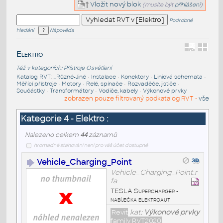
Vložit nový blok
(musíte být
přihlášeni
)
Podrobné
hledání
Nápověda
Elektro
Též v kategoriích:
Přístroje
Osvětlení
Katalog RVT
:
_Různé-Jiné
•
Instalace
•
Konektory
•
Liniová schemata
•
Měřící přístroje
•
Motory
•
Relé, spínače
•
Rozvaděče, jističe
•
Součástky
•
Transformátory
•
Vodiče, kabely
•
Výkonové prvky
zobrazen pouze filtrovaný podkatalog RVT -
vše
Kategorie 4 - Elektro :
Nalezeno celkem
44
záznamů
hromadné stahování není pro váš účet dostupné
Vehicle_Charging_Point
Vehicle_Charging_Point.r
fa
TESLA Supercharger -
nabíječka elektroaut
Revit
kat:
Výkonové prvky
family RVT2020