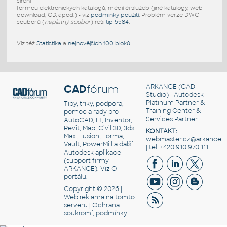
šíření
formou elektronických katalogů, médií či služeb (jiné katalogy, web
download, CD, apod.) - viz
podmínky použití
. Problém verze DWG
souborů (
neplatný soubor
) řeší
tip 5584
.
Viz též
Statistika
a
nejnovějších 100 bloků
.
CAD
fórum
ARKANCE
(CAD
Studio) - Autodesk
Platinum Partner &
Tipy, triky, podpora,
Training Center &
pomoc a rady pro
Services Partner
AutoCAD, LT, Inventor,
Revit, Map, Civil 3D, 3ds
KONTAKT:
Max, Fusion, Forma,
webmaster.cz@arkance.w
Vault, PowerMill a další
| tel. +420 910 970 111
Autodesk aplikace
(support firmy
ARKANCE). Viz
O
portálu
.
Copyright © 2026 |
Web reklama
na tomto
serveru |
Ochrana
soukromí, podmínky