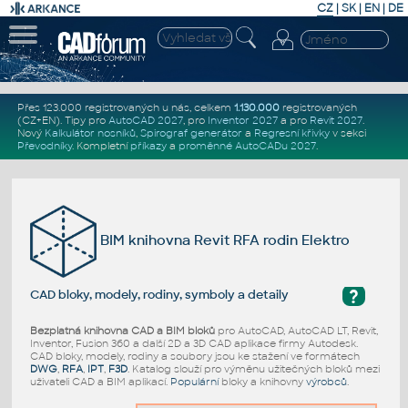
CZ
|
SK
|
EN
|
DE
Přes 123.000 registrovaných u nás, celkem
1.130.000
registrovaných
(CZ+EN)
. Tipy pro
AutoCAD 2027
, pro
Inventor 2027
a pro
Revit 2027
.
Nový
Kalkulátor nosníků
,
Spirograf generátor
a
Regresní křivky
v sekci
Převodníky
.
Kompletní
příkazy
a
proměnné AutoCADu 2027
.
BIM knihovna Revit RFA rodin Elektro
?
CAD bloky, modely, rodiny, symboly a detaily
Bezplatná knihovna CAD a BIM bloků
pro AutoCAD, AutoCAD LT, Revit,
Inventor, Fusion 360 a další 2D a 3D CAD aplikace firmy Autodesk.
CAD bloky, modely, rodiny a soubory jsou ke stažení ve formátech
DWG
,
RFA
,
IPT
,
F3D
. Katalog slouží pro výměnu užitečných bloků mezi
uživateli CAD a BIM aplikací.
Populární
bloky a knihovny
výrobců
.