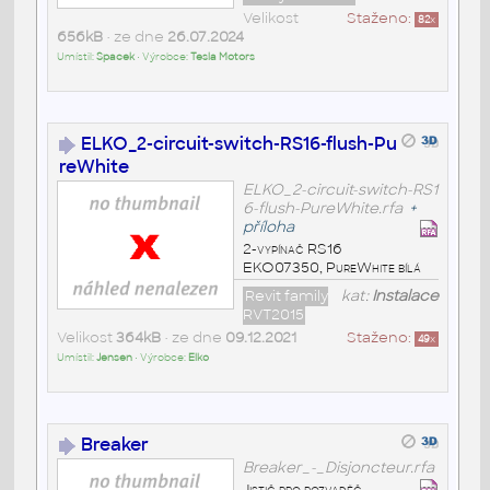
Velikost
Staženo:
82
x
656kB
• ze dne
26.07.2024
Umístil:
Spacek
• Výrobce:
Tesla Motors
ELKO_2-circuit-switch-RS16-flush-Pu
reWhite
ELKO_2-circuit-switch-RS1
6-flush-PureWhite.rfa
+
příloha
2-vypínač RS16
EKO07350, PureWhite bílá
Revit family
kat:
Instalace
RVT2015
Velikost
364kB
• ze dne
09.12.2021
Staženo:
49
x
Umístil:
Jensen
• Výrobce:
Elko
Breaker
Breaker_-_Disjoncteur.rfa
Jistič pro rozvaděč