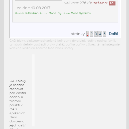
Velikost
276kB
Staženo:
96
x
• ze dne
10.03.2017
Umístil:
PJGruber
• Autor:
Mono
• Výrobce:
Mono Systems
stránky:
1
2
3
4
5
Další
CAD bloky: elektromechanické knihovny dwg blok rodiny rodina family
symboly detaily součásti prvky stafáž buňka buňky výkres téma kategorie
kolekce knižnica zdarma free block library
CAD bloky
je možno
stahovat
pro vlastní
osobní a
firemní
použití v
CAD
aplikacích.
Není
dovoleno
jejich další