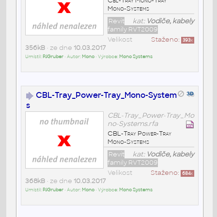
Cbl-Tray Mono-Tray
Mono-Systems
Revit
kat:
Vodiče, kabely
family RVT2009
Velikost
Staženo:
393
x
356kB
• ze dne
10.03.2017
Umístil:
PJGruber
• Autor:
Mono
• Výrobce:
Mono Systems
CBL-Tray_Power-Tray_Mono-System
s
CBL-Tray_Power-Tray_Mo
no-Systems.rfa
CBL-Tray Power-Tray
Mono-Systems
Revit
kat:
Vodiče, kabely
family RVT2009
Velikost
Staženo:
684
x
368kB
• ze dne
10.03.2017
Umístil:
PJGruber
• Autor:
Mono
• Výrobce:
Mono Systems