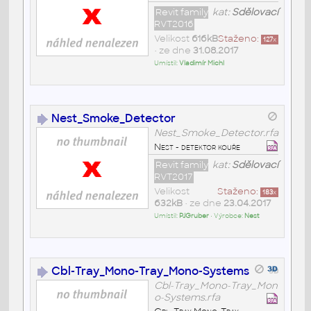
Revit family
kat:
Sdělovací
RVT2016
Velikost
616kB
Staženo:
127
x
• ze dne
31.08.2017
Umístil:
Vladimír Michl
Nest_Smoke_Detector
Nest_Smoke_Detector.rfa
Nest - detektor kouře
Revit family
kat:
Sdělovací
RVT2017
Velikost
Staženo:
183
x
632kB
• ze dne
23.04.2017
Umístil:
PJGruber
• Výrobce:
Nest
Cbl-Tray_Mono-Tray_Mono-Systems
Cbl-Tray_Mono-Tray_Mon
o-Systems.rfa