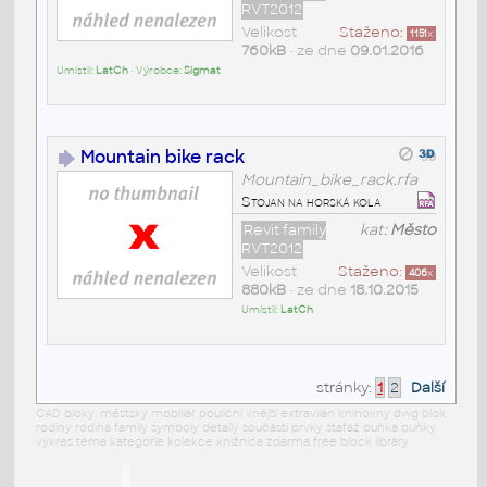
RVT2012
Velikost
Staženo:
1151
x
760kB
• ze dne
09.01.2016
Umístil:
LatCh
• Výrobce:
Sigmat
Mountain bike rack
Mountain_bike_rack.rfa
Stojan na horská kola
Revit family
kat:
Město
RVT2012
Velikost
Staženo:
406
x
880kB
• ze dne
18.10.2015
Umístil:
LatCh
stránky:
1
2
Další
CAD bloky: městský mobiliář pouliční vnější extravilán knihovny dwg blok
rodiny rodina family symboly detaily součásti prvky stafáž buňka buňky
výkres téma kategorie kolekce knižnica zdarma free block library