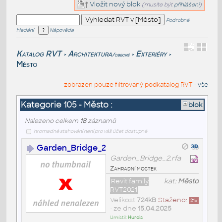
Vložit nový blok
(musíte být
přihlášeni
)
Podrobné
hledání
Nápověda
Katalog RVT
Architektura
Exteriéry
/obecné
>
>
>
Město
zobrazen pouze filtrovaný podkatalog RVT -
vše
Kategorie 105 - Město :
blok
Nalezeno celkem
18
záznamů
hromadné stahování není pro váš účet dostupné
Garden_Bridge_2
Garden_Bridge_2.rfa
Zahradní mostek
Revit family
kat:
Město
RVT2021
Velikost
724kB
Staženo:
21
x
• ze dne
15.04.2025
Umístil:
Hurdis