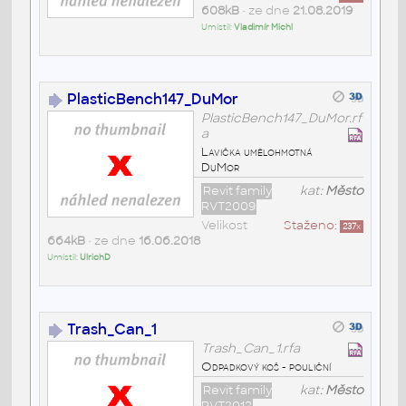
608kB
• ze dne
21.08.2019
Umístil:
Vladimír Michl
PlasticBench147_DuMor
PlasticBench147_DuMor.rf
a
Lavička umělohmotná
DuMor
Revit family
kat:
Město
RVT2009
Velikost
Staženo:
237
x
664kB
• ze dne
16.06.2018
Umístil:
UlrichD
Trash_Can_1
Trash_Can_1.rfa
Odpadkový koš - pouliční
Revit family
kat:
Město
RVT2012