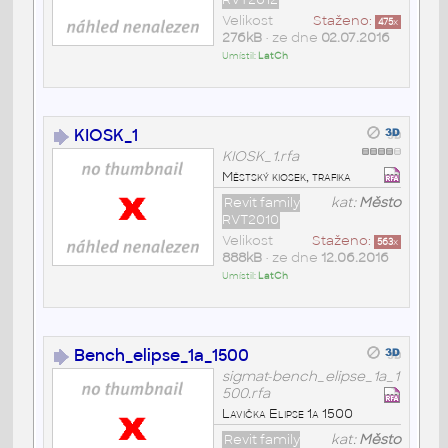
Velikost
Staženo:
475
x
276kB
• ze dne
02.07.2016
Umístil:
LatCh
KIOSK_1
KIOSK_1.rfa
Městský kiosek, trafika
Revit family
kat:
Město
RVT2010
Velikost
Staženo:
563
x
888kB
• ze dne
12.06.2016
Umístil:
LatCh
Bench_elipse_1a_1500
sigmat-bench_elipse_1a_1
500.rfa
Lavička Elipse 1a 1500
Revit family
kat:
Město