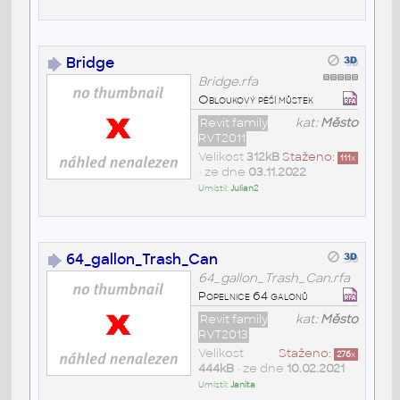
Bridge
Bridge.rfa
Obloukový pěší můstek
Revit family
kat:
Město
RVT2011
Velikost
312kB
Staženo:
111
x
• ze dne
03.11.2022
Umístil:
Julian2
64_gallon_Trash_Can
64_gallon_Trash_Can.rfa
Popelnice 64 galonů
Revit family
kat:
Město
RVT2013
Velikost
Staženo:
276
x
444kB
• ze dne
10.02.2021
Umístil:
Janita