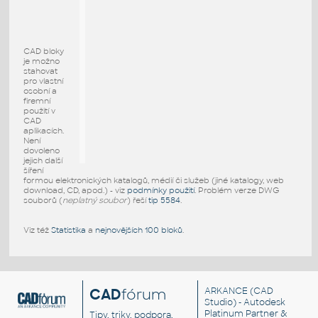
CAD bloky
je možno
stahovat
pro vlastní
osobní a
firemní
použití v
CAD
aplikacích.
Není
dovoleno
jejich další
šíření
formou elektronických katalogů, médií či služeb (jiné katalogy, web
download, CD, apod.) - viz
podmínky použití
. Problém verze DWG
souborů (
neplatný soubor
) řeší
tip 5584
.
Viz též
Statistika
a
nejnovějších 100 bloků
.
CAD
fórum
ARKANCE
(CAD
Studio) - Autodesk
Platinum Partner &
Tipy, triky, podpora,