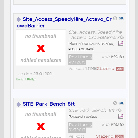
Site_Access_SpeedyHire_Actavo_Cr
owdBarrier
Site_Access_SpeedyHire
_Actavo_CrowdBarrier.rfa
Mobilní ochranná bariéra,
regulace davů
Revit family
kat:
Město
RVT2015
Velikost
1,11MB
Staženo:
211
x
• ze dne
23.01.2021
Umístil:
Phillip1
SITE_Park_Bench_8ft
SITE_Park_Bench_8ft.rfa
Parková lavička
Revit family
kat:
Město
RVT2017
Velikost
Staženo:
304
x