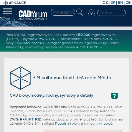
CZ
|
SK
|
EN
|
DE
Přes 123.000 registrovaných u nás, celkem
1.130.000
registrovaných
(CZ+EN)
. Tipy pro
AutoCAD 2027
, pro
Inventor 2027
a pro
Revit 2027
.
Nový
Kalkulátor nosníků
,
Spirograf generátor
a
Regresní křivky
v sekci
Převodníky
.
Kompletní
příkazy
a
proměnné AutoCADu 2027
.
BIM knihovna Revit RFA rodin Město
?
CAD bloky, modely, rodiny, symboly a detaily
Bezplatná knihovna CAD a BIM bloků
pro AutoCAD, AutoCAD LT, Revit,
Inventor, Fusion 360 a další 2D a 3D CAD aplikace firmy Autodesk.
CAD bloky, modely, rodiny a soubory jsou ke stažení ve formátech
DWG
,
RFA
,
IPT
,
F3D
. Katalog slouží pro výměnu užitečných bloků mezi
uživateli CAD a BIM aplikací.
Populární
bloky a knihovny
výrobců
.