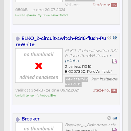
Velikost
Staženo:
82
x
656kB
• ze dne
26.07.2024
Umístil:
Spacek
• Výrobce:
Tesla Motors
ELKO_2-circuit-switch-RS16-flush-Pu
reWhite
ELKO_2-circuit-switch-RS1
6-flush-PureWhite.rfa
+
příloha
2-vypínač RS16
EKO07350, PureWhite bílá
Revit family
kat:
Instalace
RVT2015
Velikost
364kB
• ze dne
09.12.2021
Staženo:
49
x
Umístil:
Jensen
• Výrobce:
Elko
Breaker
Breaker_-_Disjoncteur.rfa
Jistič pro rozvaděč