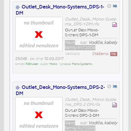
Outlet_Desk_Mono-Systems_DPS-1-
DM
Outlet_Desk_Mono-Syste
ms_DPS-1-DM.rfa
Outlet Desk Mono-
Systems DPS-1-DM
Revit
kat:
Vodiče, kabely
family RVT2009
Velikost
Staženo:
113
x
252kB
• ze dne
10.03.2017
Umístil:
PJGruber
• Autor:
Mono
• Výrobce:
Mono Systems
Outlet_Desk_Mono-Systems_DPS-2-
DM
Outlet_Desk_Mono-Syste
ms_DPS-2-DM.rfa
Outlet Desk Mono-
Systems DPS-2-DM
Revit
kat:
Vodiče, kabely
family RVT2009