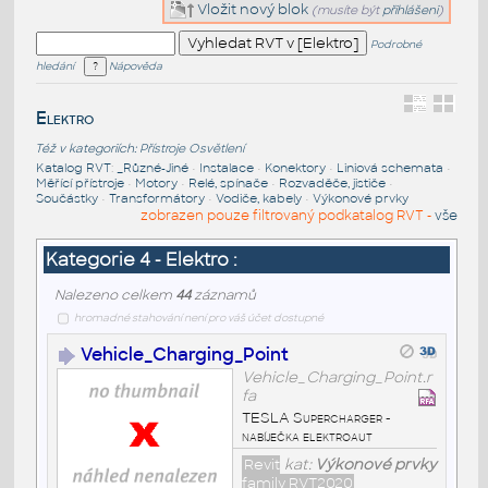
Vložit nový blok
(musíte být
přihlášeni
)
Podrobné
hledání
Nápověda
Elektro
Též v kategoriích:
Přístroje
Osvětlení
Katalog RVT
:
_Různé-Jiné
•
Instalace
•
Konektory
•
Liniová schemata
•
Měřící přístroje
•
Motory
•
Relé, spínače
•
Rozvaděče, jističe
•
Součástky
•
Transformátory
•
Vodiče, kabely
•
Výkonové prvky
zobrazen pouze filtrovaný podkatalog RVT -
vše
Kategorie 4 - Elektro :
Nalezeno celkem
44
záznamů
hromadné stahování není pro váš účet dostupné
Vehicle_Charging_Point
Vehicle_Charging_Point.r
fa
TESLA Supercharger -
nabíječka elektroaut
Revit
kat:
Výkonové prvky
family RVT2020