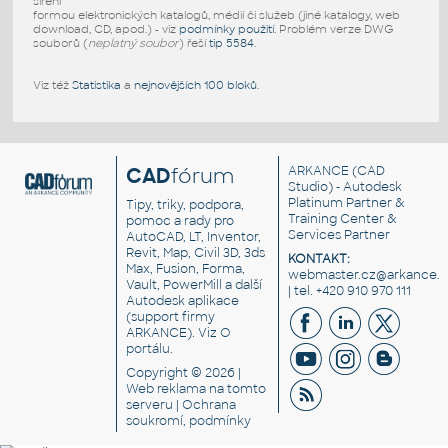
šíření
formou elektronických katalogů, médií či služeb (jiné katalogy, web
download, CD, apod.) - viz
podmínky použití
. Problém verze DWG
souborů (
neplatný soubor
) řeší
tip 5584
.
Viz též
Statistika
a
nejnovějších 100 bloků
.
CAD
fórum
ARKANCE
(CAD
Studio) - Autodesk
Platinum Partner &
Tipy, triky, podpora,
Training Center &
pomoc a rady pro
Services Partner
AutoCAD, LT, Inventor,
Revit, Map, Civil 3D, 3ds
KONTAKT:
Max, Fusion, Forma,
webmaster.cz@arkance.w
Vault, PowerMill a další
| tel. +420 910 970 111
Autodesk aplikace
(support firmy
ARKANCE). Viz
O
portálu
.
Copyright © 2026 |
Web reklama
na tomto
serveru |
Ochrana
soukromí, podmínky