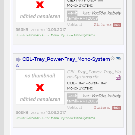
Cbl-Tray Mono-Tray
Mono-Systems
Revit
kat:
Vodiče, kabely
family RVT2009
Velikost
Staženo:
393
x
356kB
• ze dne
10.03.2017
Umístil:
PJGruber
• Autor:
Mono
• Výrobce:
Mono Systems
CBL-Tray_Power-Tray_Mono-System
s
CBL-Tray_Power-Tray_Mo
no-Systems.rfa
CBL-Tray Power-Tray
Mono-Systems
Revit
kat:
Vodiče, kabely
family RVT2009
Velikost
Staženo:
683
x
368kB
• ze dne
10.03.2017
Umístil:
PJGruber
• Autor:
Mono
• Výrobce:
Mono Systems