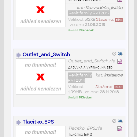
kat:
Rozvaděče, jističe
Revit family RVT2017
Velikost
512kB
Staženo:
651
x
• ze dne
21.08.2019
Umístil:
VlJanecek
Outlet_and_Switch
Outlet_and_Switch.rfa
Zásuvka a vypínač, na zeď
Revit family
kat:
Instalace
RVT2014
Velikost
Staženo:
236
x
1,09MB
• ze dne
28.11.2018
Umístil:
PJGruber
Tlacitko_EPS
Tlacitko_EPS.rfa
Tlačítko EPS