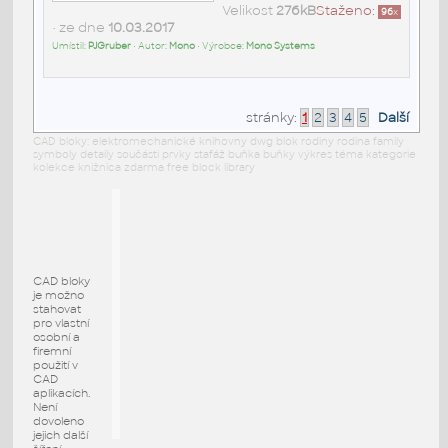
Velikost
276kB
Staženo:
96
x
• ze dne
10.03.2017
Umístil:
PJGruber
• Autor:
Mono
• Výrobce:
Mono Systems
stránky:
1
2
3
4
5
Další
CAD bloky: elektromechanické knihovny dwg blok rodiny rodina family
symboly detaily součásti prvky stafáž buňka buňky výkres téma kategorie
kolekce knižnica zdarma free block library
CAD bloky
je možno
stahovat
pro vlastní
osobní a
firemní
použití v
CAD
aplikacích.
Není
dovoleno
jejich další