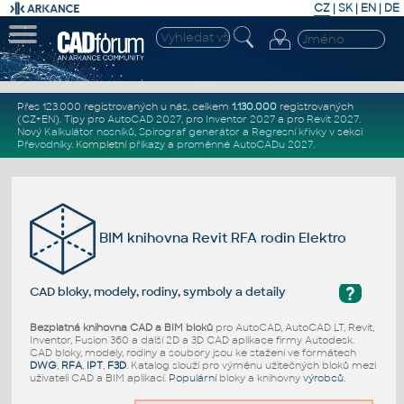
CZ
|
SK
|
EN
|
DE
Přes 123.000 registrovaných u nás, celkem
1.130.000
registrovaných
(CZ+EN)
. Tipy pro
AutoCAD 2027
, pro
Inventor 2027
a pro
Revit 2027
.
Nový
Kalkulátor nosníků
,
Spirograf generátor
a
Regresní křivky
v sekci
Převodníky
.
Kompletní
příkazy
a
proměnné AutoCADu 2027
.
BIM knihovna Revit RFA rodin Elektro
?
CAD bloky, modely, rodiny, symboly a detaily
Bezplatná knihovna CAD a BIM bloků
pro AutoCAD, AutoCAD LT, Revit,
Inventor, Fusion 360 a další 2D a 3D CAD aplikace firmy Autodesk.
CAD bloky, modely, rodiny a soubory jsou ke stažení ve formátech
DWG
,
RFA
,
IPT
,
F3D
. Katalog slouží pro výměnu užitečných bloků mezi
uživateli CAD a BIM aplikací.
Populární
bloky a knihovny
výrobců
.