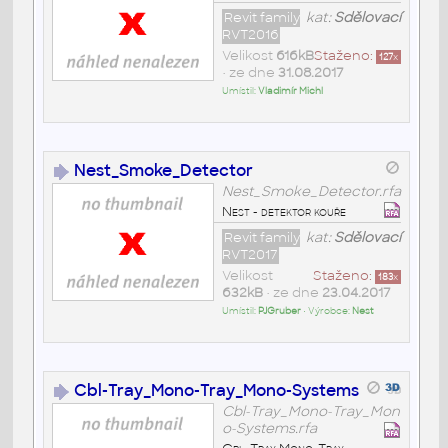
Revit family
kat:
Sdělovací
RVT2016
Velikost
616kB
Staženo:
127
x
• ze dne
31.08.2017
Umístil:
Vladimír Michl
Nest_Smoke_Detector
Nest_Smoke_Detector.rfa
Nest - detektor kouře
Revit family
kat:
Sdělovací
RVT2017
Velikost
Staženo:
183
x
632kB
• ze dne
23.04.2017
Umístil:
PJGruber
• Výrobce:
Nest
Cbl-Tray_Mono-Tray_Mono-Systems
Cbl-Tray_Mono-Tray_Mon
o-Systems.rfa