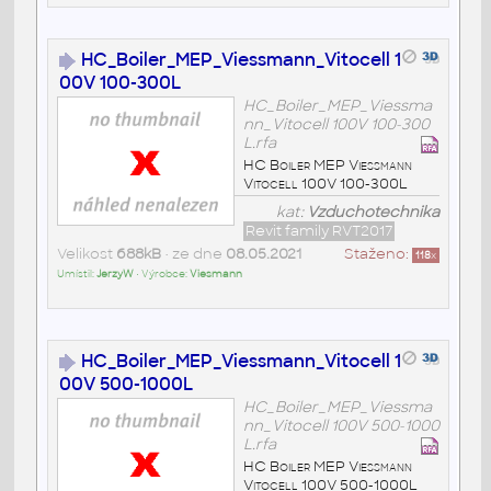
HC_Boiler_MEP_Viessmann_Vitocell 1
00V 100-300L
HC_Boiler_MEP_Viessma
nn_Vitocell 100V 100-300
L.rfa
HC Boiler MEP Viessmann
Vitocell 100V 100-300L
kat:
Vzduchotechnika
Revit family RVT2017
Velikost
688kB
• ze dne
08.05.2021
Staženo:
118
x
Umístil:
JerzyW
• Výrobce:
Viesmann
HC_Boiler_MEP_Viessmann_Vitocell 1
00V 500-1000L
HC_Boiler_MEP_Viessma
nn_Vitocell 100V 500-1000
L.rfa
HC Boiler MEP Viessmann
Vitocell 100V 500-1000L