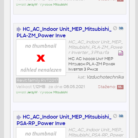
Umístil:
JerzyW
• Výrobce:
Mitsubishi
HC_AC_Indoor Unit_MEP_Mitsubishi_
PLA-ZM_Power Inve
HC_AC_Indoor Unit_MEP_
Mitsubishi_PLA-ZM_Powe
r Inverter_3 Pha.rfa
HC AC Indoor Unit MEP
Mitsubishi PLA-ZM Power
Inverter 3 Phase
kat:
Vzduchotechnika
Revit family RVT2017
Velikost
1,12MB
• ze dne
08.05.2021
Staženo:
55
x
Umístil:
JerzyW
• Výrobce:
Mitsubishi
HC_AC_Indoor Unit_MEP_Mitsubishi_
PSA-RP_Power Inve
HC_AC_Indoor Unit_MEP_
Mitsubishi_PSA-RP_Power