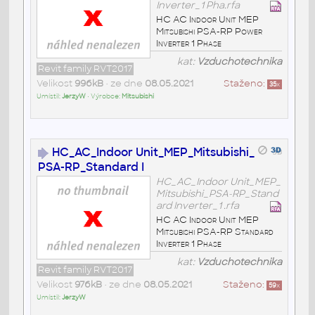
Inverter_1 Pha.rfa
HC AC Indoor Unit MEP
Mitsubishi PSA-RP Power
Inverter 1 Phase
kat:
Vzduchotechnika
Revit family RVT2017
Velikost
996kB
• ze dne
08.05.2021
Staženo:
35
x
Umístil:
JerzyW
• Výrobce:
Mitsubishi
HC_AC_Indoor Unit_MEP_Mitsubishi_
PSA-RP_Standard I
HC_AC_Indoor Unit_MEP_
Mitsubishi_PSA-RP_Stand
ard Inverter_1 .rfa
HC AC Indoor Unit MEP
Mitsubishi PSA-RP Standard
Inverter 1 Phase
kat:
Vzduchotechnika
Revit family RVT2017
Velikost
976kB
• ze dne
08.05.2021
Staženo:
59
x
Umístil:
JerzyW