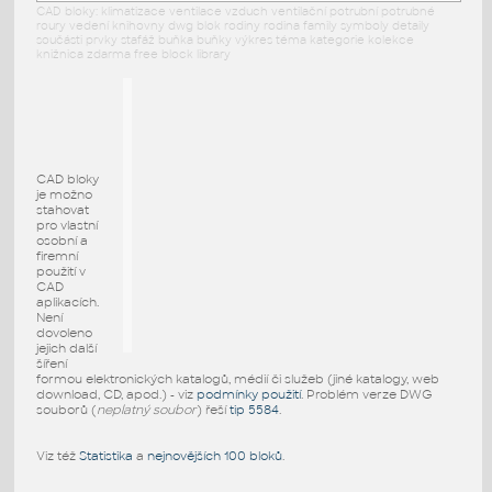
CAD bloky: klimatizace ventilace vzduch ventilační potrubní potrubné
roury vedení knihovny dwg blok rodiny rodina family symboly detaily
součásti prvky stafáž buňka buňky výkres téma kategorie kolekce
knižnica zdarma free block library
CAD bloky
je možno
stahovat
pro vlastní
osobní a
firemní
použití v
CAD
aplikacích.
Není
dovoleno
jejich další
šíření
formou elektronických katalogů, médií či služeb (jiné katalogy, web
download, CD, apod.) - viz
podmínky použití
. Problém verze DWG
souborů (
neplatný soubor
) řeší
tip 5584
.
Viz též
Statistika
a
nejnovějších 100 bloků
.