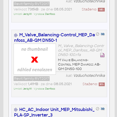
kat:
Vzduchotechnika
Revit family RVT2017
Velikost
736kB
• ze dne
08.05.2021
Staženo:
146
x
Umístil:
JerzyW
• Výrobce:
Danfoss
M_Valve_Balancing-Control_MEP_Da
nfoss_AB-QM DN50-1
M_Valve_Balancing-Contr
ol_MEP_Danfoss_AB-QM
DN50-100.rfa
M Valve Balancing-
Control MEP Danfoss AB-
QM DN50-100
kat:
Vzduchotechnika
Revit family RVT2017
Velikost
1,41MB
• ze dne
08.05.2021
Staženo:
90
x
Umístil:
JerzyW
• Výrobce:
Danfoss
HC_AC_Indoor Unit_MEP_Mitsubishi_
PLA-SP_Inverter_3