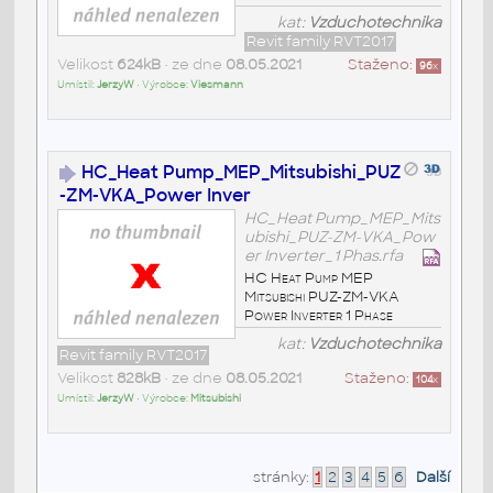
kat:
Vzduchotechnika
Revit family RVT2017
Velikost
624kB
• ze dne
08.05.2021
Staženo:
96
x
Umístil:
JerzyW
• Výrobce:
Viesmann
HC_Heat Pump_MEP_Mitsubishi_PUZ
-ZM-VKA_Power Inver
HC_Heat Pump_MEP_Mits
ubishi_PUZ-ZM-VKA_Pow
er Inverter_1 Phas.rfa
HC Heat Pump MEP
Mitsubishi PUZ-ZM-VKA
Power Inverter 1 Phase
kat:
Vzduchotechnika
Revit family RVT2017
Velikost
828kB
• ze dne
08.05.2021
Staženo:
104
x
Umístil:
JerzyW
• Výrobce:
Mitsubishi
stránky:
1
2
3
4
5
6
Další