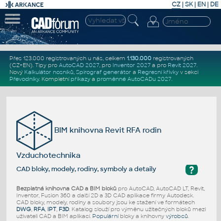
CZ
|
SK
|
EN
|
DE
Přes 123.000 registrovaných u nás, celkem
1.130.000
registrovaných
(CZ+EN)
. Tipy pro
AutoCAD 2027
, pro
Inventor 2027
a pro
Revit 2027
.
Nový
Kalkulátor nosníků
,
Spirograf generátor
a
Regresní křivky
v sekci
Převodníky
.
Kompletní
příkazy
a
proměnné AutoCADu 2027
.
BIM knihovna Revit RFA rodin
Vzduchotechnika
?
CAD bloky, modely, rodiny, symboly a detaily
Bezplatná knihovna CAD a BIM bloků
pro AutoCAD, AutoCAD LT, Revit,
Inventor, Fusion 360 a další 2D a 3D CAD aplikace firmy Autodesk.
CAD bloky, modely, rodiny a soubory jsou ke stažení ve formátech
DWG
,
RFA
,
IPT
,
F3D
. Katalog slouží pro výměnu užitečných bloků mezi
uživateli CAD a BIM aplikací.
Populární
bloky a knihovny
výrobců
.