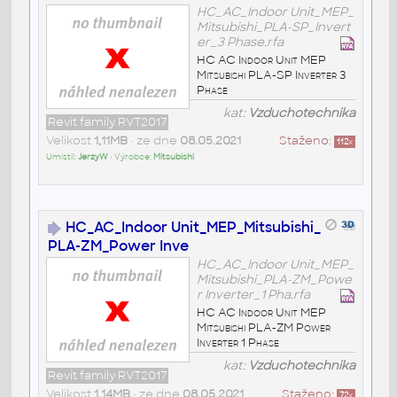
HC_AC_Indoor Unit_MEP_
Mitsubishi_PLA-SP_Invert
er_3 Phase.rfa
HC AC Indoor Unit MEP
Mitsubishi PLA-SP Inverter 3
Phase
kat:
Vzduchotechnika
Revit family RVT2017
Velikost
1,11MB
• ze dne
08.05.2021
Staženo:
112
x
Umístil:
JerzyW
• Výrobce:
Mitsubishi
HC_AC_Indoor Unit_MEP_Mitsubishi_
PLA-ZM_Power Inve
HC_AC_Indoor Unit_MEP_
Mitsubishi_PLA-ZM_Powe
r Inverter_1 Pha.rfa
HC AC Indoor Unit MEP
Mitsubishi PLA-ZM Power
Inverter 1 Phase
kat:
Vzduchotechnika
Revit family RVT2017
Velikost
1,14MB
• ze dne
08.05.2021
Staženo:
72
x