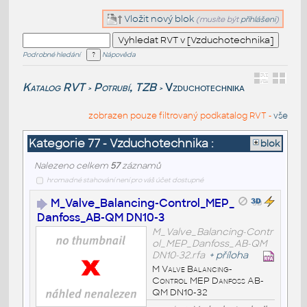
Vložit nový blok
(musíte být
přihlášeni
)
Podrobné hledání
Nápověda
Katalog RVT
Potrubí, TZB
Vzduchotechnika
>
>
zobrazen pouze filtrovaný podkatalog RVT -
vše
Kategorie 77 - Vzduchotechnika :
blok
Nalezeno celkem
57
záznamů
hromadné stahování není pro váš účet dostupné
M_Valve_Balancing-Control_MEP_
Danfoss_AB-QM DN10-3
M_Valve_Balancing-Contr
ol_MEP_Danfoss_AB-QM
DN10-32.rfa
+
příloha
M Valve Balancing-
Control MEP Danfoss AB-
QM DN10-32