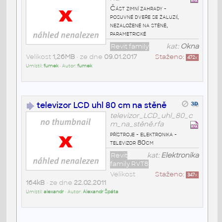
Část zimní zahrady -
posuvné dveře se žaluzií,
nezaložené na stěně,
parametrické
Revit family
kat:
Okna
Velikost
1,26MB
• ze dne
09.01.2017
Staženo:
472
x
Umístil:
fumek
• Autor:
fumek
televizor LCD uhl 80 cm na stěně
televizor_LCD_uhl_80_c
m_na_stěně.rfa
přístroje - elektronika -
televizor 80cm
Revit
kat:
Elektronika
family RVT8
Velikost
Staženo:
347
x
164kB
• ze dne
22.02.2011
Umístil:
alexandr
• Autor:
Alexandr Špáta