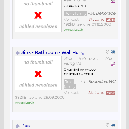
Painting.rfa
Obraz na zeď
Revit family
kat:
Dekorace
Velikost
Staženo:
2576
x
192kB
• ze dne
01.12.2008
Umístil:
LatCh
Sink - Bathroom - Wall Hung
Sink_-_Bathroom_-_Wall_
Hung.rfa
Skleněné umyvadlo,
zavěšené na stěně
Revit
kat:
Koupelna, WC
family
Velikost
Staženo:
1992
x
332kB
• ze dne
29.09.2008
Umístil:
LatCh
Pes