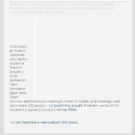
CAD bloky: knihovny dwg blok rodiny rodina family symboly detaily
součásti prvky stafáž buňka buňky výkres téma kategorie kolekce
knižnica zdarma free block library
CAD bloky
je možno
stahovat
pro vlastní
osobní a
firemní
použití v
CAD
aplikacích.
Není
dovoleno
jejich další
šíření
formou elektronických katalogů, médií či služeb (jiné katalogy, web
download, CD, apod.) - viz
podmínky použití
. Problém verze DWG
souborů (
neplatný soubor
) řeší
tip 5584
.
Viz též
Statistika
a
nejnovějších 100 bloků
.