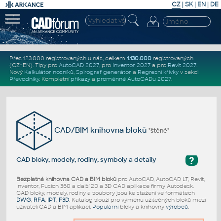
CZ
|
SK
|
EN
|
DE
Přes 123.000 registrovaných u nás, celkem
1.130.000
registrovaných
(CZ+EN)
. Tipy pro
AutoCAD 2027
, pro
Inventor 2027
a pro
Revit 2027
.
Nový
Kalkulátor nosníků
,
Spirograf generátor
a
Regresní křivky
v sekci
Převodníky
.
Kompletní
příkazy
a
proměnné AutoCADu 2027
.
CAD/BIM knihovna bloků
"štěně"
?
CAD bloky, modely, rodiny, symboly a detaily
Bezplatná knihovna CAD a BIM bloků
pro AutoCAD, AutoCAD LT, Revit,
Inventor, Fusion 360 a další 2D a 3D CAD aplikace firmy Autodesk.
CAD bloky, modely, rodiny a soubory jsou ke stažení ve formátech
DWG
,
RFA
,
IPT
,
F3D
. Katalog slouží pro výměnu užitečných bloků mezi
uživateli CAD a BIM aplikací.
Populární
bloky a knihovny
výrobců
.