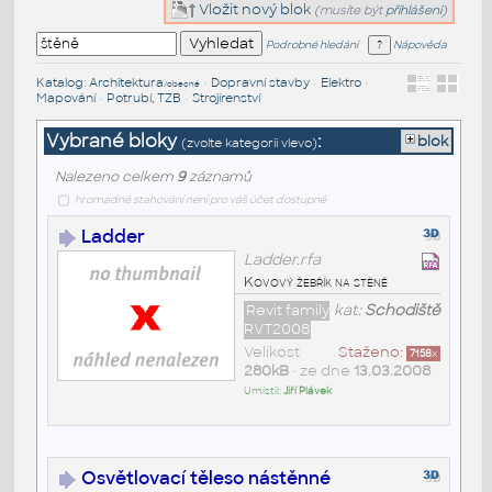
Vložit nový blok
(musíte být
přihlášeni
)
Podrobné hledání
Nápověda
Katalog
:
Architektura
•
Dopravní stavby
•
Elektro
•
/obecné
Mapování
•
Potrubí, TZB
•
Strojírenství
Vybrané bloky
:
blok
(zvolte kategorii vlevo)
Nalezeno celkem
9
záznamů
hromadné stahování není pro váš účet dostupné
Ladder
Ladder.rfa
Kovový žebřík na stěně
Revit family
kat:
Schodiště
RVT2008
Velikost
Staženo:
7158
x
280kB
• ze dne
13.03.2008
Umístil:
Jiří Plávek
Osvětlovací těleso nástěnné