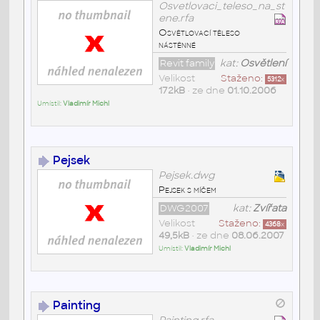
Osvetlovaci_teleso_na_st
ene.rfa
Osvětlovací těleso
nástěnné
Revit family
kat:
Osvětlení
Velikost
Staženo:
5312
x
172kB
• ze dne
01.10.2006
Umístil:
Vladimír Michl
Pejsek
Pejsek.dwg
Pejsek s míčem
DWG2007
kat:
Zvířata
Velikost
Staženo:
4368
x
49,5kB
• ze dne
08.06.2007
Umístil:
Vladimír Michl
Painting