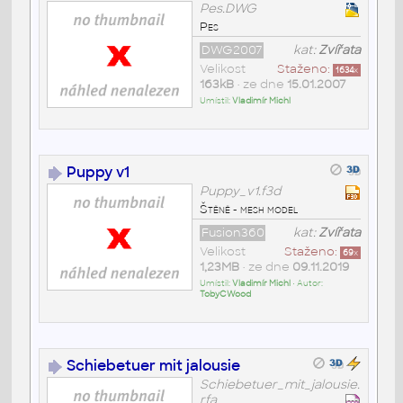
Pes.DWG
Pes
DWG2007
kat:
Zvířata
Velikost
Staženo:
1634
x
163kB
• ze dne
15.01.2007
Umístil:
Vladimír Michl
Puppy v1
Puppy_v1.f3d
Štěně - mesh model
Fusion360
kat:
Zvířata
Velikost
Staženo:
69
x
1,23MB
• ze dne
09.11.2019
Umístil:
Vladimír Michl
• Autor:
TobyCWood
Schiebetuer mit jalousie
Schiebetuer_mit_jalousie.
rfa