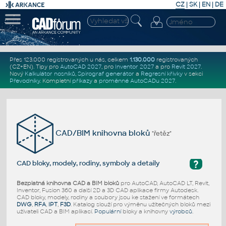
CZ
|
SK
|
EN
|
DE
Přes 123.000 registrovaných u nás, celkem
1.130.000
registrovaných
(CZ+EN)
. Tipy pro
AutoCAD 2027
, pro
Inventor 2027
a pro
Revit 2027
.
Nový
Kalkulátor nosníků
,
Spirograf generátor
a
Regresní křivky
v sekci
Převodníky
.
Kompletní
příkazy
a
proměnné AutoCADu 2027
.
CAD/BIM knihovna bloků
"řetěz"
?
CAD bloky, modely, rodiny, symboly a detaily
Bezplatná knihovna CAD a BIM bloků
pro AutoCAD, AutoCAD LT, Revit,
Inventor, Fusion 360 a další 2D a 3D CAD aplikace firmy Autodesk.
CAD bloky, modely, rodiny a soubory jsou ke stažení ve formátech
DWG
,
RFA
,
IPT
,
F3D
. Katalog slouží pro výměnu užitečných bloků mezi
uživateli CAD a BIM aplikací.
Populární
bloky a knihovny
výrobců
.