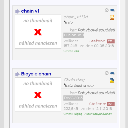
chain v1
chain_v1.f3d
Řetěz
kat:
Pohybové součásti
Fusion360
Velikost
Staženo:
273
x
157,2kB
• ze dne
02.05.2018
Umístil:
Zíka
Bicycle chain
Chain.dwg
Řetěz jízdního kola
kat:
Pohybové součásti
DWG2018
Velikost
Staženo:
250
x
222,5kB
• ze dne
12.11.2018
Umístil:
luigibg
• Autor:
Stoyan Ivanov