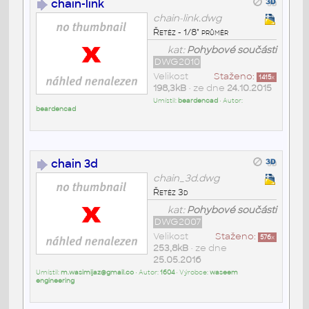
chain-link
chain-link.dwg
Řetěz - 1/8" průměr
kat:
Pohybové součásti
DWG2010
Velikost
Staženo:
1415
x
198,3kB
• ze dne
24.10.2015
Umístil:
beardencad
• Autor:
beardencad
chain 3d
chain_3d.dwg
Řetěz 3d
kat:
Pohybové součásti
DWG2007
Velikost
Staženo:
576
x
253,8kB
• ze dne
25.05.2016
Umístil:
m.wasimijaz@gmail.co
• Autor:
1604
• Výrobce:
waseem
engineering