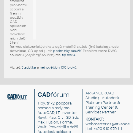
stahovat
pro vlastní
osobní a
firemní
použití v
CAD
aplikacích.
Není
dovoleno
jejich další
šíření
formou elektronických katalogů, médií či služeb (jiné katalogy, web
download, CD, apod.) - viz
podmínky použití
. Problém verze DWG
souborů (
neplatný soubor
) řeší
tip 5584
.
Viz též
Statistika
a
nejnovějších 100 bloků
.
CAD
fórum
ARKANCE
(CAD
Studio) - Autodesk
Platinum Partner &
Tipy, triky, podpora,
Training Center &
pomoc a rady pro
Services Partner
AutoCAD, LT, Inventor,
Revit, Map, Civil 3D, 3ds
KONTAKT:
Max, Fusion, Forma,
webmaster.cz@arkance.w
Vault, PowerMill a další
| tel. +420 910 970 111
Autodesk aplikace