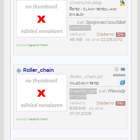
ChainLink.dwg
Řetěz - články řetězu jako
dyn.blok
kat:
Spojovací součásti
DWG2010
Velikost
Staženo:
2213
x
46,1kB
• ze dne
22.08.2010
Umístil:
Vladimír Michl
Roller_chain
Roller_chain.ipt
Válečkový řetěz
Inventor part
kat:
Převody
IPT2008
Velikost
Staženo:
2192
x
638,5kB
• ze dne
07.01.2008
Umístil:
Vladimír Michl