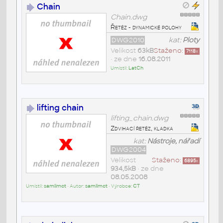
Chain
Chain.dwg
Řetěz - dynamické polohy
DWG2010
kat:
Ploty
Velikost
63kB
Staženo:
7118
x
• ze dne
16.08.2011
Umístil:
LatCh
lifting chain
lifting_chain.dwg
Zdvihací řetěz, kladka
kat:
Nástroje, nářadí
DWG2004
Velikost
Staženo:
6895
x
934,5kB
• ze dne
08.05.2008
Umístil:
samlimct
• Autor:
samlimct
• Výrobce:
CT