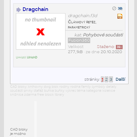
Dragchain
dragchain.f3d
Článkový řetěz,
parametrický
kat:
Pohybové součásti
Fusion360
Velikost
Staženo:
39
x
277,1kB
• ze dne
20.10.2020
Umístil:
UlrichD
stránky:
1
2
3
Další
CAD bloky: knihovny dwg blok rodiny rodina family symboly detaily
součásti prvky stafáž buňka buňky výkres téma kategorie kolekce
knižnica zdarma free block library
CAD bloky
je možno