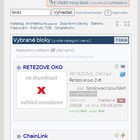
Vložit nový blok
(musíte být
přihlášeni
)
Podrobné hledání
Nápověda
Katalog
:
Architektura
•
Dopravní stavby
•
Elektro
•
/obecné
Mapování
•
Potrubí, TZB
•
Strojírenství
Vybrané bloky
:
blok
(zvolte kategorii vlevo)
Nalezeno celkem
26
záznamů
hromadné stahování není pro váš účet dostupné
RETEZOVE OKO
RETEZOVE_OKO.ipt
Řetězové oko 2x6
kat:
Spojovací součásti
Inventor part
Velikost
Staženo:
734
x
235kB
• ze dne
09.09.2014
Umístil:
RuH
• Autor:
RuH
ChainLink