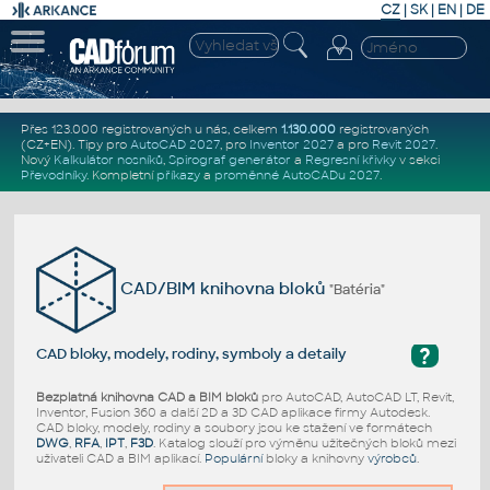
CZ
|
SK
|
EN
|
DE
Přes 123.000 registrovaných u nás, celkem
1.130.000
registrovaných
(CZ+EN)
. Tipy pro
AutoCAD 2027
, pro
Inventor 2027
a pro
Revit 2027
.
Nový
Kalkulátor nosníků
,
Spirograf generátor
a
Regresní křivky
v sekci
Převodníky
.
Kompletní
příkazy
a
proměnné AutoCADu 2027
.
CAD/BIM knihovna bloků
"Batéria"
?
CAD bloky, modely, rodiny, symboly a detaily
Bezplatná knihovna CAD a BIM bloků
pro AutoCAD, AutoCAD LT, Revit,
Inventor, Fusion 360 a další 2D a 3D CAD aplikace firmy Autodesk.
CAD bloky, modely, rodiny a soubory jsou ke stažení ve formátech
DWG
,
RFA
,
IPT
,
F3D
. Katalog slouží pro výměnu užitečných bloků mezi
uživateli CAD a BIM aplikací.
Populární
bloky a knihovny
výrobců
.