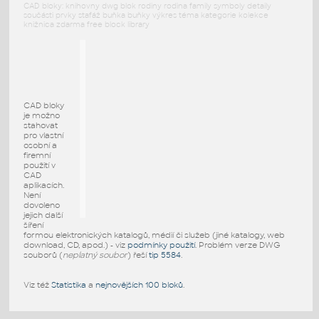
CAD bloky: knihovny dwg blok rodiny rodina family symboly detaily
součásti prvky stafáž buňka buňky výkres téma kategorie kolekce
knižnica zdarma free block library
CAD bloky
je možno
stahovat
pro vlastní
osobní a
firemní
použití v
CAD
aplikacích.
Není
dovoleno
jejich další
šíření
formou elektronických katalogů, médií či služeb (jiné katalogy, web
download, CD, apod.) - viz
podmínky použití
. Problém verze DWG
souborů (
neplatný soubor
) řeší
tip 5584
.
Viz též
Statistika
a
nejnovějších 100 bloků
.