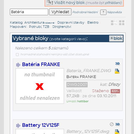
Vložit nový blok
(musíte být
přihlášeni
)
Podrobné hledání
Nápověda
Katalog
:
Architektura
•
Dopravní stavby
•
Elektro
•
/obecné
Mapování
•
Potrubí, TZB
•
Strojírenství
Vybrané bloky
:
blok
(zvolte kategorii vlevo)
Nalezeno celkem
5
záznamů
hromadné stahování není pro váš účet dostupné
Batéria FRANKE
Bateria_FRANKE.DWG
Batéria FRANKE
DWG2007
kat:
Dřezy
Velikost
Staženo:
3201
x
57,2kB
• ze dne
03.10.2011
Umístil:
hottibor
Battery 12V125F
Battery_12V125F.dwg