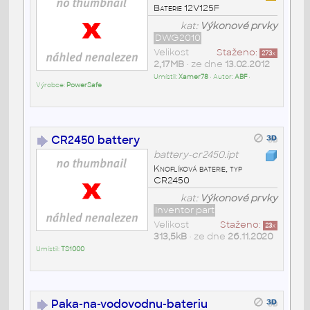
Baterie 12V125F
kat:
Výkonové prvky
DWG2010
Velikost
Staženo:
273
x
2,17MB
• ze dne
13.02.2012
Umístil:
Xamer78
• Autor:
ABF
•
Výrobce:
PowerSafe
CR2450 battery
battery-cr2450.ipt
Knoflíková baterie, typ
CR2450
kat:
Výkonové prvky
Inventor part
Velikost
Staženo:
23
x
313,5kB
• ze dne
26.11.2020
Umístil:
TS1000
Paka-na-vodovodnu-bateriu