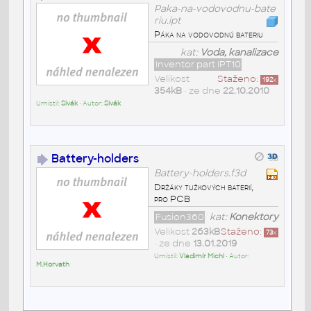
Paka-na-vodovodnu-bate
riu.ipt
Páka na vodovodnú bateriu
kat:
Voda, kanalizace
Inventor part IPT10
Velikost
Staženo:
192
x
354kB
• ze dne
22.10.2010
Umístil:
Sivák
• Autor:
Sivák
Battery-holders
Battery-holders.f3d
Držáky tužkových baterií,
pro PCB
Fusion360
kat:
Konektory
Velikost
263kB
Staženo:
73
x
• ze dne
13.01.2019
Umístil:
Vladimír Michl
• Autor:
M.Horvath