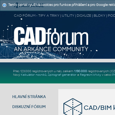
Tento portál využívá cookies pro funkce přihlášení a pro Google rek
CAD FÓRUM - TIPY A TRIKY | UTILITY | DISKUZE | BLOKY |
Přes 123.000 registrovaných u nás, celkem
1.130.000
registrovaných (C
Nový
Kalkulátor nosníků
,
Spirograf generátor
a
Regresní křivky
v sekci
P
HLAVNÍ STRÁNKA
CAD/BIM k
DISKUZNÍ FÓRUM