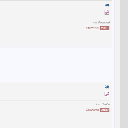
kat:
Posuvné
Staženo:
2793
x
kat:
Dveře
Staženo:
2584
x