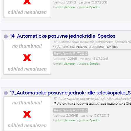
Velikost
1,13MB
• ze dne
15.07.2018
Umístil:
vianoce
• Výrobce:
Spedos
14_Automaticke posuvne jednokridle_Spedos
14_Automaticke posuvne jednokridle_Spedos.rf
14 Automaticke posuvne jednokridle Spedos
Revit family RVT2015
Velikost
1,22MB
• ze dne
15.07.2018
Umístil:
vianoce
• Výrobce:
Spedos
17_Automaticke posuvne jednokridle teleskopicke_
17_Automaticke posuvne jednokridle teleskopic
17 Automaticke posuvne jednokridle teleskopicke Sp
Revit family RVT2015
Velikost
2,06MB
• ze dne
15.07.2018
Umístil:
vianoce
• Výrobce:
Spedos