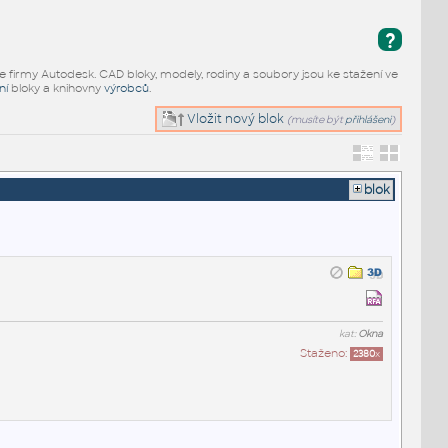
?
e firmy Autodesk. CAD bloky, modely, rodiny a soubory jsou ke stažení ve
ní
bloky a knihovny
výrobců
.
Vložit nový blok
(musíte být
přihlášeni
)
blok
kat:
Okna
Staženo:
2380
x