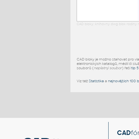
CAD bloky: knihovny dwg blok rodiny r
CAD bloky je možno stahovat pro vlast
elektronických katalogů, médií či slu
souborů (
neplatný soubor
) řeší
tip 
Viz též
Statistika
a
nejnovějších 100 
CAD
fó