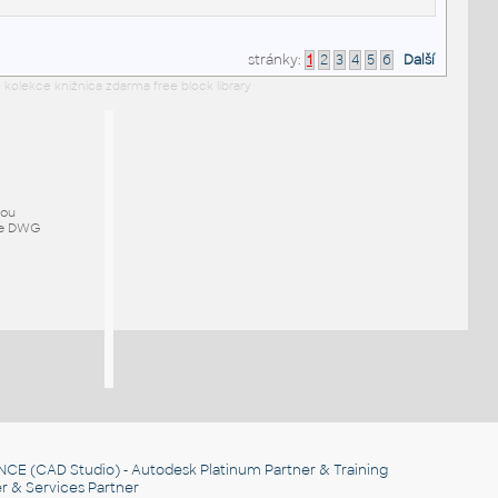
stránky:
1
2
3
4
5
6
Další
 kolekce knižnica zdarma free block library
mou
ze DWG
NCE
(CAD Studio) - Autodesk Platinum Partner & Training
r & Services Partner