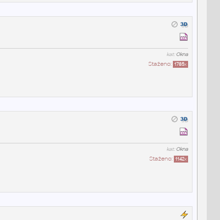
kat:
Okna
Staženo:
1785
x
kat:
Okna
Staženo:
1142
x