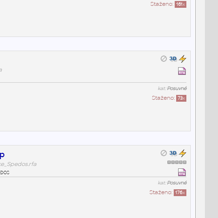
Staženo:
161
x
a
kat:
Posuvné
Staženo:
73
x
Sp
ke_Spedos.rfa
edos
kat:
Posuvné
Staženo:
176
x