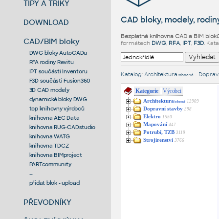
TIPY A TRIKY
CAD bloky, modely, rodiny
DOWNLOAD
Bezplatná knihovna CAD a BIM blok
CAD/BIM bloky
formátech
DWG
,
RFA
,
IPT
,
F3D
. Kat
DWG bloky AutoCADu
RFA rodiny Revitu
IPT součásti Inventoru
Katalog
:
Architektura
•
Dopravn
/obecné
F3D součásti Fusion360
3D CAD modely
Kategorie
Výrobci
dynamické bloky DWG
Architektura
13909
/obecné
top knihovny výrobců
Dopravní stavby
398
Elektro
1550
knihovna AEC Data
Mapování
447
knihovna RUG-CADstudio
Potrubí, TZB
3119
knihovna WATG
Strojírenství
3766
knihovna TDCZ
knihovna BIMproject
PARTcommunity
--
přidat blok - upload
PŘEVODNÍKY