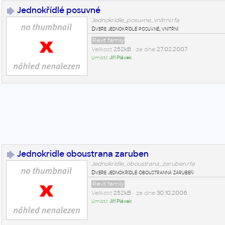
Jednokřídlé posuvné
Jednokridle_posuvne_vnitrni.rfa
Dveře jednokřídlé posuvné, vnitřní
Revit family
Velikost
252kB
• ze dne
27.02.2007
Umístil:
Jiří Plávek
Jednokridle oboustrana zaruben
Jednokridle_oboustrana_zaruben.rfa
Dveře jednokřídlé oboustranná zárubeň
Revit family
Velikost
252kB
• ze dne
30.10.2006
Umístil:
Jiří Plávek