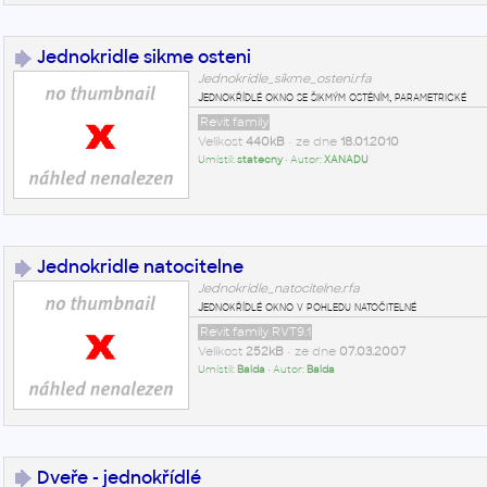
Jednokridle sikme osteni
Jednokridle_sikme_osteni.rfa
Jednokřídlé okno se šikmým ostěním, parametrické
Revit family
Velikost
440kB
• ze dne
18.01.2010
Umístil:
statecny
• Autor:
XANADU
Jednokridle natocitelne
Jednokridle_natocitelne.rfa
Jednokřídlé okno v pohledu natočitelné
Revit family RVT9.1
Velikost
252kB
• ze dne
07.03.2007
Umístil:
Balda
• Autor:
Balda
Dveře - jednokřídlé