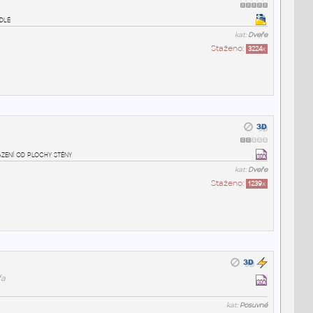
dlé
kat:
Dveře
Staženo:
3224
x
azení od plochy stěny
kat:
Dveře
Staženo:
1239
x
fa
kat:
Posuvné