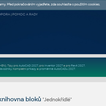
lamy. Před pokračováním vyjadřete, zda souhlasíte s použitím cookies.
 PODPORA | POMOC A RADY
Z+EN)
. Tipy pro
AutoCAD 2027
, pro
Inventor 2027
a pro
Revit 2027
.
řevodníky
.
Kompletní
příkazy
a
proměnné AutoCADu 2027
.
nihovna bloků
"Jednokřídlé"