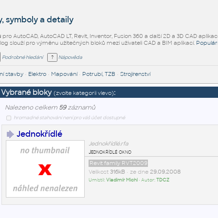
, symboly a detaily
ů
pro AutoCAD, AutoCAD LT, Revit, Inventor, Fusion 360 a další 2D a 3D CAD aplikac
alog slouží pro výměnu užitečných bloků mezi uživateli CAD a BIM aplikací.
Populár
Podrobné hledání
Nápověda
í stavby
•
Elektro
•
Mapování
•
Potrubí, TZB
•
Strojírenství
Vybrané bloky
:
(zvolte kategorii vlevo)
Nalezeno celkem
59
záznamů
hromadné stahování není pro váš účet dostupné
Jednokřídlé
Jednokřídlé.rfa
Jednokřídlé okno
Revit family RVT2009
Velikost
316kB
• ze dne
29.09.2008
Umístil:
Vladimír Michl
• Autor:
TDCZ