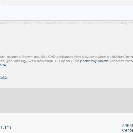
odina family symboly detaily součásti prvky stafáž buňka buňky výkres téma kategorie
ní osobní a firemní použití v CAD aplikacích. Není dovoleno jejich další šíření for
žeb (jiné katalogy, web download, CD, apod.) - viz
podmínky použití
. Problém ver
5584
.
bloků
.
rum
ARKA
Cente