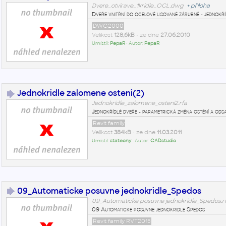
Dvere_otvirave_1kridle_OCL.dwg
+
příloha
Dveře vnitřní do ocelové lisované zárubně - jednokří
DWG2000
Velikost
128,6kB
• ze dne
27.06.2010
Umístil:
PepaR
• Autor:
PepaR
Jednokridle zalomene osteni(2)
Jednokridle_zalomene_osteni2.rfa
Jednokřídlé dveře - parametrická změna ostění a ods
Revit family
Velikost
384kB
• ze dne
11.03.2011
Umístil:
statecny
• Autor:
CADstudio
09_Automaticke posuvne jednokridle_Spedos
09_Automaticke posuvne jednokridle_Spedos.r
09 Automaticke posuvne jednokridle Spedos
Revit family RVT2015