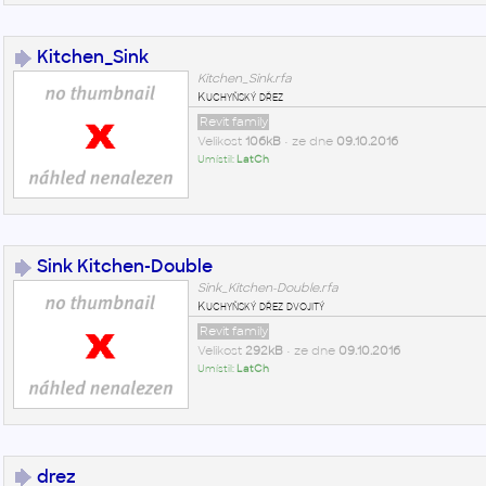
Kitchen_Sink
Kitchen_Sink.rfa
Kuchyňský dřez
Revit family
Velikost
106kB
• ze dne
09.10.2016
Umístil:
LatCh
Sink Kitchen-Double
Sink_Kitchen-Double.rfa
Kuchyňský dřez dvojitý
Revit family
Velikost
292kB
• ze dne
09.10.2016
Umístil:
LatCh
drez