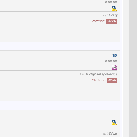
kat:
Dřezy
Staženo:
34793
x
kat:
Kuchyňské spotřebiče
Staženo:
8244
x
kat:
Dřezy