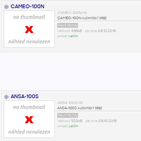
CAMEO-100N
CAMEO-100N.rfa
CAMEO-100N kuchyňský dřez
Revit family
Velikost
436kB
• ze dne
09.10.2016
Umístil:
LatCh
ANSA-100S
ANSA-100S.rfa
ANSA-100S kuchyňský dřez
Revit family
Velikost
520kB
• ze dne
09.10.2016
Umístil:
LatCh