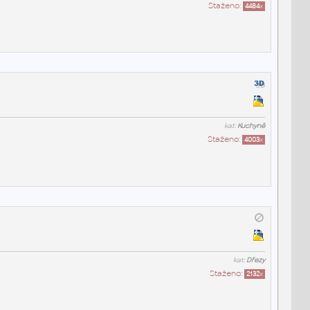
Staženo:
4484
x
kat:
Kuchyně
Staženo:
4003
x
kat:
Dřezy
Staženo:
2132
x