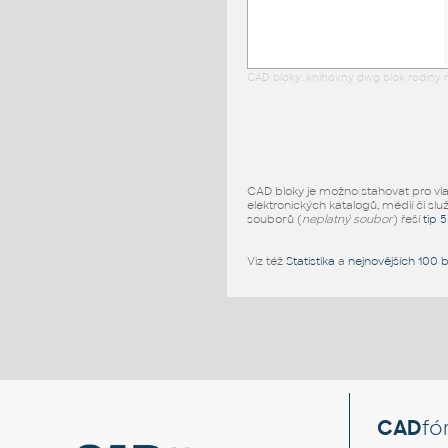
CAD bloky: knihovny dwg blok rodiny r
CAD bloky je možno stahovat pro vlast
elektronických katalogů, médií či slu
souborů (
neplatný soubor
) řeší
tip 
Viz též
Statistika
a
nejnovějších 100 
CAD
fó