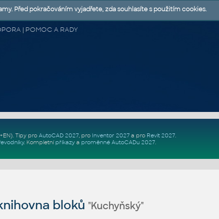
lamy. Před pokračováním vyjadřete, zda souhlasíte s použitím cookies.
 PODPORA | POMOC A RADY
Z+EN)
. Tipy pro
AutoCAD 2027
, pro
Inventor 2027
a pro
Revit 2027
.
řevodníky
.
Kompletní
příkazy
a
proměnné AutoCADu 2027
.
nihovna bloků
"Kuchyňský"