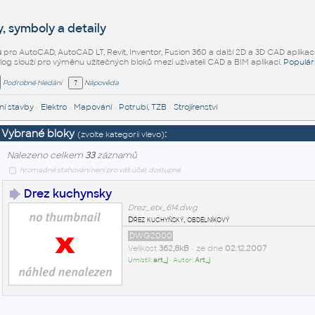
, symboly a detaily
ů
pro AutoCAD, AutoCAD LT, Revit, Inventor, Fusion 360 a další 2D a 3D CAD aplikac
alog slouží pro výměnu užitečných bloků mezi uživateli CAD a BIM aplikací.
Populár
Podrobné hledání
Nápověda
í stavby
•
Elektro
•
Mapování
•
Potrubí, TZB
•
Strojírenství
Vybrané bloky
:
(zvolte kategorii vlevo)
Nalezeno celkem
33
záznamů
hromadné stahování není pro váš účet dostupné
Drez kuchynsky
Drez_etx_614.dwg
Dřez kuchyňský, obdélníkový
DWG2000
Velikost
362,8kB
• ze dne
02.12.2007
Umístil:
art_j
• Autor:
Art_j