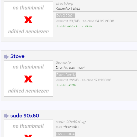
drez1.dwg
Kuchyňský dřez
DWG2004
Velikost
33,3kB
• ze dne
24.09.2008
Umístil:
vaso
• Autor:
vaso
Stove
Stove.rfa
Sporák, elektrický
Revit family
Velikost
316kB
• ze dne
17.01.2008
Umístil:
LatCh
sudo 90x60
sudo_90x60.dwg
kuchyňský dřez
DWG2004