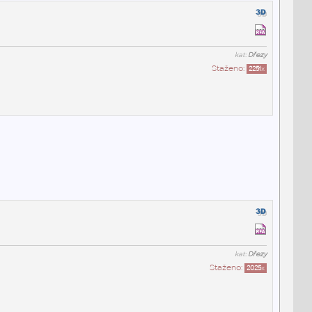
kat:
Dřezy
Staženo:
2251
x
kat:
Dřezy
Staženo:
2025
x