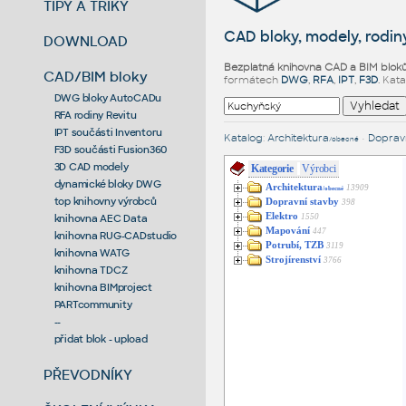
TIPY A TRIKY
CAD bloky, modely, rodiny
DOWNLOAD
Bezplatná knihovna CAD a BIM blok
CAD/BIM bloky
formátech
DWG
,
RFA
,
IPT
,
F3D
. Kat
DWG bloky AutoCADu
RFA rodiny Revitu
IPT součásti Inventoru
Katalog
:
Architektura
•
Dopravn
/obecné
F3D součásti Fusion360
3D CAD modely
Kategorie
Výrobci
dynamické bloky DWG
Architektura
13909
/obecné
top knihovny výrobců
Dopravní stavby
398
Elektro
1550
knihovna AEC Data
Mapování
447
knihovna RUG-CADstudio
Potrubí, TZB
3119
knihovna WATG
Strojírenství
3766
knihovna TDCZ
knihovna BIMproject
PARTcommunity
--
přidat blok - upload
PŘEVODNÍKY