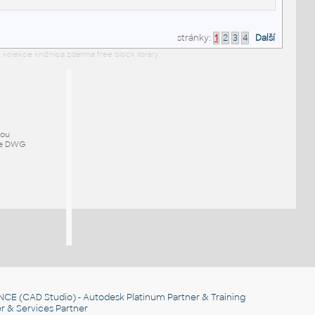
stránky:
1
2
3
4
Další
 kolekce knižnica zdarma free block library
mou
ze DWG
NCE
(CAD Studio) - Autodesk Platinum Partner & Training
r & Services Partner