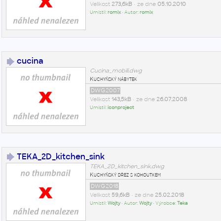
Velikost
273,6kB
• ze dne
05.10.2010
Umístil:
romix
• Autor:
romix
cucina
Cucina_mobili.dwg
Kuchyňský nábytek
DWG2007
Velikost
143,5kB
• ze dne
26.07.2008
Umístil:
iconproject
TEKA_2D_kitchen_sink
TEKA_2D_kitchen_sink.dwg
Kuchyňský dřez s kohoutkem
DWG2018
Velikost
59,6kB
• ze dne
25.02.2018
Umístil:
Wojty
• Autor:
Wojty
• Výrobce:
Teka