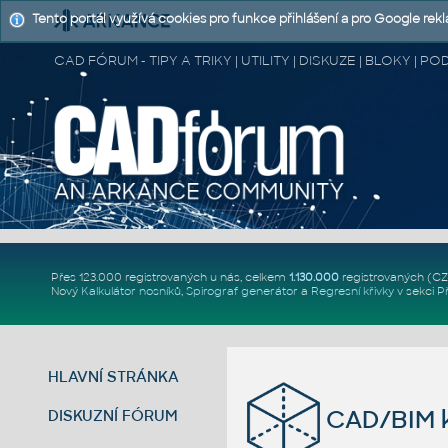
Tento portál využívá cookies pro funkce přihlášení a pro Google rek
CAD FÓRUM - TIPY A TRIKY | UTILITY | DISKUZE | BLOKY |
Přes 123.000 registrovaných u nás, celkem
1.130.000
registrovaných (C
Nový
Kalkulátor nosníků
,
Spirograf generátor
a
Regresní křivky
v sekci
P
HLAVNÍ STRÁNKA
CAD/BIM k
DISKUZNÍ FÓRUM