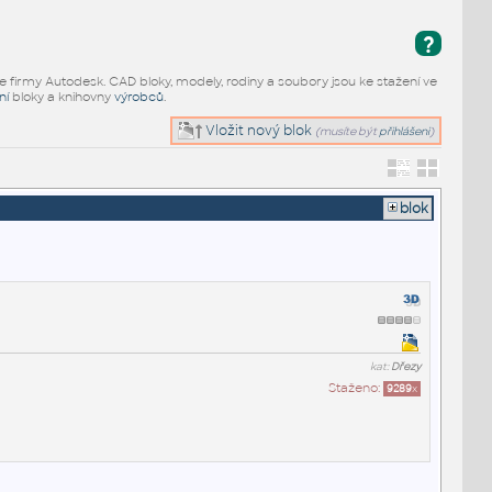
?
e firmy Autodesk. CAD bloky, modely, rodiny a soubory jsou ke stažení ve
ní
bloky a knihovny
výrobců
.
Vložit nový blok
(musíte být
přihlášeni
)
blok
kat:
Dřezy
Staženo:
9289
x