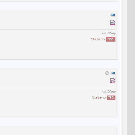
kat:
Dřezy
Staženo:
1350
x
kat:
Dřezy
Staženo:
785
x