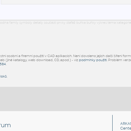
odina family symboly detaily součásti prvky stafáž buňka buňky výkres téma kategorie
ní osobní a firemní použití v CAD aplikacích. Není dovoleno jejich další šíření for
žeb (jiné katalogy, web download, CD, apod.) - viz
podmínky použití
. Problém ver
5584
.
bloků
.
rum
ARKA
Cente