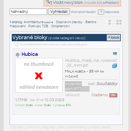
Vložit nový blok
(musíte být
přihlášeni
)
Podrobné hledání
Nápověda
Katalog
:
Architektura
•
Dopravní stavby
•
Elektro
•
/obecné
Mapování
•
Potrubí, TZB
•
Strojírenství
Vybrané bloky
:
blok
(zvolte kategorii vlevo)
hromadné stahování není pro váš účet dostupné
Hubica
Hubica_malá_na_vysavač
-35_mm.ipt
Malá hubica - 35 mm na
vysavač
Inventor
kat:
Součástky
part IPT2020
Velikost
Staženo:
256
x
1,17MB
• ze dne
12.03.2023
Umístil:
Sivák
• Autor:
Sivák
• Výrobce:
ETA
CAD bloky: knihovny dwg blok rodiny rodina family symboly detaily