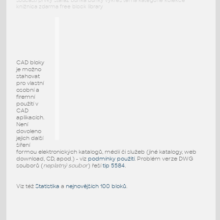
součásti prvky stafáž buňka buňky výkres téma kategorie kolekce
knižnica zdarma free block library
CAD bloky
je možno
stahovat
pro vlastní
osobní a
firemní
použití v
CAD
aplikacích.
Není
dovoleno
jejich další
šíření
formou elektronických katalogů, médií či služeb (jiné katalogy, web
download, CD, apod.) - viz
podmínky použití
. Problém verze DWG
souborů (
neplatný soubor
) řeší
tip 5584
.
Viz též
Statistika
a
nejnovějších 100 bloků
.