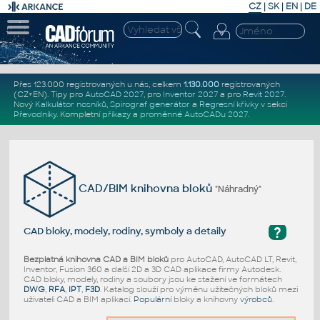
CZ
|
SK
|
EN
|
DE
Přes 123.000 registrovaných u nás, celkem
1.130.000
registrovaných
(CZ+EN)
. Tipy pro
AutoCAD 2027
, pro
Inventor 2027
a pro
Revit 2027
.
Nový
Kalkulátor nosníků
,
Spirograf generátor
a
Regresní křivky
v sekci
Převodníky
.
Kompletní
příkazy
a
proměnné AutoCADu 2027
.
CAD/BIM knihovna bloků
"Náhradný"
?
CAD bloky, modely, rodiny, symboly a detaily
Bezplatná knihovna CAD a BIM bloků
pro AutoCAD, AutoCAD LT, Revit,
Inventor, Fusion 360 a další 2D a 3D CAD aplikace firmy Autodesk.
CAD bloky, modely, rodiny a soubory jsou ke stažení ve formátech
DWG
,
RFA
,
IPT
,
F3D
. Katalog slouží pro výměnu užitečných bloků mezi
uživateli CAD a BIM aplikací.
Populární
bloky a knihovny
výrobců
.