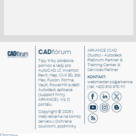
CAD
fórum
ARKANCE
(CAD
Studio) - Autodesk
Platinum Partner &
Tipy, triky, podpora,
Training Center &
pomoc a rady pro
Services Partner
AutoCAD, LT, Inventor,
Revit, Map, Civil 3D, 3ds
KONTAKT:
Max, Fusion, Forma,
webmaster.cz@arkance.w
Vault, PowerMill a další
| tel. +420 910 970 111
Autodesk aplikace
(support firmy
ARKANCE). Viz
O
portálu
.
Copyright © 2026 |
Web reklama
na tomto
serveru |
Ochrana
soukromí, podmínky