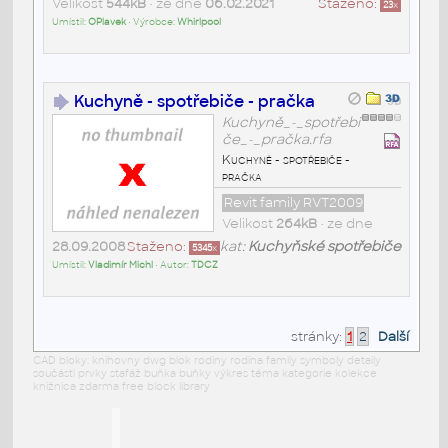
Velikost
544kB
• ze dne
06.02.2021
Staženo:
23
x
Umístil:
OPlavek
• Výrobce:
Whirlpool
Kuchyně - spotřebiče - pračka
Kuchyně_-_spotřebi
če_-_pračka.rfa
Kuchyně - spotřebiče -
pračka
Revit family RVT2009
Velikost
264kB
• ze dne
28.09.2008
Staženo:
kat:
Kuchyňské spotřebiče
5345
x
Umístil:
Vladimír Michl
• Autor:
TDCZ
stránky:
1
2
Další
CAD bloky: knihovny dwg blok rodiny rodina family symboly detaily
součásti prvky stafáž buňka buňky výkres téma kategorie kolekce
knižnica zdarma free block library