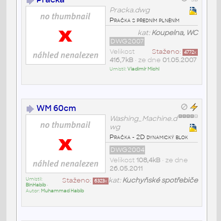
Pracka.dwg
Pračka s předním plněním
kat:
Koupelna, WC
DWG2007
Velikost
Staženo:
4772
x
416,7kB
• ze dne
01.05.2007
Umístil:
Vladimír Michl
WM 60cm
Washing_Machine.d
wg
Pračka - 2D dynamický blok
DWG2004
Velikost
108,4kB
• ze dne
26.05.2011
Umístil:
Staženo:
kat:
Kuchyňské spotřebiče
6323
x
BinHabib
•
Autor:
Muhammad Habib