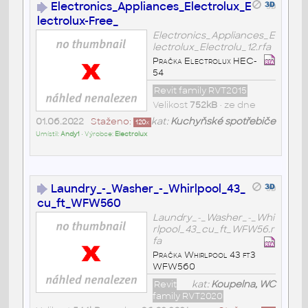
Electronics_Appliances_Electrolux_E
lectrolux-Free_
Electronics_Appliances_E
lectrolux_Electrolu_12.rfa
Pračka Electrolux HEC-
54
Revit family RVT2015
Velikost
752kB
• ze dne
01.06.2022
Staženo:
kat:
Kuchyňské spotřebiče
120
x
Umístil:
Andy1
• Výrobce:
Electrolux
Laundry_-_Washer_-_Whirlpool_43_
cu_ft_WFW560
Laundry_-_Washer_-_Whi
rlpool_43_cu_ft_WFW56.r
fa
Pračka Whirlpool 43 ft3
WFW560
Revit
kat:
Koupelna, WC
family RVT2020