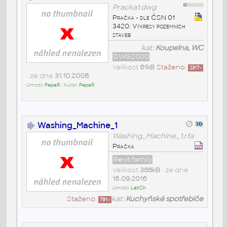
Pracka1.dwg
Pračka - dle ČSN 01
3420: Výkresy pozemních
staveb
kat:
Koupelna, WC
DWG2000
Velikost
61kB
Staženo:
2317
x
• ze dne
31.10.2008
Umístil:
PepaR
• Autor:
PepaR
Washing_Machine_1
Washing_Machine_1.rfa
Pračka
Revit family
Velikost
388kB
• ze dne
16.09.2016
Umístil:
LatCh
Staženo:
kat:
Kuchyňské spotřebiče
791
x