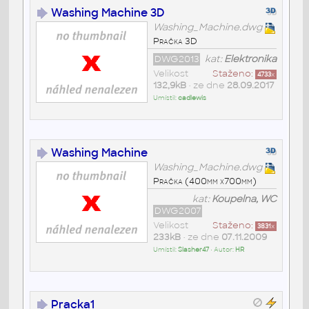
Washing Machine 3D
Washing_Machine.dwg
Pračka 3D
DWG2013
kat:
Elektronika
Velikost
Staženo:
4733
x
132,9kB
• ze dne
28.09.2017
Umístil:
cadlewis
Washing Machine
Washing_Machine.dwg
Pračka (400mm x700mm)
kat:
Koupelna, WC
DWG2007
Velikost
Staženo:
3831
x
233kB
• ze dne
07.11.2009
Umístil:
Slasher47
• Autor:
HR
Pracka1