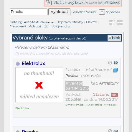
Vložit nový blok
(musíte být
přihlášeni
)
Podrobné hledání
Nápověda
Katalog
:
Architektura
•
Dopravní stavby
•
Elektro
•
/obecné
Mapování
•
Potrubí, TZB
•
Strojírenství
Vybrané bloky
:
blok
(zvolte kategorii vlevo)
Nalezeno celkem
19
záznamů
hromadné stahování není pro váš účet dostupné
Elektrolux
Pračka_-_Elektrolux.ipt
Pračka - horní plnění
Inventor
kat:
Armatury
part IPT2015
Velikost
Staženo:
99
x
265,5kB
• ze dne
14.06.2017
Umístil:
imiko
• Autor:
imiko
• Výrobce:
Electrolux
Pracka