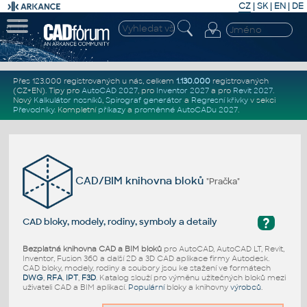
CZ
|
SK
|
EN
|
DE
Přes 123.000 registrovaných u nás, celkem
1.130.000
registrovaných
(CZ+EN)
. Tipy pro
AutoCAD 2027
, pro
Inventor 2027
a pro
Revit 2027
.
Nový
Kalkulátor nosníků
,
Spirograf generátor
a
Regresní křivky
v sekci
Převodníky
.
Kompletní
příkazy
a
proměnné AutoCADu 2027
.
CAD/BIM knihovna bloků
"Pračka"
?
CAD bloky, modely, rodiny, symboly a detaily
Bezplatná knihovna CAD a BIM bloků
pro AutoCAD, AutoCAD LT, Revit,
Inventor, Fusion 360 a další 2D a 3D CAD aplikace firmy Autodesk.
CAD bloky, modely, rodiny a soubory jsou ke stažení ve formátech
DWG
,
RFA
,
IPT
,
F3D
. Katalog slouží pro výměnu užitečných bloků mezi
uživateli CAD a BIM aplikací.
Populární
bloky a knihovny
výrobců
.