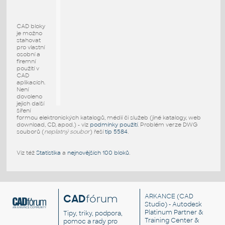
CAD bloky
je možno
stahovat
pro vlastní
osobní a
firemní
použití v
CAD
aplikacích.
Není
dovoleno
jejich další
šíření
formou elektronických katalogů, médií či služeb (jiné katalogy, web
download, CD, apod.) - viz
podmínky použití
. Problém verze DWG
souborů (
neplatný soubor
) řeší
tip 5584
.
Viz též
Statistika
a
nejnovějších 100 bloků
.
CAD
fórum
ARKANCE
(CAD
Studio) - Autodesk
Platinum Partner &
Tipy, triky, podpora,
Training Center &
pomoc a rady pro