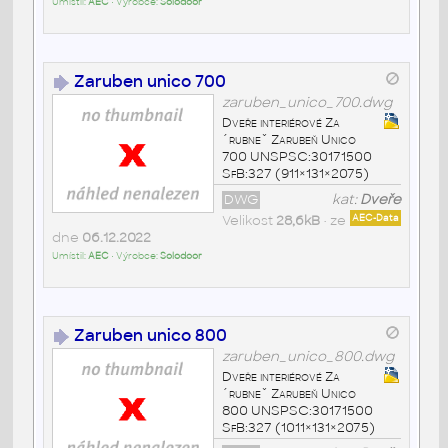
Umístil:
AEC
• Výrobce:
Solodoor
Zaruben unico 700
zaruben_unico_700.dwg
Dveře interiérové Za
´rubneˇ Zarubeň Unico
700 UNSPSC:30171500
SfB:327 (911×131×2075)
DWG
kat:
Dveře
Velikost
28,6kB
• ze
AEC-Data
dne
06.12.2022
Umístil:
AEC
• Výrobce:
Solodoor
Zaruben unico 800
zaruben_unico_800.dwg
Dveře interiérové Za
´rubneˇ Zarubeň Unico
800 UNSPSC:30171500
SfB:327 (1011×131×2075)