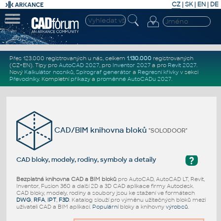
CZ
|
SK
|
EN
|
DE
Přes 123.000 registrovaných u nás, celkem
1.130.000
registrovaných
(CZ+EN)
. Tipy pro
AutoCAD 2027
, pro
Inventor 2027
a pro
Revit 2027
.
Nový
Kalkulátor nosníků
,
Spirograf generátor
a
Regresní křivky
v sekci
Převodníky
.
Kompletní
příkazy
a
proměnné AutoCADu 2027
.
CAD/BIM knihovna bloků
"SOLODOOR"
?
CAD bloky, modely, rodiny, symboly a detaily
Bezplatná knihovna CAD a BIM bloků
pro AutoCAD, AutoCAD LT, Revit,
Inventor, Fusion 360 a další 2D a 3D CAD aplikace firmy Autodesk.
CAD bloky, modely, rodiny a soubory jsou ke stažení ve formátech
DWG
,
RFA
,
IPT
,
F3D
. Katalog slouží pro výměnu užitečných bloků mezi
uživateli CAD a BIM aplikací.
Populární
bloky a knihovny
výrobců
.