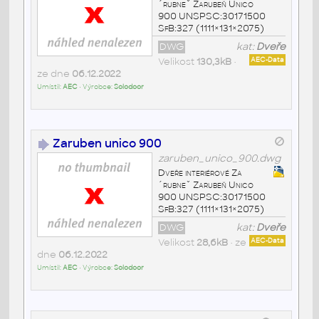
´rubneˇ Zarubeň Unico
900 UNSPSC:30171500
SfB:327 (1111×131×2075)
DWG
kat:
Dveře
Velikost
130,3kB
•
AEC-Data
ze dne
06.12.2022
Umístil:
AEC
• Výrobce:
Solodoor
Zaruben unico 900
zaruben_unico_900.dwg
Dveře interiérové Za
´rubneˇ Zarubeň Unico
900 UNSPSC:30171500
SfB:327 (1111×131×2075)
DWG
kat:
Dveře
Velikost
28,6kB
• ze
AEC-Data
dne
06.12.2022
Umístil:
AEC
• Výrobce:
Solodoor