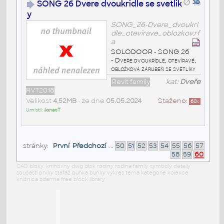
SONG 26 Dvere dvoukridle se svetlik
y
SONG_26-Dvere_dvoukri
dle_otevirave_oblozkov.rf
a
SOLODOOR - SONG 26
- Dveře dvoukřídlé, otevíravé,
obložková zárubeň se světlíky
Revit family
kat:
Dveře
RVT2018
Velikost
4,52MB
• ze dne
05.05.2024
Staženo:
60
x
Umístil:
JonasT
stránky:
První
Předchozí
...
50
51
52
53
54
55
56
57
58
59
60
CAD bloky: knihovny dwg blok rodiny rodina family symboly detaily
součásti prvky stafáž buňka buňky výkres téma kategorie kolekce
knižnica zdarma free block library