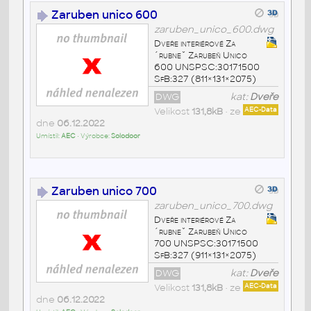
Zaruben unico 600
zaruben_unico_600.dwg
Dveře interiérové Za
´rubneˇ Zarubeň Unico
600 UNSPSC:30171500
SfB:327 (811×131×2075)
DWG
kat:
Dveře
Velikost
131,8kB
• ze
AEC-Data
dne
06.12.2022
Umístil:
AEC
• Výrobce:
Solodoor
Zaruben unico 700
zaruben_unico_700.dwg
Dveře interiérové Za
´rubneˇ Zarubeň Unico
700 UNSPSC:30171500
SfB:327 (911×131×2075)
DWG
kat:
Dveře
Velikost
131,8kB
• ze
AEC-Data
dne
06.12.2022