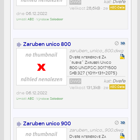
DWG
kat:
Dveře
Velikost
28,6kB
• ze
AEC-Data
dne
06.12.2022
Umístil:
AEC
• Výrobce:
Solodoor
Zaruben unico 800
zaruben_unico_800.dwg
Dveře interiérové Za
´rubneˇ Zarubeň Unico
800 UNSPSC:30171500
SfB:327 (1011×131×2075)
DWG
kat:
Dveře
Velikost
131,3kB
• ze
AEC-Data
dne
06.12.2022
Umístil:
AEC
• Výrobce:
Solodoor
Zaruben unico 900
zaruben_unico_900.dwg
Dveře interiérové Za