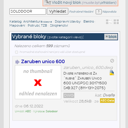
Vložit nový blok
(musíte být
přihlášeni
)
Podrobné hledání
Nápověda
Katalog
:
Architektura
•
Dopravní stavby
•
Elektro
•
/obecné
Mapování
•
Potrubí, TZB
•
Strojírenství
Vybrané bloky
:
blok
(zvolte kategorii vlevo)
Nalezeno celkem
599
záznamů
hromadné stahování není pro váš účet dostupné
Zaruben unico 600
zaruben_unico_600.dwg
Dveře interiérové Za
´rubneˇ Zarubeň Unico
600 UNSPSC:30171500
SfB:327 (811×131×2075)
DWG
kat:
Dveře
Velikost
28,6kB
• ze
AEC-Data
dne
06.12.2022
Umístil:
AEC
• Výrobce:
Solodoor