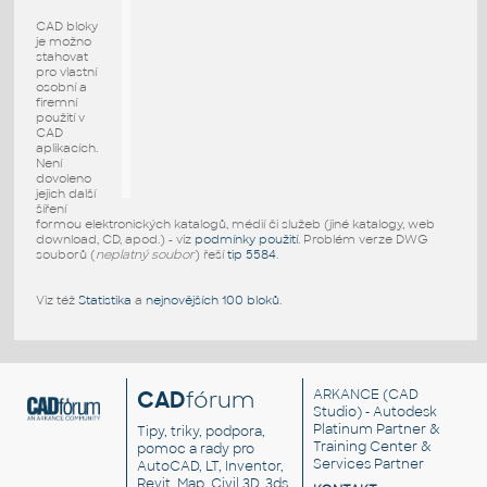
CAD bloky
je možno
stahovat
pro vlastní
osobní a
firemní
použití v
CAD
aplikacích.
Není
dovoleno
jejich další
šíření
formou elektronických katalogů, médií či služeb (jiné katalogy, web
download, CD, apod.) - viz
podmínky použití
. Problém verze DWG
souborů (
neplatný soubor
) řeší
tip 5584
.
Viz též
Statistika
a
nejnovějších 100 bloků
.
CAD
fórum
ARKANCE
(CAD
Studio) - Autodesk
Platinum Partner &
Tipy, triky, podpora,
Training Center &
pomoc a rady pro
Services Partner
AutoCAD, LT, Inventor,
Revit, Map, Civil 3D, 3ds