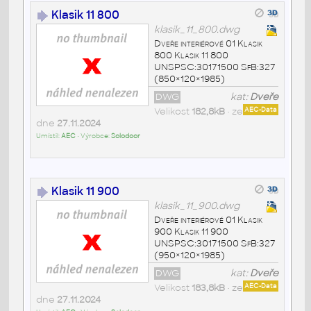
Klasik 11 800
klasik_11_800.dwg
Dveře interiérové 01 Klasik
800 Klasik 11 800
UNSPSC:30171500 SfB:327
(850×120×1985)
DWG
kat:
Dveře
Velikost
182,8kB
• ze
AEC-Data
dne
27.11.2024
Umístil:
AEC
• Výrobce:
Solodoor
Klasik 11 900
klasik_11_900.dwg
Dveře interiérové 01 Klasik
900 Klasik 11 900
UNSPSC:30171500 SfB:327
(950×120×1985)
DWG
kat:
Dveře
Velikost
183,8kB
• ze
AEC-Data
dne
27.11.2024