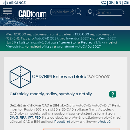
CZ
|
SK
|
EN
|
DE
Přes 123.000 registrovaných u nás, celkem
1.130.000
registrovaných
(CZ+EN)
. Tipy pro
AutoCAD 2027
, pro
Inventor 2027
a pro
Revit 2027
.
Nový
Kalkulátor nosníků
,
Spirograf generátor
a
Regresní křivky
v sekci
Převodníky
.
Kompletní
příkazy
a
proměnné AutoCADu 2027
.
CAD/BIM knihovna bloků
"SOLODOOR"
?
CAD bloky, modely, rodiny, symboly a detaily
Bezplatná knihovna CAD a BIM bloků
pro AutoCAD, AutoCAD LT, Revit,
Inventor, Fusion 360 a další 2D a 3D CAD aplikace firmy Autodesk.
CAD bloky, modely, rodiny a soubory jsou ke stažení ve formátech
DWG
,
RFA
,
IPT
,
F3D
. Katalog slouží pro výměnu užitečných bloků mezi
uživateli CAD a BIM aplikací.
Populární
bloky a knihovny
výrobců
.