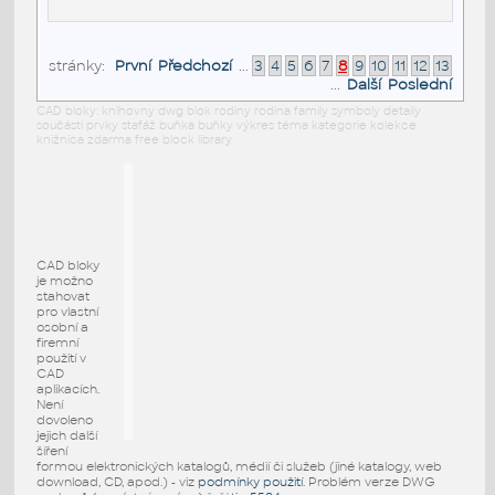
stránky:
První
Předchozí
...
3
4
5
6
7
8
9
10
11
12
13
...
Další
Poslední
CAD bloky: knihovny dwg blok rodiny rodina family symboly detaily
součásti prvky stafáž buňka buňky výkres téma kategorie kolekce
knižnica zdarma free block library
CAD bloky
je možno
stahovat
pro vlastní
osobní a
firemní
použití v
CAD
aplikacích.
Není
dovoleno
jejich další
šíření
formou elektronických katalogů, médií či služeb (jiné katalogy, web
download, CD, apod.) - viz
podmínky použití
. Problém verze DWG