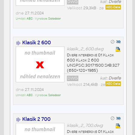
DWG
kat:
Dveře
Velikost
29,3kB
• ze
AEC-Data
dne
27.11.2024
Umístil:
AEC
• Výrobce:
Solodoor
Klasik 2 600
klasik_2_600.dwg
Dveře interiérové 01 Klasik
600 Klasik 2 600
UNSPSC:30171500 SfB:327
(650×120×1985)
DWG
kat:
Dveře
Velikost
214,4kB
• ze
AEC-Data
dne
27.11.2024
Umístil:
AEC
• Výrobce:
Solodoor
Klasik 2 700
klasik_2_700.dwg
Dveře interiérové 01 Klasik