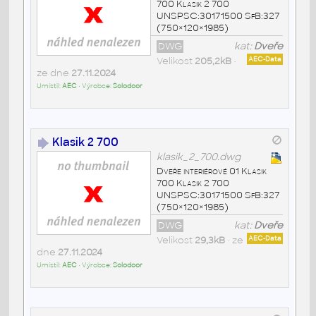
700 Klasik 2 700
UNSPSC:30171500 SfB:327
(750×120×1985)
DWG
kat:
Dveře
Velikost
205,2kB
•
AEC-Data
ze dne
27.11.2024
Umístil:
AEC
• Výrobce:
Solodoor
Klasik 2 700
klasik_2_700.dwg
Dveře interiérové 01 Klasik
700 Klasik 2 700
UNSPSC:30171500 SfB:327
(750×120×1985)
DWG
kat:
Dveře
Velikost
29,3kB
• ze
AEC-Data
dne
27.11.2024
Umístil:
AEC
• Výrobce:
Solodoor