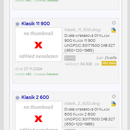
Umístil:
AEC
• Výrobce:
Solodoor
Klasik 11 900
klasik_11_900.dwg
Dveře interiérové 01 Klasik
900 Klasik 11 900
UNSPSC:30171500 SfB:327
(950×120×1985)
DWG
kat:
Dveře
Velikost
34,1kB
• ze
AEC-Data
dne
27.11.2024
Umístil:
AEC
• Výrobce:
Solodoor
Klasik 2 600
klasik_2_600.dwg
Dveře interiérové 01 Klasik
600 Klasik 2 600
UNSPSC:30171500 SfB:327
(650×120×1985)