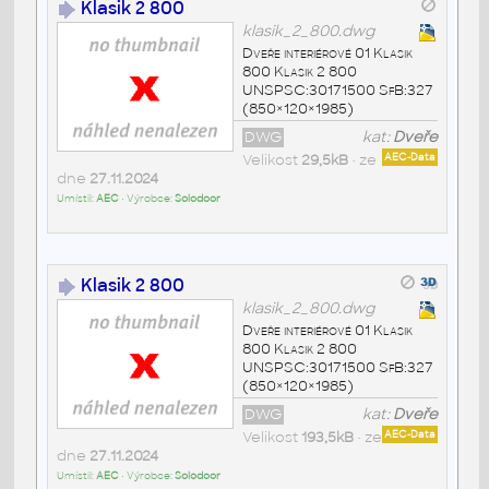
Klasik 2 800
klasik_2_800.dwg
Dveře interiérové 01 Klasik
800 Klasik 2 800
UNSPSC:30171500 SfB:327
(850×120×1985)
DWG
kat:
Dveře
Velikost
29,5kB
• ze
AEC-Data
dne
27.11.2024
Umístil:
AEC
• Výrobce:
Solodoor
Klasik 2 800
klasik_2_800.dwg
Dveře interiérové 01 Klasik
800 Klasik 2 800
UNSPSC:30171500 SfB:327
(850×120×1985)
DWG
kat:
Dveře
Velikost
193,5kB
• ze
AEC-Data
dne
27.11.2024
Umístil:
AEC
• Výrobce:
Solodoor