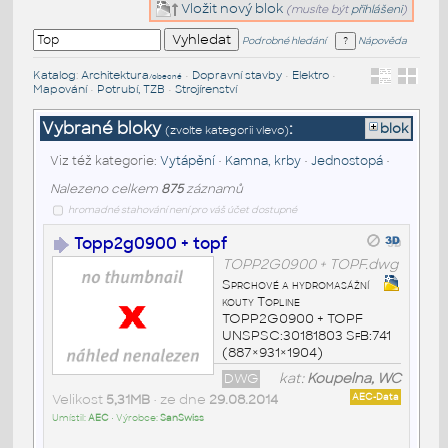
Vložit nový blok
(musíte být
přihlášeni
)
Podrobné hledání
Nápověda
Katalog
:
Architektura
•
Dopravní stavby
•
Elektro
•
/obecné
Mapování
•
Potrubí, TZB
•
Strojírenství
Vybrané bloky
:
blok
(zvolte kategorii vlevo)
Viz též kategorie:
Vytápění
•
Kamna, krby
•
Jednostopá
•
Nalezeno celkem
875
záznamů
hromadné stahování není pro váš účet dostupné
Topp2g0900 + topf
TOPP2G0900 + TOPF.dwg
Sprchové a hydromasážní
kouty Topline
TOPP2G0900 + TOPF
UNSPSC:30181803 SfB:741
(887×931×1904)
DWG
kat:
Koupelna, WC
Velikost
5,31MB
• ze dne
29.08.2014
AEC-Data
Umístil:
AEC
• Výrobce:
SanSwiss