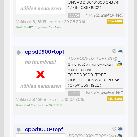
UNSPSC:30181803 SfB:741
(778×1038×1902)
DWG
kat:
Koupelna, WC
Velikost
3,18MB
• ze dne
29.08.2014
AEC-Data
Umístil:
AEC
• Výrobce:
SanSwiss
Toppd0900+topf
TOPPD0900+TOPF.dwg
Sprchové a hydromasážní
kouty Topline
TOPPD0900+TOPF
UNSPSC:30181803 SfB:741
(875×1059×1902)
DWG
kat:
Koupelna, WC
Velikost
3,16MB
• ze dne
16.07.2015
AEC-Data
Umístil:
AEC
• Výrobce:
SanSwiss
Toppd1000+topf
TOPPD1000+TOPF.dwg