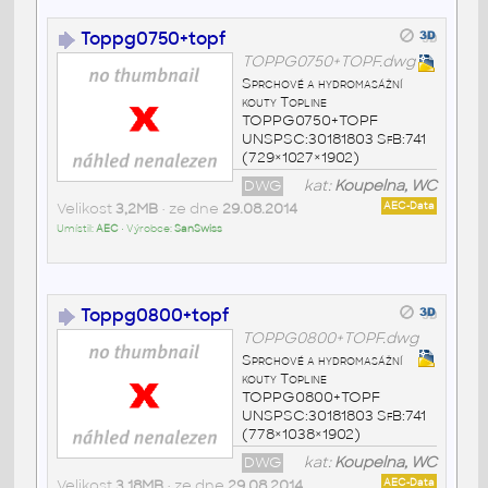
Toppg0750+topf
TOPPG0750+TOPF.dwg
Sprchové a hydromasážní
kouty Topline
TOPPG0750+TOPF
UNSPSC:30181803 SfB:741
(729×1027×1902)
DWG
kat:
Koupelna, WC
Velikost
3,2MB
• ze dne
29.08.2014
AEC-Data
Umístil:
AEC
• Výrobce:
SanSwiss
Toppg0800+topf
TOPPG0800+TOPF.dwg
Sprchové a hydromasážní
kouty Topline
TOPPG0800+TOPF
UNSPSC:30181803 SfB:741
(778×1038×1902)
DWG
kat:
Koupelna, WC
Velikost
3,18MB
• ze dne
29.08.2014
AEC-Data