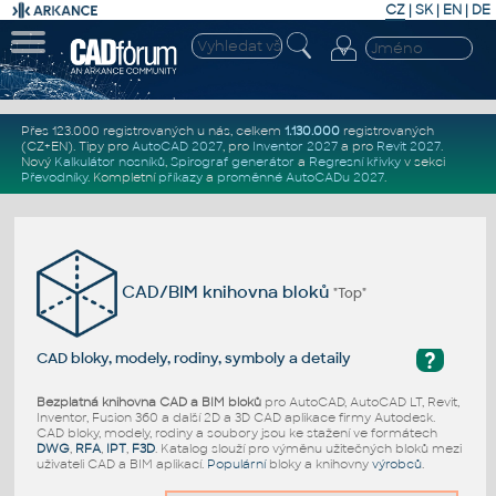
CZ
|
SK
|
EN
|
DE
Přes 123.000 registrovaných u nás, celkem
1.130.000
registrovaných
(CZ+EN)
. Tipy pro
AutoCAD 2027
, pro
Inventor 2027
a pro
Revit 2027
.
Nový
Kalkulátor nosníků
,
Spirograf generátor
a
Regresní křivky
v sekci
Převodníky
.
Kompletní
příkazy
a
proměnné AutoCADu 2027
.
CAD/BIM knihovna bloků
"Top"
?
CAD bloky, modely, rodiny, symboly a detaily
Bezplatná knihovna CAD a BIM bloků
pro AutoCAD, AutoCAD LT, Revit,
Inventor, Fusion 360 a další 2D a 3D CAD aplikace firmy Autodesk.
CAD bloky, modely, rodiny a soubory jsou ke stažení ve formátech
DWG
,
RFA
,
IPT
,
F3D
. Katalog slouží pro výměnu užitečných bloků mezi
uživateli CAD a BIM aplikací.
Populární
bloky a knihovny
výrobců
.