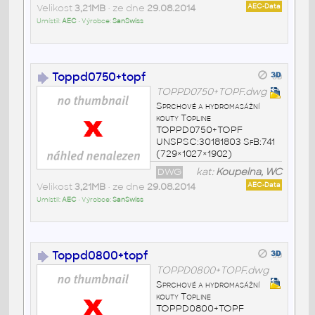
Velikost
3,21MB
• ze dne
29.08.2014
AEC-Data
Umístil:
AEC
• Výrobce:
SanSwiss
Toppd0750+topf
TOPPD0750+TOPF.dwg
Sprchové a hydromasážní
kouty Topline
TOPPD0750+TOPF
UNSPSC:30181803 SfB:741
(729×1027×1902)
DWG
kat:
Koupelna, WC
Velikost
3,21MB
• ze dne
29.08.2014
AEC-Data
Umístil:
AEC
• Výrobce:
SanSwiss
Toppd0800+topf
TOPPD0800+TOPF.dwg
Sprchové a hydromasážní
kouty Topline
TOPPD0800+TOPF