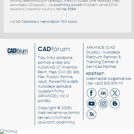
formou elektronických katalogů, médií či služeb (jiné katalogy, web
download, CD, apod.) - viz
podmínky použití
. Problém verze DWG
souborů (
neplatný soubor
) řeší
tip 5584
.
Viz též
Statistika
a
nejnovějších 100 bloků
.
CAD
fórum
ARKANCE
(CAD
Studio) - Autodesk
Platinum Partner &
Tipy, triky, podpora,
Training Center &
pomoc a rady pro
Services Partner
AutoCAD, LT, Inventor,
Revit, Map, Civil 3D, 3ds
KONTAKT:
Max, Fusion, Forma,
webmaster.cz@arkance.w
Vault, PowerMill a další
| tel. +420 910 970 111
Autodesk aplikace
(support firmy
ARKANCE). Viz
O
portálu
.
Copyright © 2026 |
Web reklama
na tomto
serveru |
Ochrana
soukromí, podmínky