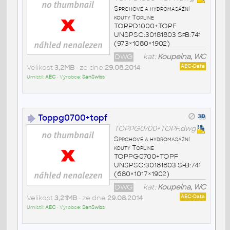
Sprchové a hydromasážní
kouty Topline
TOPPD1000+TOPF
UNSPSC:30181803 SfB:741
(973×1080×1902)
DWG
kat:
Koupelna, WC
Velikost
3,2MB
• ze dne
29.08.2014
AEC-Data
Umístil:
AEC
• Výrobce:
SanSwiss
Toppg0700+topf
TOPPG0700+TOPF.dwg
Sprchové a hydromasážní
kouty Topline
TOPPG0700+TOPF
UNSPSC:30181803 SfB:741
(680×1017×1902)
DWG
kat:
Koupelna, WC
Velikost
3,21MB
• ze dne
29.08.2014
AEC-Data
Umístil:
AEC
• Výrobce:
SanSwiss