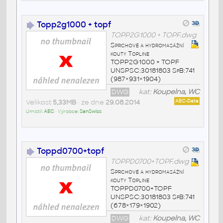
Topp2g1000 + topf
TOPP2G1000 + TOPF.dwg
Sprchové a hydromasážní
kouty Topline
TOPP2G1000 + TOPF
UNSPSC:30181803 SfB:741
(987×931×1904)
DWG
kat:
Koupelna, WC
Velikost
5,33MB
• ze dne
29.08.2014
AEC-Data
Umístil:
AEC
• Výrobce:
SanSwiss
Toppd0700+topf
TOPPD0700+TOPF.dwg
Sprchové a hydromasážní
kouty Topline
TOPPD0700+TOPF
UNSPSC:30181803 SfB:741
(678×179×1902)
DWG
kat:
Koupelna, WC