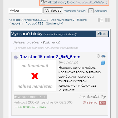
Vložit nový blok
(musíte být
přihlášeni
)
Podrobné hledání
Nápověda
Katalog
:
Architektura
•
Dopravní stavby
•
Elektro
•
/obecné
Mapování
•
Potrubí, TZB
•
Strojírenství
Vybrané bloky
:
blok
(zvolte kategorii vlevo)
Nalezeno celkem
2
záznamů
hromadné stahování není pro váš účet dostupné
Rezistor-1K-color-2_5x6_5mm
1K-color.ipt
Hodnotu odporu môžeme
modifikovať podľa farebného
označovania odporov a
tolerancií výberom
jednotlivých prúžkov cez
Vlastnosti
Inventor part IPT10
kat:
Součástky
Velikost
280kB
• ze dne
07.02.2010
Staženo:
374
x
Umístil:
Sivák
• Autor:
Sivák