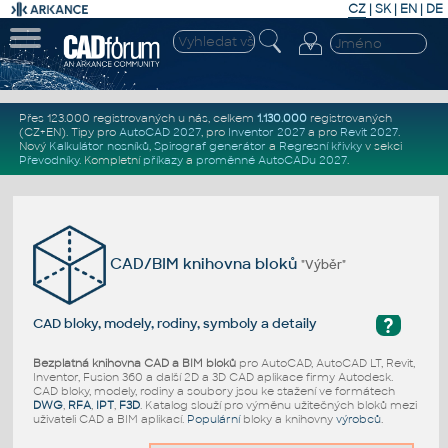
CZ
|
SK
|
EN
|
DE
Přes 123.000 registrovaných u nás, celkem
1.130.000
registrovaných
(CZ+EN)
. Tipy pro
AutoCAD 2027
, pro
Inventor 2027
a pro
Revit 2027
.
Nový
Kalkulátor nosníků
,
Spirograf generátor
a
Regresní křivky
v sekci
Převodníky
.
Kompletní
příkazy
a
proměnné AutoCADu 2027
.
CAD/BIM knihovna bloků
"Výběr"
?
CAD bloky, modely, rodiny, symboly a detaily
Bezplatná knihovna CAD a BIM bloků
pro AutoCAD, AutoCAD LT, Revit,
Inventor, Fusion 360 a další 2D a 3D CAD aplikace firmy Autodesk.
CAD bloky, modely, rodiny a soubory jsou ke stažení ve formátech
DWG
,
RFA
,
IPT
,
F3D
. Katalog slouží pro výměnu užitečných bloků mezi
uživateli CAD a BIM aplikací.
Populární
bloky a knihovny
výrobců
.