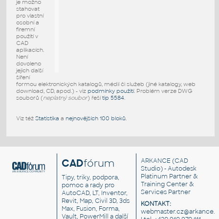
je možno
stahovat
pro vlastní
osobní a
firemní
použití v
CAD
aplikacích.
Není
dovoleno
jejich další
šíření
formou elektronických katalogů, médií či služeb (jiné katalogy, web
download, CD, apod.) - viz
podmínky použití
. Problém verze DWG
souborů (
neplatný soubor
) řeší
tip 5584
.
Viz též
Statistika
a
nejnovějších 100 bloků
.
CAD
fórum
ARKANCE
(CAD
Studio) - Autodesk
Platinum Partner &
Tipy, triky, podpora,
Training Center &
pomoc a rady pro
Services Partner
AutoCAD, LT, Inventor,
Revit, Map, Civil 3D, 3ds
KONTAKT:
Max, Fusion, Forma,
webmaster.cz@arkance.w
Vault, PowerMill a další