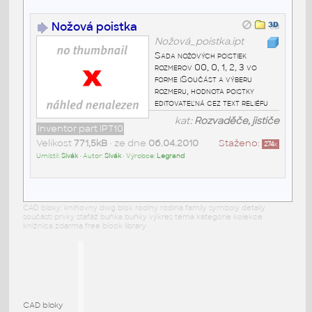
Nožová poistka
Nožová_poistka.ipt
Sada nožových poistiek
rozmerov 00, 0, 1, 2, 3 vo
forme iSoučást a výberu
rozmeru, hodnota poistky
editovateľná cez text reliéfu
kat:
Rozvaděče, jističe
Inventor part IPT10
Velikost
771,5kB
• ze dne
06.04.2010
Staženo:
274
x
Umístil:
Sivák
• Autor:
Sivák
• Výrobce:
Legrand
CAD bloky: knihovny dwg blok rodiny rodina family symboly detaily
součásti prvky stafáž buňka buňky výkres téma kategorie kolekce
knižnica zdarma free block library
CAD bloky