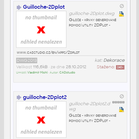
Guilloche-2Dplot
guilloche-2Dplot.dwg
Giloše - křivky generované
pomocí utility 2DPlot -
www.cadstudio.cz/en/apps/2dplot
DWG2013
kat:
Dekorace
Velikost
116,6kB
• ze dne
28.10.2012
Staženo:
240
x
Umístil:
Vladimír Michl
• Autor:
CADstudio
guilloche-2Dplot2
guilloche-2Dplot2.d
wg
Giloše - křivky generované
pomocí utility 2DPlot -