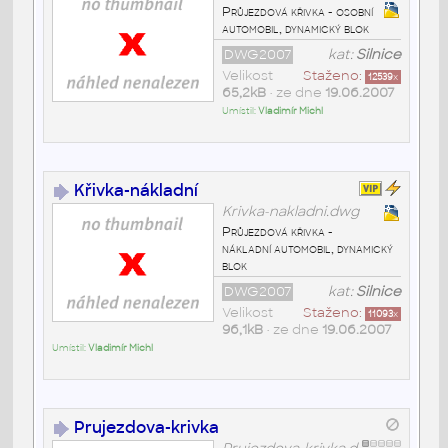
Průjezdová křivka - osobní
automobil, dynamický blok
DWG2007
kat:
Silnice
Velikost
Staženo:
12539
x
65,2kB
• ze dne
19.06.2007
Umístil:
Vladimír Michl
Křivka-nákladní
Krivka-nakladni.dwg
Průjezdová křivka -
nákladní automobil, dynamický
blok
DWG2007
kat:
Silnice
Velikost
Staženo:
11093
x
96,1kB
• ze dne
19.06.2007
Umístil:
Vladimír Michl
Prujezdova-krivka