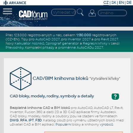
CZ
|
SK
|
EN
|
DE
Přes 123.000 registrovaných u nás, celkem
1.130.000
registrovaných
(CZ+EN)
. Tipy pro
AutoCAD 2027
, pro
Inventor 2027
a pro
Revit 2027
.
Nový
Kalkulátor nosníků
,
Spirograf generátor
a
Regresní křivky
v sekci
Převodníky
.
Kompletní
příkazy
a
proměnné AutoCADu 2027
.
CAD/BIM knihovna bloků
"Vytváření křivky"
?
CAD bloky, modely, rodiny, symboly a detaily
Bezplatná knihovna CAD a BIM bloků
pro AutoCAD, AutoCAD LT, Revit,
Inventor, Fusion 360 a další 2D a 3D CAD aplikace firmy Autodesk.
CAD bloky, modely, rodiny a soubory jsou ke stažení ve formátech
DWG
,
RFA
,
IPT
,
F3D
. Katalog slouží pro výměnu užitečných bloků mezi
uživateli CAD a BIM aplikací.
Populární
bloky a knihovny
výrobců
.