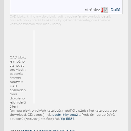
stránky:
1
2
Další
CAD bloky: knihovny dwg blok rodiny rodina family symboly detaily
součásti prvky stafáž buňka buňky výkres téma kategorie kolekce
knižnica zdarma free block library
CAD bloky
je možno
stahovat
pro vlastní
osobní a
firemní
použití v
CAD
aplikacích.
Není
dovoleno
jejich další
šíření
formou elektronických katalogů, médií či služeb (jiné katalogy, web
download, CD, apod.) - viz
podmínky použití
. Problém verze DWG
souborů (
neplatný soubor
) řeší
tip 5584
.