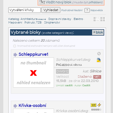
Vložit nový blok
(musíte být
přihlášeni
)
Podrobné hledání
Nápověda
Katalog
:
Architektura
•
Dopravní stavby
•
Elektro
•
/obecné
Mapování
•
Potrubí, TZB
•
Strojírenství
Vybrané bloky
:
blok
(zvolte kategorii vlevo)
Nalezeno celkem
20
záznamů
hromadné stahování není pro váš účet dostupné
Schleppkurve1
Schleppkurve1.dwg
Průjezdová křivka
DWG12
kat:
Silnice
Velikost
Staženo:
1467
x
15,5kB
• ze dne
22.03.2010
Umístil:
cadtilt
• Autor:
Cadtilt
Křivka-osobní
Krivka-osobni.dwg