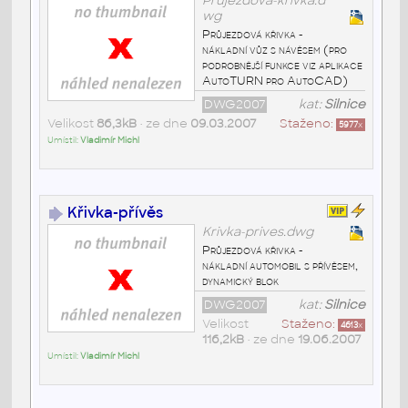
Prujezdova-krivka.d
wg
Průjezdová křivka -
nákladní vůz s návěsem (pro
podrobnější funkce viz aplikace
AutoTURN pro AutoCAD)
DWG2007
kat:
Silnice
Velikost
86,3kB
• ze dne
09.03.2007
Staženo:
5977
x
Umístil:
Vladimír Michl
Křivka-přívěs
Krivka-prives.dwg
Průjezdová křivka -
nákladní automobil s přívěsem,
dynamický blok
DWG2007
kat:
Silnice
Velikost
Staženo:
4613
x
116,2kB
• ze dne
19.06.2007
Umístil:
Vladimír Michl