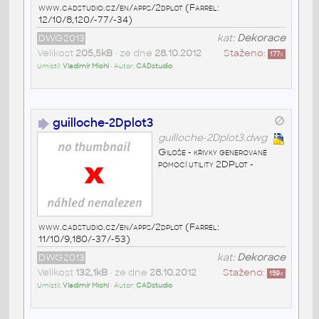
www.cadstudio.cz/en/apps/2dplot (Farrel:
12/10/8,120/-77/-34)
DWG2013
kat:
Dekorace
Velikost
205,5kB
• ze dne
28.10.2012
Staženo:
177
x
Umístil:
Vladimír Michl
• Autor:
CADstudio
guilloche-2Dplot3
guilloche-2Dplot3.dwg
Giloše - křivky generované
pomocí utility 2DPlot -
www.cadstudio.cz/en/apps/2dplot (Farrel:
11/10/9,180/-37/-53)
DWG2013
kat:
Dekorace
Velikost
132,1kB
• ze dne
28.10.2012
Staženo:
159
x
Umístil:
Vladimír Michl
• Autor:
CADstudio