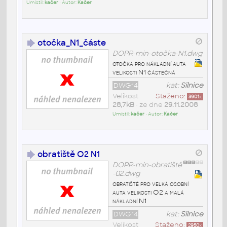
Umístil:
kačer
• Autor:
Kačer
otočka_N1_částe
DOPR-min-otočka-N1.dwg
otočka pro nákladní auta
velikosti N1 částečná
DWG14
kat:
Silnice
Velikost
Staženo:
3901
x
28,7kB
• ze dne
29.11.2008
Umístil:
kačer
• Autor:
Kačer
obratiště O2 N1
DOPR-min-obratiště
-02.dwg
obratiště pro velká osobní
auta velikosti O2 a malá
nákladní N1
DWG14
kat:
Silnice
Velikost
Staženo:
2950
x