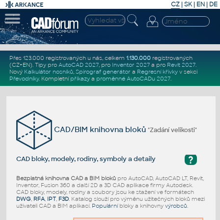
CZ
|
SK
|
EN
|
DE
Přes 123.000 registrovaných u nás, celkem
1.130.000
registrovaných
(CZ+EN)
. Tipy pro
AutoCAD 2027
, pro
Inventor 2027
a pro
Revit 2027
.
Nový
Kalkulátor nosníků
,
Spirograf generátor
a
Regresní křivky
v sekci
Převodníky
.
Kompletní
příkazy
a
proměnné AutoCADu 2027
.
CAD/BIM knihovna bloků
"Zadání velikosti"
?
CAD bloky, modely, rodiny, symboly a detaily
Bezplatná knihovna CAD a BIM bloků
pro AutoCAD, AutoCAD LT, Revit,
Inventor, Fusion 360 a další 2D a 3D CAD aplikace firmy Autodesk.
CAD bloky, modely, rodiny a soubory jsou ke stažení ve formátech
DWG
,
RFA
,
IPT
,
F3D
. Katalog slouží pro výměnu užitečných bloků mezi
uživateli CAD a BIM aplikací.
Populární
bloky a knihovny
výrobců
.