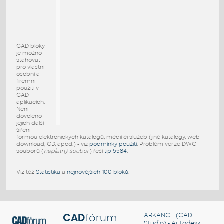
CAD bloky
je možno
stahovat
pro vlastní
osobní a
firemní
použití v
CAD
aplikacích.
Není
dovoleno
jejich další
šíření
formou elektronických katalogů, médií či služeb (jiné katalogy, web
download, CD, apod.) - viz
podmínky použití
. Problém verze DWG
souborů (
neplatný soubor
) řeší
tip 5584
.
Viz též
Statistika
a
nejnovějších 100 bloků
.
CAD
fórum
ARKANCE
(CAD
Studio) - Autodesk