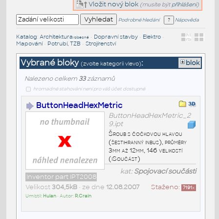
Vložit nový blok
(musíte být
přihlášeni
)
Podrobné hledání
Nápověda
Katalog
:
Architektura
•
Dopravní stavby
•
Elektro
•
/obecné
Mapování
•
Potrubí, TZB
•
Strojírenství
Vybrané bloky
:
blok
(zvolte kategorii vlevo)
Nalezeno celkem
33
záznamů
hromadné stahování není pro váš účet dostupné
ButtonHeadHexMetric
ButtonHeadHexMetric_2
9.ipt
Šroub s čočkovou hlavou
(šestihranný inbus), průměry
3mm až 12mm, 146 velikostí
(iSoučást)
kat:
Spojovací součásti
Inventor part IPT2008
Velikost
304,5kB
• ze dne
12.08.2007
Staženo:
7191
x
Umístil:
Hulan
• Autor:
R.Crain