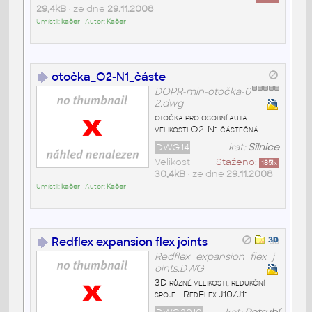
29,4kB
• ze dne
29.11.2008
Umístil:
kačer
• Autor:
Kačer
otočka_O2-N1_částe
DOPR-min-otočka-0
2.dwg
otočka pro osobní auta
velikosti O2-N1 částečná
DWG14
kat:
Silnice
Velikost
Staženo:
1851
x
30,4kB
• ze dne
29.11.2008
Umístil:
kačer
• Autor:
Kačer
Redflex expansion flex joints
Redflex_expansion_flex_j
oints.DWG
3D různé velikosti, redukční
spoje - RedFlex J10/J11