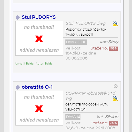
Stul PUDORYS
Stul_PUDORYS.dwg
Půdorysy stolů různých
tvarů a velikostí
DWG2000
kat:
Stoly
Velikost
Staženo:
4595
x
184,6kB
• ze dne
30.08.2006
Umístil:
Balda
• Autor:
Balda
obratiště O-1
DOPR-min-obratiště-01.d
wg
obratiště pro osobní auta
velikosti O1
DWG14
kat:
Silnice
Velikost
Staženo:
4343
x
32,8kB
• ze dne
29.11.2008