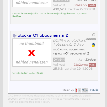
DWG2010
kat:
Potrubí
Velikost
Staženo:
1497
x
430,6kB
• ze dne
27.10.2011
Umístil:
laurencejsmith
• Autor:
laurencejsmith@shaw.ca
• Výrobce:
RedFlex
otočka_O1_obousměrná_2
DOPR-min-otočka-0
1-obousměr-2.dwg
otočka pro osobní auta
velikosti O1 obousměrná 2
DWG14
kat:
Silnice
Velikost
Staženo:
1149
x
25,1kB
• ze dne
29.11.2008
Umístil:
kačer
• Autor:
Kačer
stránky:
1
2
3
4
Další
CAD bloky: knihovny dwg blok rodiny rodina family symboly detaily
součásti prvky stafáž buňka buňky výkres téma kategorie kolekce
knižnica zdarma free block library