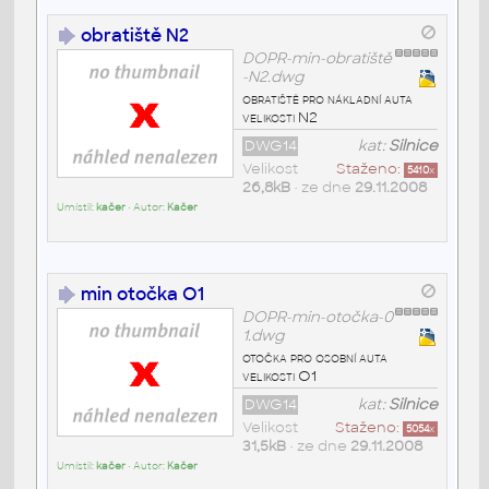
obratiště N2
DOPR-min-obratiště
-N2.dwg
obratiště pro nákladní auta
velikosti N2
DWG14
kat:
Silnice
Velikost
Staženo:
5410
x
26,8kB
• ze dne
29.11.2008
Umístil:
kačer
• Autor:
Kačer
min otočka O1
DOPR-min-otočka-0
1.dwg
otočka pro osobní auta
velikosti O1
DWG14
kat:
Silnice
Velikost
Staženo:
5054
x
31,5kB
• ze dne
29.11.2008
Umístil:
kačer
• Autor:
Kačer