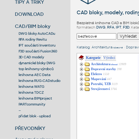
TIPY A TRIKY
CAD bloky, modely, rodiny
DOWNLOAD
Bezplatná knihovna CAD a BIM blok
CAD/BIM bloky
formátech
DWG
,
RFA
,
IPT
,
F3D
. Kat
DWG bloky AutoCADu
RFA rodiny Revitu
IPT součásti Inventoru
Katalog
:
Architektura
•
Dopravn
/obecné
F3D součásti Fusion360
3D CAD modely
Kategorie
Výrobci
dynamické bloky DWG
Architektura
13909
/obecné
top knihovny výrobců
Dopravní stavby
398
Elektro
1550
knihovna AEC Data
Mapování
447
knihovna RUG-CADstudio
Potrubí, TZB
3119
knihovna WATG
Strojírenství
3766
knihovna TDCZ
knihovna BIMproject
PARTcommunity
--
přidat blok - upload
PŘEVODNÍKY