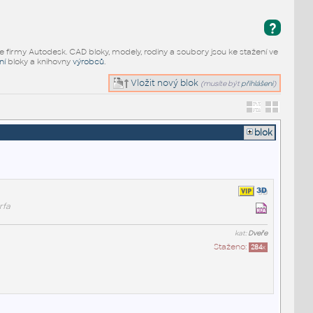
?
e firmy Autodesk. CAD bloky, modely, rodiny a soubory jsou ke stažení ve
ní
bloky a knihovny
výrobců
.
Vložit nový blok
(musíte být
přihlášeni
)
blok
rfa
kat:
Dveře
Staženo:
284
x