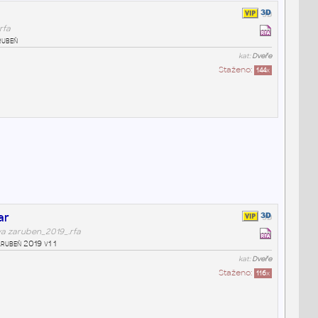
rfa
rubeň
kat:
Dveře
Staženo:
144
x
ar
va zaruben_2019_.rfa
rubeň 2019 v1 1
kat:
Dveře
Staženo:
116
x