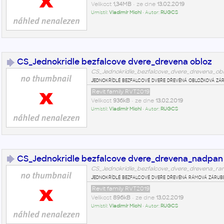
Velikost
1,34MB
• ze dne
13.02.2019
Umístil:
Vladimír Michl
• Autor:
RUGCS
CS_Jednokridle bezfalcove dvere_drevena obloz
CS_Jednokridle_bezfalcove_dvere_drevena_obl.
Jednokřídlé bezfalcové dveře dřevěná obložková zá
Revit family RVT2019
Velikost
936kB
• ze dne
13.02.2019
Umístil:
Vladimír Michl
• Autor:
RUGCS
CS_Jednokridle bezfalcove dvere_drevena_nadpan
CS_Jednokridle_bezfalcove_dvere_drevena_ra
Jednokřídlé bezfalcové dveře dřevěná rámová zárub
Revit family RVT2019
Velikost
896kB
• ze dne
13.02.2019
Umístil:
Vladimír Michl
• Autor:
RUGCS