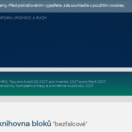
lamy. Před pokračováním vyjadřete, zda souhlasíte s použitím cookies.
 PODPORA | POMOC A RADY
Z+EN)
. Tipy pro
AutoCAD 2027
, pro
Inventor 2027
a pro
Revit 2027
.
řevodníky
.
Kompletní
příkazy
a
proměnné AutoCADu 2027
.
nihovna bloků
"bezfalcové"