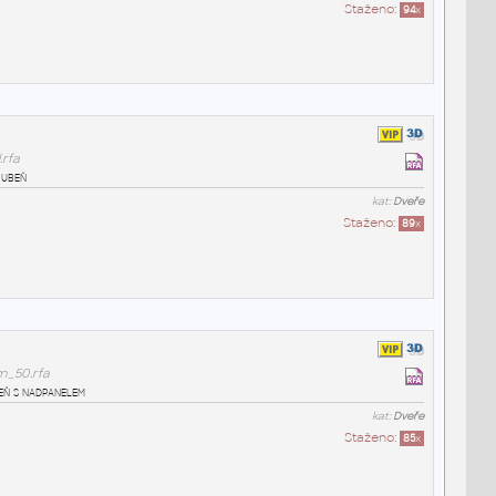
Staženo:
94
x
rfa
rubeň
kat:
Dveře
Staženo:
89
x
m_50.rfa
eň s nadpanelem
kat:
Dveře
Staženo:
85
x