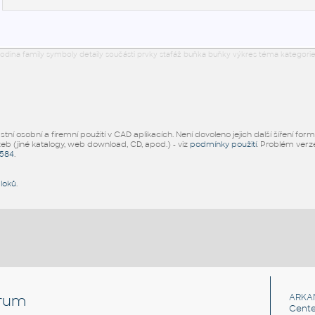
odina family symboly detaily součásti prvky stafáž buňka buňky výkres téma kategorie
ní osobní a firemní použití v CAD aplikacích. Není dovoleno jejich další šíření for
žeb (jiné katalogy, web download, CD, apod.) - viz
podmínky použití
. Problém ver
5584
.
bloků
.
rum
ARKA
Cente