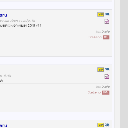
aru
va zaruben s nadp.rfa
ubeň s nadpanelem 2019 v1 1
kat:
Dveře
Staženo:
111
x
m_9.rfa
eň
kat:
Dveře
Staženo:
107
x
aru