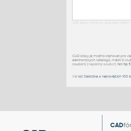
CAD bloky: knihovny dwg blok rodiny r
CAD bloky je možno stahovat pro vlast
elektronických katalogů, médií či slu
souborů (
neplatný soubor
) řeší
tip 
Viz též
Statistika
a
nejnovějších 100 
CAD
fó