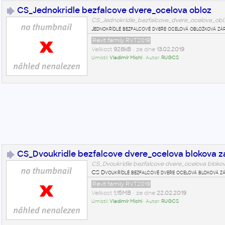
CS_Jednokridle bezfalcove dvere_ocelova obloz
CS_Jednokridle_bezfalcove_dvere_ocelova_obl.
Jednokřídlé bezfalcové dveře ocelová obložková zá
Revit family RVT2019
Velikost
928kB
• ze dne
13.02.2019
Umístil:
Vladimír Michl
• Autor:
RUGCS
CS_Dvoukridle bezfalcove dvere_ocelova blokova z
CS_Dvoukridle bezfalcove dvere_ocelova bloko
CS Dvoukřídlé bezfalcové dveře ocelová bloková zá
Revit family RVT2019
Velikost
1,15MB
• ze dne
22.02.2019
Umístil:
Vladimír Michl
• Autor:
RUGCS