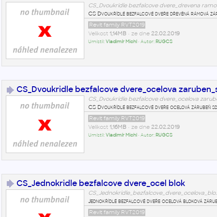
CS_Dvoukridle bezfalcove dvere_drevena ramo
CS Dvoukřídlé bezfalcové dveře dřevěná rámová zár
Revit family RVT2019
Velikost
1,14MB
• ze dne
22.02.2019
Umístil:
Vladimír Michl
• Autor:
RUGCS
CS_Dvoukridle bezfalcove dvere_ocelova zaruben_
CS_Dvoukridle bezfalcove dvere_ocelova zarub
CS Dvoukřídlé bezfalcové dveře ocelová zárubeň sd
Revit family RVT2019
Velikost
1,16MB
• ze dne
22.02.2019
Umístil:
Vladimír Michl
• Autor:
RUGCS
CS_Jednokridle bezfalcove dvere_ocel blok
CS_Jednokridle_bezfalcove_dvere_ocelova_blo.
Jednokřídlé bezfalcové dveře ocelová bloková záru
Revit family RVT2019