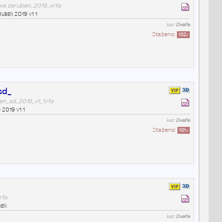
va zaruben_2019_v.rfa
ubeň 2019 v1 1
kat:
Dveře
Staženo:
102
x
sd_
en_sd_2019_v1_1.rfa
 2019 v1 1
kat:
Dveře
Staženo:
101
x
rfa
beň
kat:
Dveře