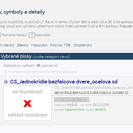
, symboly a detaily
ů
pro AutoCAD, AutoCAD LT, Revit, Inventor, Fusion 360 a další 2D a 3D CAD aplikac
alog slouží pro výměnu užitečných bloků mezi uživateli CAD a BIM aplikací.
Populár
Podrobné hledání
Nápověda
í stavby
•
Elektro
•
Mapování
•
Potrubí, TZB
•
Strojírenství
Vybrané bloky
:
(zvolte kategorii vlevo)
Nalezeno celkem
18
záznamů
hromadné stahování není pro váš účet dostupné
CS_Jednokridle bezfalcove dvere_ocelova sd
CS_Jednokridle_bezfalcove_dvere_ocelova_zar.
Jednokřídlé bezfalcové dveře ocelová zárubeň sd
Revit family RVT2019
Velikost
948kB
• ze dne
13.02.2019
Umístil:
Vladimír Michl
• Autor:
RUGCS