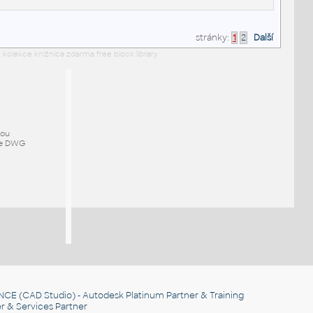
stránky:
1
2
Další
 kolekce knižnica zdarma free block library
mou
ze DWG
NCE
(CAD Studio) - Autodesk Platinum Partner & Training
r & Services Partner