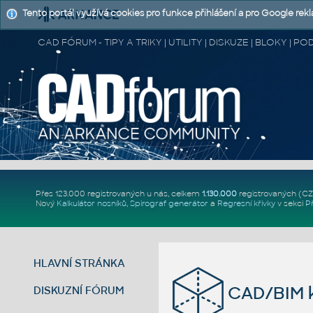
Tento portál využívá cookies pro funkce přihlášení a pro Google rek
CAD FÓRUM - TIPY A TRIKY | UTILITY | DISKUZE | BLOKY |
Přes 123.000 registrovaných u nás, celkem
1.130.000
registrovaných (C
Nový
Kalkulátor nosníků
,
Spirograf generátor
a
Regresní křivky
v sekci
P
HLAVNÍ STRÁNKA
CAD/BIM k
DISKUZNÍ FÓRUM