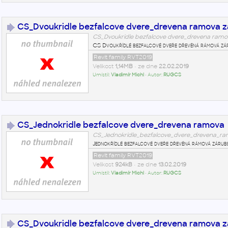
CS_Dvoukridle bezfalcove dvere_drevena ramova z
CS_Dvoukridle bezfalcove dvere_drevena ramo
CS Dvoukřídlé bezfalcové dveře dřevěná rámová zár
Revit family RVT2019
Velikost
1,14MB
• ze dne
22.02.2019
Umístil:
Vladimír Michl
• Autor:
RUGCS
CS_Jednokridle bezfalcove dvere_drevena ramova
CS_Jednokridle_bezfalcove_dvere_drevena_ra
Jednokřídlé bezfalcové dveře dřevěná rámová zárub
Revit family RVT2019
Velikost
924kB
• ze dne
13.02.2019
Umístil:
Vladimír Michl
• Autor:
RUGCS
CS_Dvoukridle bezfalcove dvere_drevena ramova z