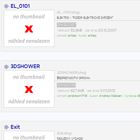
EL_0101
EL_0101.dwg
elektro - "pozor elektrické zařízení"
DWG2007
Velikost
52,9kB
• ze dne
20.12.2007
Umístil:
artap
• Autor:
artap
3DSHOWER
3DSHOWER.dwg
Bezpečnostní sprcha
DWG2010
Velikost
627,4kB
• ze dne
21.11.2012
Umístil:
andrewn7119
• Autor:
Andrew Nielsen
• Výrobce:
B
Exit
Exit.dwg
Nouzový východ