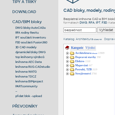
TIPY A TRIKY
CAD bloky, modely, rodiny
DOWNLOAD
Bezplatná knihovna CAD a BIM blok
CAD/BIM bloky
formátech
DWG
,
RFA
,
IPT
,
F3D
. Kat
DWG bloky AutoCADu
RFA rodiny Revitu
IPT součásti Inventoru
Katalog
:
Architektura
•
Dopravn
/obecné
F3D součásti Fusion360
3D CAD modely
Kategorie
Výrobci
dynamické bloky DWG
Architektura
13909
/obecné
top knihovny výrobců
Dopravní stavby
398
Elektro
1550
knihovna AEC Data
Mapování
447
knihovna RUG-CADstudio
Potrubí, TZB
3119
knihovna WATG
Strojírenství
3766
knihovna TDCZ
knihovna BIMproject
PARTcommunity
--
přidat blok - upload
PŘEVODNÍKY