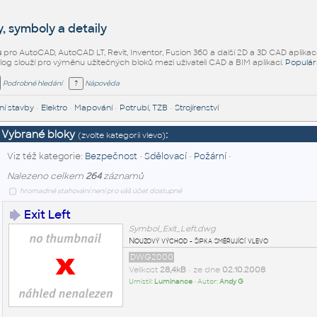
, symboly a detaily
ů
pro AutoCAD, AutoCAD LT, Revit, Inventor, Fusion 360 a další 2D a 3D CAD aplikac
alog slouží pro výměnu užitečných bloků mezi uživateli CAD a BIM aplikací.
Populár
Podrobné hledání
Nápověda
í stavby
•
Elektro
•
Mapování
•
Potrubí, TZB
•
Strojírenství
Vybrané bloky
:
(zvolte kategorii vlevo)
Viz též kategorie:
Bezpečnost
•
Sdělovací
•
Požární
•
Nalezeno celkem
264
záznamů
hromadné stahování není pro váš účet dostupné
Exit Left
Symbol_Exit_Left.dwg
Nouzový východ - šipka směřující vlevo
DWG2000
Velikost
28,4kB
• ze dne
02.10.2008
Umístil:
Luminance
• Autor:
Andy G