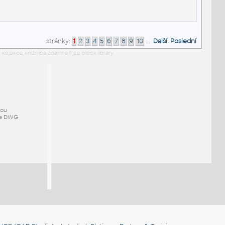
stránky:
1
2
3
4
5
6
7
8
9
10
...
Další
Poslední
 kolekce knižnica zdarma free block library
mou
ze DWG