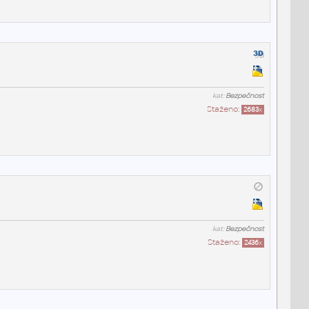
kat:
Bezpečnost
Staženo:
2683
x
kat:
Bezpečnost
Staženo:
2436
x