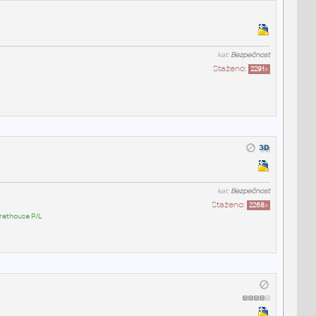
kat:
Bezpečnost
Staženo:
2291
x
kat:
Bezpečnost
Staženo:
2268
x
rethouse P/L