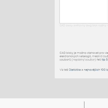
CAD bloky: knihovny dwg blok rodiny r
CAD bloky je možno stahovat pro vlast
elektronických katalogů, médií či slu
souborů (
neplatný soubor
) řeší
tip 
Viz též
Statistika
a
nejnovějších 100 