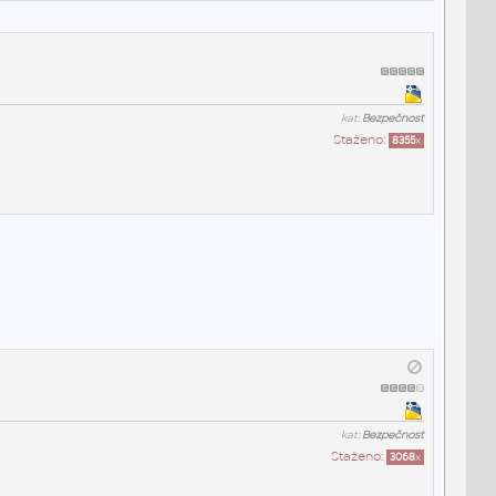
kat:
Bezpečnost
Staženo:
8355
x
kat:
Bezpečnost
Staženo:
3068
x