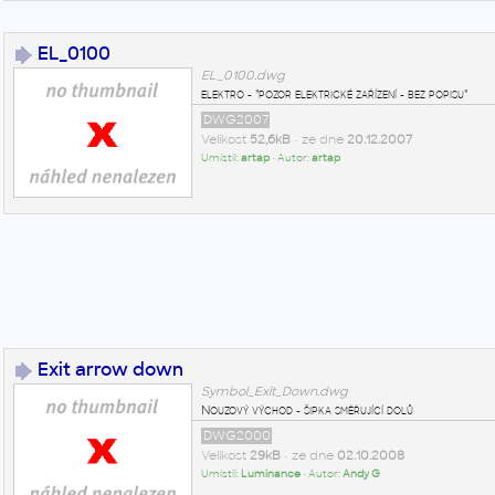
EL_0100
EL_0100.dwg
elektro - "pozor elektrické zařízení - bez popisu"
DWG2007
Velikost
52,6kB
• ze dne
20.12.2007
Umístil:
artap
• Autor:
artap
Exit arrow down
Symbol_Exit_Down.dwg
Nouzový východ - šipka směřující dolů
DWG2000
Velikost
29kB
• ze dne
02.10.2008
Umístil:
Luminance
• Autor:
Andy G