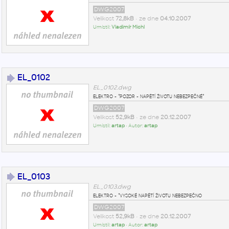
DWG2007
Velikost
72,8kB
• ze dne
04.10.2007
Umístil:
Vladimír Michl
EL_0102
EL_0102.dwg
elektro - "pozor - napětí životu nebezpečné"
DWG2007
Velikost
52,9kB
• ze dne
20.12.2007
Umístil:
artap
• Autor:
artap
EL_0103
EL_0103.dwg
elektro - "vysoké napětí životu nebezpečno
DWG2007
Velikost
52,9kB
• ze dne
20.12.2007
Umístil:
artap
• Autor:
artap