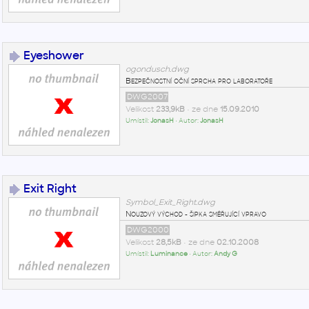
Eyeshower
ogondusch.dwg
Bezpečnostní oční sprcha pro laboratoře
DWG2007
Velikost
233,9kB
• ze dne
15.09.2010
Umístil:
JonasH
• Autor:
JonasH
Exit Right
Symbol_Exit_Right.dwg
Nouzový východ - šipka směřující vpravo
DWG2000
Velikost
28,5kB
• ze dne
02.10.2008
Umístil:
Luminance
• Autor:
Andy G