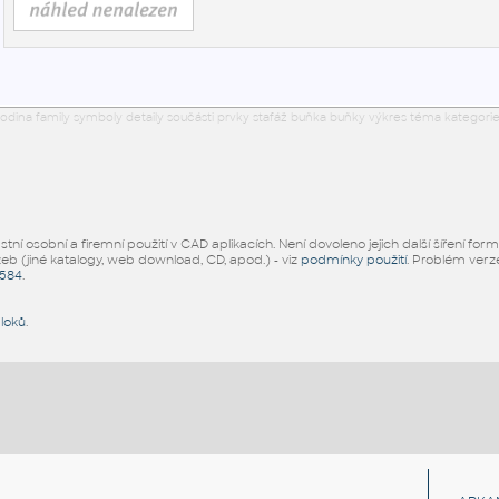
odina family symboly detaily součásti prvky stafáž buňka buňky výkres téma kategorie
ní osobní a firemní použití v CAD aplikacích. Není dovoleno jejich další šíření for
žeb (jiné katalogy, web download, CD, apod.) - viz
podmínky použití
. Problém ver
5584
.
bloků
.