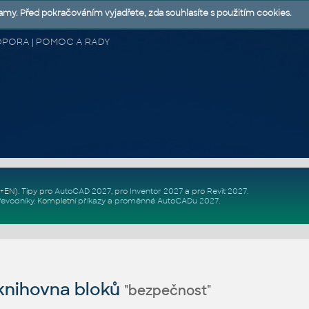
lamy. Před pokračováním vyjadřete, zda souhlasíte s použitím cookies.
 PODPORA | POMOC A RADY
Z+EN)
. Tipy pro
AutoCAD 2027
, pro
Inventor 2027
a pro
Revit 2027
.
řevodníky
.
Kompletní
příkazy
a
proměnné AutoCADu 2027
.
nihovna bloků
"bezpečnost"