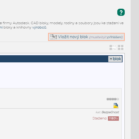
?
e firmy Autodesk. CAD bloky, modely, rodiny a soubory jsou ke stažení ve
ní
bloky a knihovny
výrobců
.
Vložit nový blok
(musíte být
přihlášeni
)
blok
kat:
Bezpečnost
Staženo:
11801
x