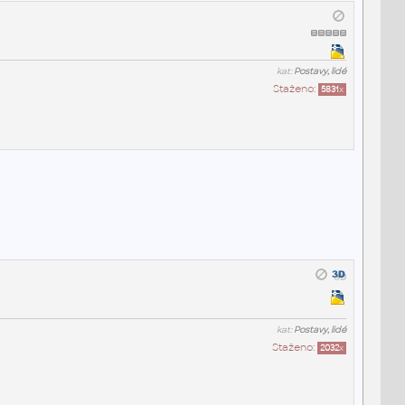
kat:
Postavy, lidé
Staženo:
5831
x
kat:
Postavy, lidé
Staženo:
2032
x