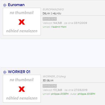
Euroman
EUROMAN.DWG
Dělník s helmou
DWG2010
Velikost
144,1kB
• ze dne
03.11.2009
Umístil:
Vladimír Michl
WORKER 01
WORKER_01.dwg
3D dělník
DWG2010
Velikost
172,3kB
• ze dne
27.03.2013
Umístil:
philippe JOSEPH
• Autor:
philippe JOSEPH