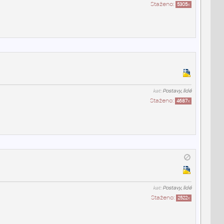
Staženo:
5305
x
kat:
Postavy, lidé
Staženo:
4687
x
kat:
Postavy, lidé
Staženo:
2522
x