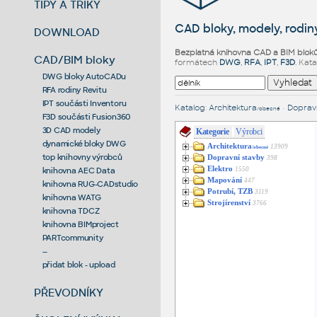
TIPY A TRIKY
CAD bloky, modely, rodiny
DOWNLOAD
Bezplatná knihovna CAD a BIM blok
CAD/BIM bloky
formátech
DWG
,
RFA
,
IPT
,
F3D
. Kat
DWG bloky AutoCADu
RFA rodiny Revitu
IPT součásti Inventoru
Katalog
:
Architektura
•
Dopravn
/obecné
F3D součásti Fusion360
3D CAD modely
Kategorie
Výrobci
dynamické bloky DWG
Architektura
13909
/obecné
top knihovny výrobců
Dopravní stavby
398
Elektro
1550
knihovna AEC Data
Mapování
447
knihovna RUG-CADstudio
Potrubí, TZB
3119
knihovna WATG
Strojírenství
3766
knihovna TDCZ
knihovna BIMproject
PARTcommunity
--
přidat blok - upload
PŘEVODNÍKY