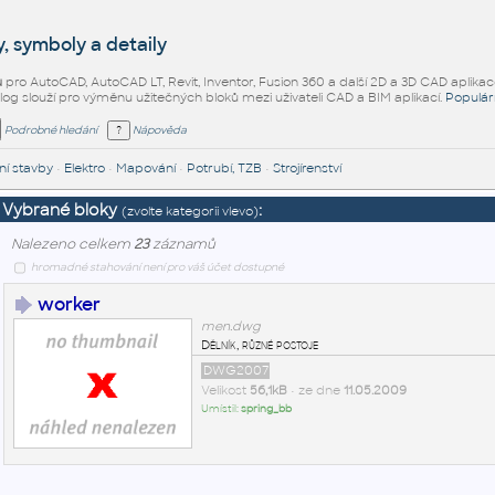
, symboly a detaily
ů
pro AutoCAD, AutoCAD LT, Revit, Inventor, Fusion 360 a další 2D a 3D CAD aplikac
alog slouží pro výměnu užitečných bloků mezi uživateli CAD a BIM aplikací.
Populár
Podrobné hledání
Nápověda
í stavby
•
Elektro
•
Mapování
•
Potrubí, TZB
•
Strojírenství
Vybrané bloky
:
(zvolte kategorii vlevo)
Nalezeno celkem
23
záznamů
hromadné stahování není pro váš účet dostupné
worker
men.dwg
Dělník, různé postoje
DWG2007
Velikost
56,1kB
• ze dne
11.05.2009
Umístil:
spring_bb