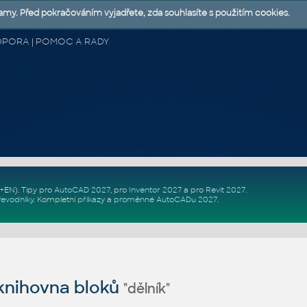
lamy. Před pokračováním vyjadřete, zda souhlasíte s použitím cookies.
 PODPORA | POMOC A RADY
Z+EN)
. Tipy pro
AutoCAD 2027
, pro
Inventor 2027
a pro
Revit 2027
.
řevodníky
.
Kompletní
příkazy
a
proměnné AutoCADu 2027
.
nihovna bloků
"dělník"