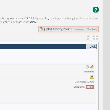
?
e firmy Autodesk. CAD bloky, modely, rodiny a soubory jsou ke stažení ve
ní
bloky a knihovny
výrobců
.
Vložit nový blok
(musíte být
přihlášeni
)
blok
kat:
Postavy, lidé
Staženo:
6596
x