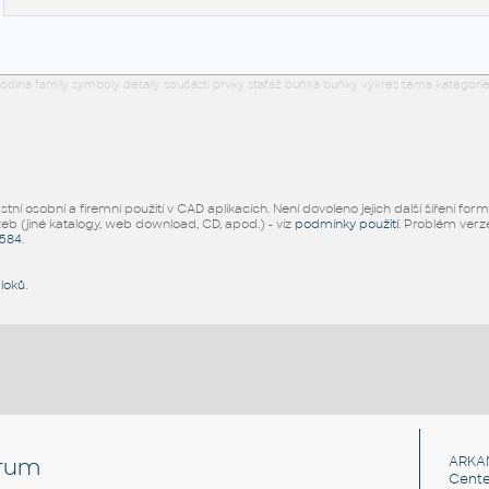
odina family symboly detaily součásti prvky stafáž buňka buňky výkres téma kategorie
ní osobní a firemní použití v CAD aplikacích. Není dovoleno jejich další šíření for
žeb (jiné katalogy, web download, CD, apod.) - viz
podmínky použití
. Problém ver
5584
.
bloků
.
rum
ARKA
Cente