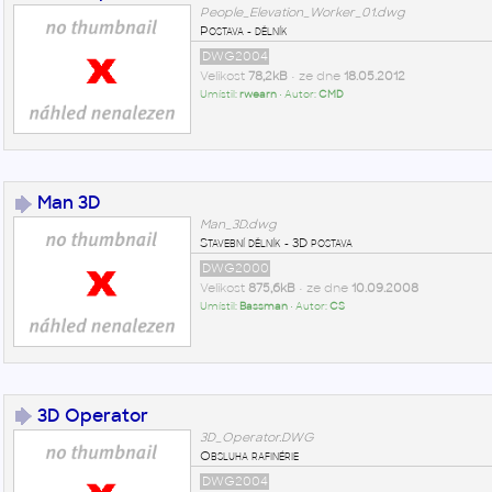
People_Elevation_Worker_01.dwg
Postava - dělník
DWG2004
Velikost
78,2kB
• ze dne
18.05.2012
Umístil:
rwearn
• Autor:
CMD
Man 3D
Man_3D.dwg
Stavební dělník - 3D postava
DWG2000
Velikost
875,6kB
• ze dne
10.09.2008
Umístil:
Bassman
• Autor:
CS
3D Operator
3D_Operator.DWG
Obsluha rafinérie
DWG2004