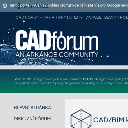
Tento portál využívá cookies pro funkce přihlášení a pro Google rek
CAD FÓRUM - TIPY A TRIKY | UTILITY | DISKUZE | BLOKY |
Přes 123.000 registrovaných u nás, celkem
1.130.000
registrovaných (C
Nový
Kalkulátor nosníků
,
Spirograf generátor
a
Regresní křivky
v sekci
P
HLAVNÍ STRÁNKA
CAD/BIM k
DISKUZNÍ FÓRUM