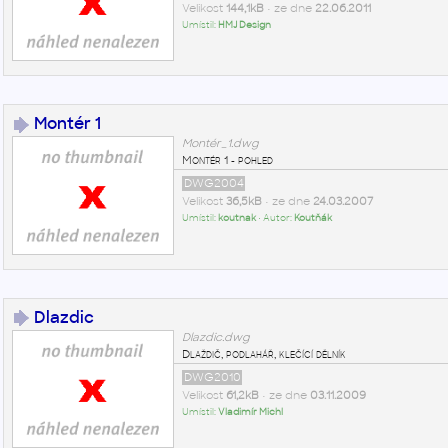
Velikost
144,1kB
• ze dne
22.06.2011
Umístil:
HMJ Design
Montér 1
Montér_1.dwg
Montér 1 - pohled
DWG2004
Velikost
36,5kB
• ze dne
24.03.2007
Umístil:
koutnak
• Autor:
Koutňák
Dlazdic
Dlazdic.dwg
Dlaždič, podlahář, klečící dělník
DWG2010
Velikost
61,2kB
• ze dne
03.11.2009
Umístil:
Vladimír Michl