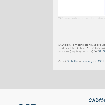
CAD bloky: knihovny dwg blok rodiny r
CAD bloky je možno stahovat pro vlast
elektronických katalogů, médií či slu
souborů (
neplatný soubor
) řeší
tip 
Viz též
Statistika
a
nejnovějších 100 
CAD
fó