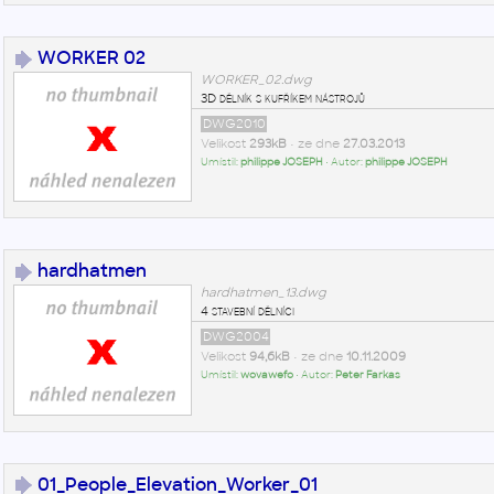
WORKER 02
WORKER_02.dwg
3D dělník s kufříkem nástrojů
DWG2010
Velikost
293kB
• ze dne
27.03.2013
Umístil:
philippe JOSEPH
• Autor:
philippe JOSEPH
hardhatmen
hardhatmen_13.dwg
4 stavební dělníci
DWG2004
Velikost
94,6kB
• ze dne
10.11.2009
Umístil:
wovawefo
• Autor:
Peter Farkas
01_People_Elevation_Worker_01