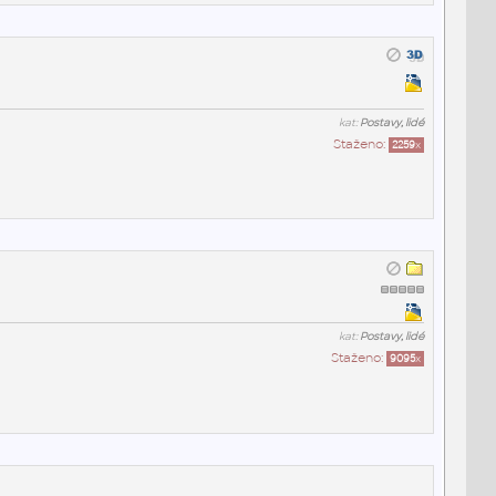
kat:
Postavy, lidé
Staženo:
2259
x
kat:
Postavy, lidé
Staženo:
9095
x