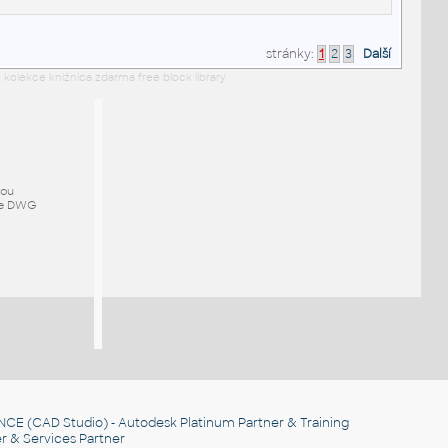
stránky:
1
2
3
Další
 kolekce knižnica zdarma free block library
mou
ze DWG
NCE
(CAD Studio) - Autodesk Platinum Partner & Training
r & Services Partner