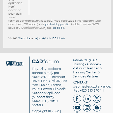
aplikacích.
Není
dovoleno
jejich další
šíření
formou elektronických katalogů, médií či služeb (jiné katalogy, web
download, CD, apod.) - viz
podmínky použití
. Problém verze DWG
souborů (
neplatný soubor
) řeší
tip 5584
.
Viz též
Statistika
a
nejnovějších 100 bloků
.
CAD
fórum
ARKANCE
(CAD
Studio) - Autodesk
Platinum Partner &
Tipy, triky, podpora,
Training Center &
pomoc a rady pro
Services Partner
AutoCAD, LT, Inventor,
Revit, Map, Civil 3D, 3ds
KONTAKT:
Max, Fusion, Forma,
webmaster.cz@arkance.w
Vault, PowerMill a další
| tel. +420 910 970 111
Autodesk aplikace
(support firmy
ARKANCE). Viz
O
portálu
.
Copyright © 2026 |