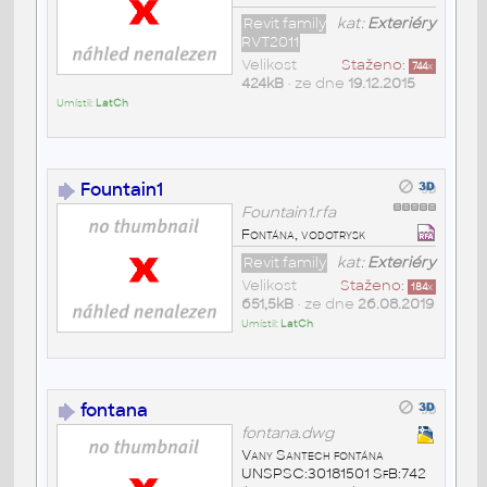
Revit family
kat:
Exteriéry
RVT2011
Velikost
Staženo:
744
x
424kB
• ze dne
19.12.2015
Umístil:
LatCh
Fountain1
Fountain1.rfa
Fontána, vodotrysk
Revit family
kat:
Exteriéry
Velikost
Staženo:
184
x
651,5kB
• ze dne
26.08.2019
Umístil:
LatCh
fontana
fontana.dwg
Vany Santech fontána
UNSPSC:30181501 SfB:742