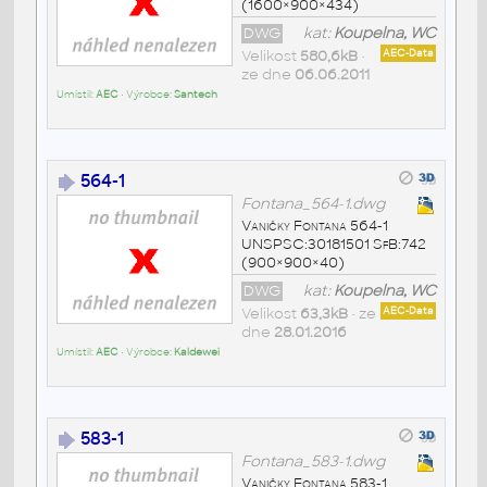
(1600×900×434)
DWG
kat:
Koupelna, WC
Velikost
580,6kB
•
AEC-Data
ze dne
06.06.2011
Umístil:
AEC
• Výrobce:
Santech
564-1
Fontana_564-1.dwg
Vaničky Fontana 564-1
UNSPSC:30181501 SfB:742
(900×900×40)
DWG
kat:
Koupelna, WC
Velikost
63,3kB
• ze
AEC-Data
dne
28.01.2016
Umístil:
AEC
• Výrobce:
Kaldewei
583-1
Fontana_583-1.dwg
Vaničky Fontana 583-1