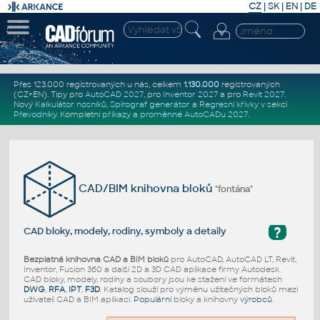
CZ
|
SK
|
EN
|
DE
Přes 123.000 registrovaných u nás, celkem
1.130.000
registrovaných
(CZ+EN)
. Tipy pro
AutoCAD 2027
, pro
Inventor 2027
a pro
Revit 2027
.
Nový
Kalkulátor nosníků
,
Spirograf generátor
a
Regresní křivky
v sekci
Převodníky
.
Kompletní
příkazy
a
proměnné AutoCADu 2027
.
CAD/BIM knihovna bloků
"fontána"
?
CAD bloky, modely, rodiny, symboly a detaily
Bezplatná knihovna CAD a BIM bloků
pro AutoCAD, AutoCAD LT, Revit,
Inventor, Fusion 360 a další 2D a 3D CAD aplikace firmy Autodesk.
CAD bloky, modely, rodiny a soubory jsou ke stažení ve formátech
DWG
,
RFA
,
IPT
,
F3D
. Katalog slouží pro výměnu užitečných bloků mezi
uživateli CAD a BIM aplikací.
Populární
bloky a knihovny
výrobců
.