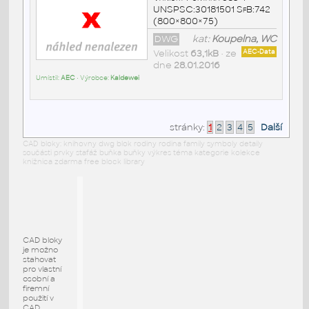
UNSPSC:30181501 SfB:742
(800×800×75)
DWG
kat:
Koupelna, WC
Velikost
63,1kB
• ze
AEC-Data
dne
28.01.2016
Umístil:
AEC
• Výrobce:
Kaldewei
stránky:
1
2
3
4
5
Další
CAD bloky: knihovny dwg blok rodiny rodina family symboly detaily
součásti prvky stafáž buňka buňky výkres téma kategorie kolekce
knižnica zdarma free block library
CAD bloky
je možno
stahovat
pro vlastní
osobní a
firemní
použití v
CAD