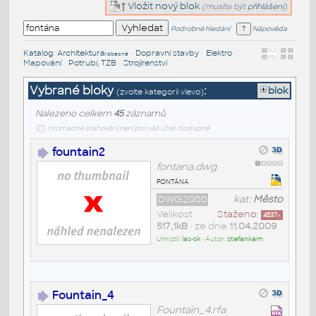
Vložit nový blok
(musíte být
přihlášeni
)
Podrobné hledání
Nápověda
Katalog
:
Architektura
•
Dopravní stavby
•
Elektro
•
/obecné
Mapování
•
Potrubí, TZB
•
Strojírenství
Vybrané bloky
:
blok
(zvolte kategorii vlevo)
Nalezeno celkem
45
záznamů
hromadné stahování není pro váš účet dostupné
fountain2
fontana.dwg
fontána
DWG2000
kat:
Město
Velikost
Staženo:
4537
x
517,1kB
• ze dne
11.04.2009
Umístil:
ias-sk
• Autor:
stefankam
Fountain_4
Fountain_4.rfa