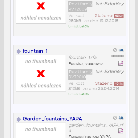
Revit family
kat:
Exteriéry
RVT2009
Velikost
Staženo:
1530
x
280kB
• ze dne
19.12.2015
Umístil:
LatCh
fountain_1
fountain_1.rfa
Fontána, vodotrysk
Revit family
kat:
Exteriéry
RVT2010
Velikost
Staženo:
1014
x
312kB
• ze dne
25.04.2014
Umístil:
LatCh
Garden_fountains_YAPA
garden_fountains_YAPA.rf
a
Zahradní fontána YAPA