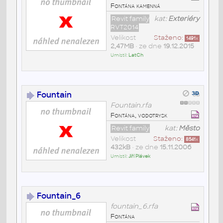
Fontána kamenná
Revit family
kat:
Exteriéry
RVT2014
Velikost
Staženo:
1491
x
2,47MB
• ze dne
19.12.2015
Umístil:
LatCh
Fountain
Fountain.rfa
Fontána, vodotrysk
Revit family
kat:
Město
Velikost
Staženo:
8541
x
432kB
• ze dne
15.11.2006
Umístil:
Jiří Plávek
Fountain_6
fountain_6.rfa
Fontána