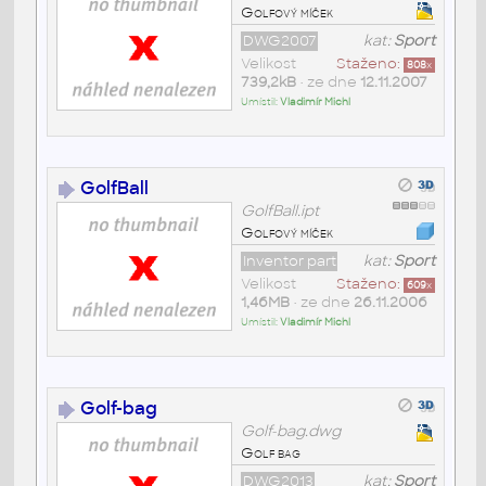
Golfový míček
DWG2007
kat:
Sport
Velikost
Staženo:
808
x
739,2kB
• ze dne
12.11.2007
Umístil:
Vladimír Michl
GolfBall
GolfBall.ipt
Golfový míček
Inventor part
kat:
Sport
Velikost
Staženo:
609
x
1,46MB
• ze dne
26.11.2006
Umístil:
Vladimír Michl
Golf-bag
Golf-bag.dwg
Golf bag
DWG2013
kat:
Sport