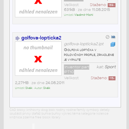
Velikost
Staženo:
169
x
631kB
• ze dne
11.08.2015
Umístil:
Vladimír Michl
golfova-lopticka2
golfova-lopticka2.ipt
Golfová loptička v
polovičnom profile, zrkadlenie
je vypnuté
Inventor part
kat:
Sport
IPT10
Velikost
Staženo:
115
x
2,27MB
• ze dne
24.08.2011
Umístil:
Sivák
• Autor:
Sivák
CAD bloky: knihovny dwg blok rodiny rodina family symboly detaily
součásti prvky stafáž buňka buňky výkres téma kategorie kolekce
knižnica zdarma free block library