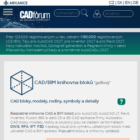
CZ
|
SK
|
EN
|
DE
Přes 123.000 registrovaných u nás, celkem
1.130.000
registrovaných
(CZ+EN)
. Tipy pro
AutoCAD 2027
, pro
Inventor 2027
a pro
Revit 2027
.
Nový
Kalkulátor nosníků
,
Spirograf generátor
a
Regresní křivky
v sekci
Převodníky
.
Kompletní
příkazy
a
proměnné AutoCADu 2027
.
CAD/BIM knihovna bloků
"golfový"
?
CAD bloky, modely, rodiny, symboly a detaily
Bezplatná knihovna CAD a BIM bloků
pro AutoCAD, AutoCAD LT, Revit,
Inventor, Fusion 360 a další 2D a 3D CAD aplikace firmy Autodesk.
CAD bloky, modely, rodiny a soubory jsou ke stažení ve formátech
DWG
,
RFA
,
IPT
,
F3D
. Katalog slouží pro výměnu užitečných bloků mezi
uživateli CAD a BIM aplikací.
Populární
bloky a knihovny
výrobců
.