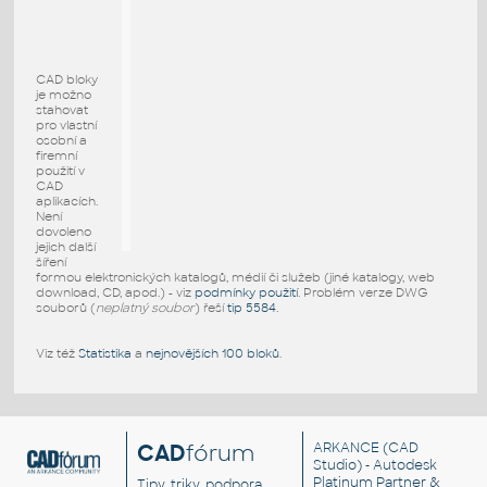
CAD bloky
je možno
stahovat
pro vlastní
osobní a
firemní
použití v
CAD
aplikacích.
Není
dovoleno
jejich další
šíření
formou elektronických katalogů, médií či služeb (jiné katalogy, web
download, CD, apod.) - viz
podmínky použití
. Problém verze DWG
souborů (
neplatný soubor
) řeší
tip 5584
.
Viz též
Statistika
a
nejnovějších 100 bloků
.
CAD
fórum
ARKANCE
(CAD
Studio) - Autodesk
Platinum Partner &
Tipy, triky, podpora,