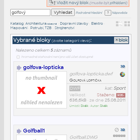
Vložit nový blok
(musíte být
přihlášeni
)
Podrobné hledání
Nápověda
Katalog
:
Architektura
•
Dopravní stavby
•
Elektro
•
/obecné
Mapování
•
Potrubí, TZB
•
Strojírenství
Vybrané bloky
:
blok
(zvolte kategorii vlevo)
Nalezeno celkem
5
záznamů
hromadné stahování není pro váš účet dostupné
golfova-lopticka
golfova-lopticka.dwf
Golfová loptička
DWF
kat:
Sport
Velikost
Staženo:
906
x
636,6kB
• ze dne
25.08.2011
Umístil:
Sivák
• Autor:
Sivák
Golfball1
Golfball.DWG