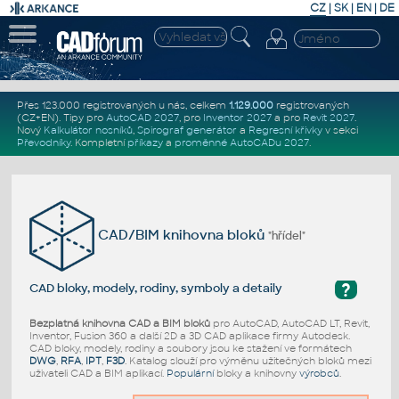
CZ
|
SK
|
EN
|
DE
Přes 123.000 registrovaných u nás, celkem
1.129.000
registrovaných
(CZ+EN)
. Tipy pro
AutoCAD 2027
, pro
Inventor 2027
a pro
Revit 2027
.
Nový
Kalkulátor nosníků
,
Spirograf generátor
a
Regresní křivky
v sekci
Převodníky
.
Kompletní
příkazy
a
proměnné AutoCADu 2027
.
CAD/BIM knihovna bloků
"hřídel"
?
CAD bloky, modely, rodiny, symboly a detaily
Bezplatná knihovna CAD a BIM bloků
pro AutoCAD, AutoCAD LT, Revit,
Inventor, Fusion 360 a další 2D a 3D CAD aplikace firmy Autodesk.
CAD bloky, modely, rodiny a soubory jsou ke stažení ve formátech
DWG
,
RFA
,
IPT
,
F3D
. Katalog slouží pro výměnu užitečných bloků mezi
uživateli CAD a BIM aplikací.
Populární
bloky a knihovny
výrobců
.