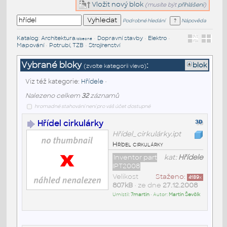
Vložit nový blok
(musíte být
přihlášeni
)
Podrobné hledání
Nápověda
Katalog
:
Architektura
•
Dopravní stavby
•
Elektro
•
/obecné
Mapování
•
Potrubí, TZB
•
Strojírenství
Vybrané bloky
:
blok
(zvolte kategorii vlevo)
Viz též kategorie:
Hřídele
•
Nalezeno celkem
32
záznamů
hromadné stahování není pro váš účet dostupné
Hřídel cirkulárky
Hřídel_cirkulárky.ipt
Hřídel cirkulárky
Inventor part
kat:
Hřídele
IPT2008
Velikost
Staženo:
4189
x
807kB
• ze dne
27.12.2008
Umístil:
7martin
• Autor:
Martin Ševčík