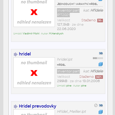
Jednoduchý variantní hřídel
Inventor part
kat:
Hřídele
IPT2021
Velikost
Staženo:
56
x
127,5kB
• ze dne
22.06.2020
Umístil:
Vladimír Michl
• Autor:
M.Hendrych
hridel
hridel.ipt
hřídel
Inventor part
kat:
Hřídele
Velikost
Staženo:
3421
x
299kB
• ze dne
13.01.2008
Umístil:
pine
• Autor:
pine
Hridel prevodovky
Hřídel_Meiller.ipt