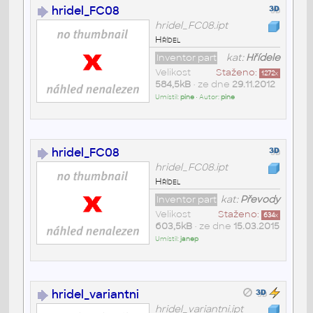
hridel_FC08
hridel_FC08.ipt
Hřídel
Inventor part
kat:
Hřídele
Velikost
Staženo:
1272
x
584,5kB
• ze dne
29.11.2012
Umístil:
pine
• Autor:
pine
hridel_FC08
hridel_FC08.ipt
Hřídel
Inventor part
kat:
Převody
Velikost
Staženo:
634
x
603,5kB
• ze dne
15.03.2015
Umístil:
janep
hridel_variantni
hridel_variantni.ipt