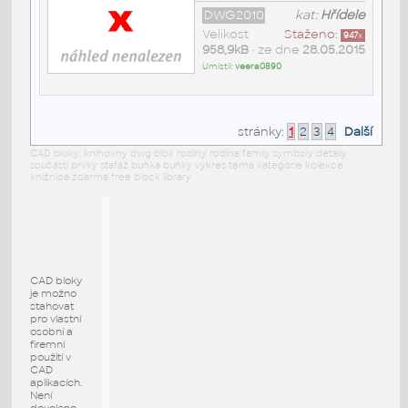
DWG2010
kat:
Hřídele
Velikost
Staženo:
947
x
958,9kB
• ze dne
28.05.2015
Umístil:
veera0890
stránky:
1
2
3
4
Další
CAD bloky: knihovny dwg blok rodiny rodina family symboly detaily
součásti prvky stafáž buňka buňky výkres téma kategorie kolekce
knižnica zdarma free block library
CAD bloky
je možno
stahovat
pro vlastní
osobní a
firemní
použití v
CAD
aplikacích.
Není