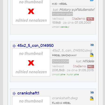
hve - hřídel
kat:
Motory a příslušenství
Inventor part
Velikost
Staženo:
1976
x
159kB
• ze dne
07.05.2007
Umístil:
cenda.v
45x2_5_csn_014950
45x2_5_csn_014950.dwg
Hřídel drážkovaný
DWG2004
kat:
Hřídele
Velikost
Staženo:
962
x
206,8kB
• ze dne
31.05.2015
Umístil:
pine
• Autor:
pine
crankshaft1
crankshaft.dwg
Kliková hřídel