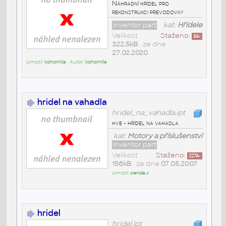
Náhradní hřídel pro
rekonstrukci převodovky
Inventor part
kat:
Hřídele
Velikost
Staženo:
34
x
322,5kB
• ze dne
27.02.2020
Umístil:
kohomila
• Autor:
kohomila
hridel na vahadla
hridel_na_vahadla.ipt
hve - hřídel na vahadla
kat:
Motory a příslušenství
Inventor part
Velikost
Staženo:
2274
x
156kB
• ze dne
07.05.2007
Umístil:
cenda.v
hridel
hridel.ipt