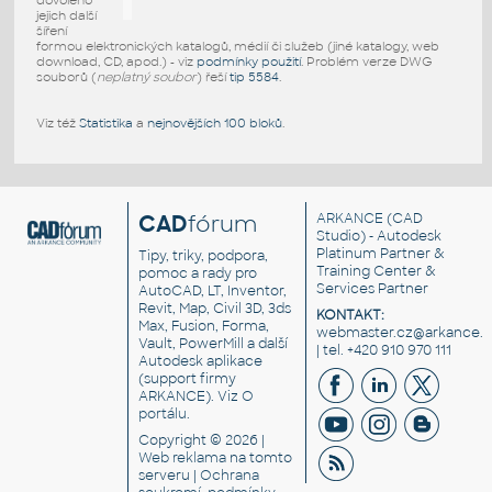
dovoleno
jejich další
šíření
formou elektronických katalogů, médií či služeb (jiné katalogy, web
download, CD, apod.) - viz
podmínky použití
. Problém verze DWG
souborů (
neplatný soubor
) řeší
tip 5584
.
Viz též
Statistika
a
nejnovějších 100 bloků
.
CAD
fórum
ARKANCE
(CAD
Studio) - Autodesk
Platinum Partner &
Tipy, triky, podpora,
Training Center &
pomoc a rady pro
Services Partner
AutoCAD, LT, Inventor,
Revit, Map, Civil 3D, 3ds
KONTAKT:
Max, Fusion, Forma,
webmaster.cz@arkance.w
Vault, PowerMill a další
| tel. +420 910 970 111
Autodesk aplikace
(support firmy
ARKANCE). Viz
O
portálu
.
Copyright © 2026 |
Web reklama
na tomto
serveru |
Ochrana