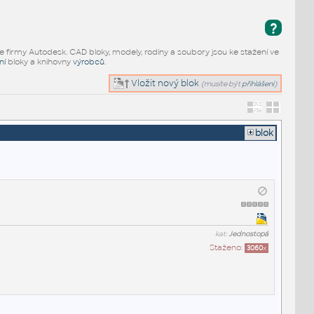
?
e firmy Autodesk. CAD bloky, modely, rodiny a soubory jsou ke stažení ve
ní
bloky a knihovny
výrobců
.
Vložit nový blok
(musíte být
přihlášeni
)
blok
kat:
Jednostopá
Staženo:
3060
x