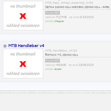
MTB_Rear_Wheel_Assembly_0.f3d
Sestava zadního kola horského jízdního kola - ráfek, 
Fusion360
Velikost
17,27MB
• ze dne
12.03.2023
Umístil:
JWagner
MTB Handlebar v4
MTB_Handlebar_v4.f3d
Řidítková tyč jízdního kola
Fusion360
Velikost
143,4kB
• ze dne
23.08.2023
Umístil:
Jasper
odina family symboly detaily součásti prvky stafáž buňka buňky výkres téma kategorie