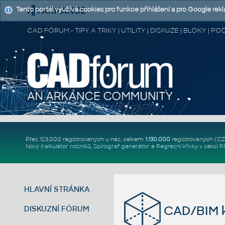
Tento portál využívá cookies pro funkce přihlášení a pro Google rek
CAD FÓRUM - TIPY A TRIKY | UTILITY | DISKUZE | BLOKY |
Přes 123.000 registrovaných u nás, celkem
1.130.000
registrovaných (C
Nový
Kalkulátor nosníků
,
Spirograf generátor
a
Regresní křivky
v sekci
P
HLAVNÍ STRÁNKA
CAD/BIM k
DISKUZNÍ FÓRUM