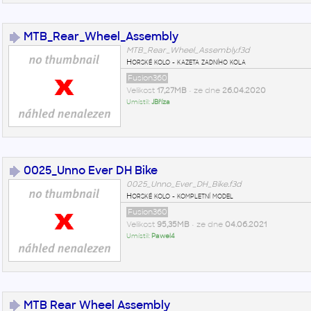
MTB_Rear_Wheel_Assembly
MTB_Rear_Wheel_Assembly.f3d
Horské kolo - kazeta zadního kola
Fusion360
Velikost
17,27MB
• ze dne
26.04.2020
Umístil:
JBříza
0025_Unno Ever DH Bike
0025_Unno_Ever_DH_Bike.f3d
Horské kolo - kompletní model
Fusion360
Velikost
95,35MB
• ze dne
04.06.2021
Umístil:
Pawel4
MTB Rear Wheel Assembly