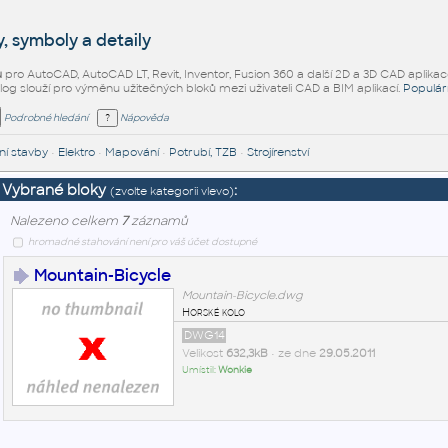
, symboly a detaily
ů
pro AutoCAD, AutoCAD LT, Revit, Inventor, Fusion 360 a další 2D a 3D CAD aplikac
alog slouží pro výměnu užitečných bloků mezi uživateli CAD a BIM aplikací.
Populár
Podrobné hledání
Nápověda
í stavby
•
Elektro
•
Mapování
•
Potrubí, TZB
•
Strojírenství
Vybrané bloky
:
(zvolte kategorii vlevo)
Nalezeno celkem
7
záznamů
hromadné stahování není pro váš účet dostupné
Mountain-Bicycle
Mountain-Bicycle.dwg
Horské kolo
DWG14
Velikost
632,3kB
• ze dne
29.05.2011
Umístil:
Wonkie