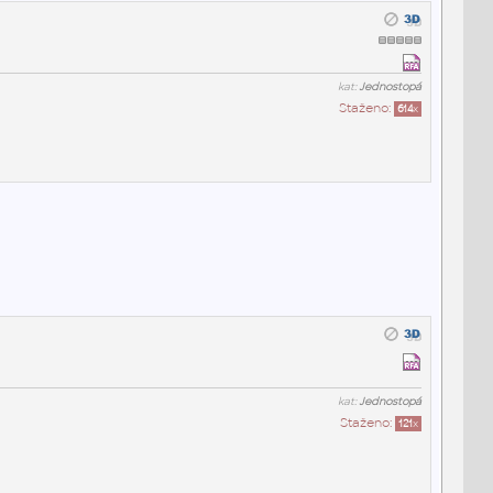
kat:
Jednostopá
Staženo:
614
x
kat:
Jednostopá
Staženo:
121
x