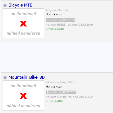
Bicycle MTB
Bicycle_MTB.rfa
Horské kolo
Revit family RVT2011
Velikost
636kB
• ze dne
08.10.2019
Umístil:
LukasG
Mountain_Bike_3D
Mountain_Bike_3D.rfa
Horské kolo
Revit family RVT2022
Velikost
1,21MB
• ze dne
01.04.2024
Umístil:
LatCh