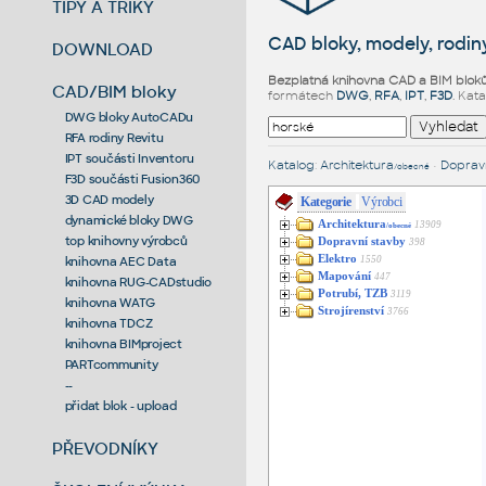
TIPY A TRIKY
CAD bloky, modely, rodiny
DOWNLOAD
Bezplatná knihovna CAD a BIM blok
CAD/BIM bloky
formátech
DWG
,
RFA
,
IPT
,
F3D
. Kat
DWG bloky AutoCADu
RFA rodiny Revitu
IPT součásti Inventoru
Katalog
:
Architektura
•
Dopravn
/obecné
F3D součásti Fusion360
3D CAD modely
Kategorie
Výrobci
dynamické bloky DWG
Architektura
13909
/obecné
top knihovny výrobců
Dopravní stavby
398
Elektro
1550
knihovna AEC Data
Mapování
447
knihovna RUG-CADstudio
Potrubí, TZB
3119
knihovna WATG
Strojírenství
3766
knihovna TDCZ
knihovna BIMproject
PARTcommunity
--
přidat blok - upload
PŘEVODNÍKY