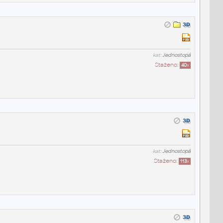
kat:
Jednostopá
Staženo:
40
x
kat:
Jednostopá
Staženo:
113
x