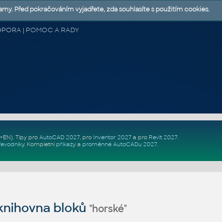
lamy. Před pokračováním vyjadřete, zda souhlasíte s použitím cookies.
 PODPORA | POMOC A RADY
Z+EN)
. Tipy pro
AutoCAD 2027
, pro
Inventor 2027
a pro
Revit 2027
.
řevodníky
.
Kompletní
příkazy
a
proměnné AutoCADu 2027
.
nihovna bloků
"horské"