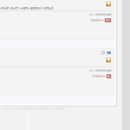
výplet, plášť, kazeta, brzdový kotouč
kat:
Jednostopá
Staženo:
30
x
kat:
Jednostopá
Staženo:
4
x
 kolekce knižnica zdarma free block library