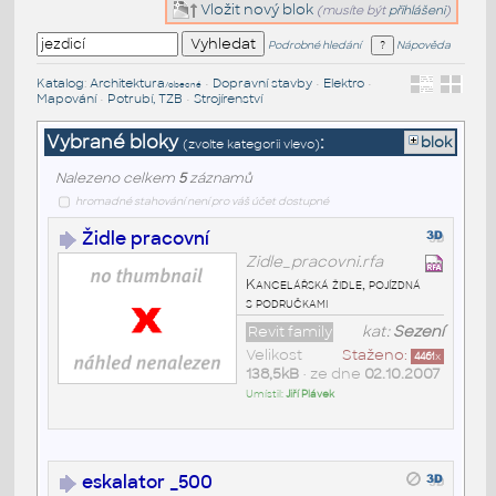
Vložit nový blok
(musíte být
přihlášeni
)
Podrobné hledání
Nápověda
Katalog
:
Architektura
•
Dopravní stavby
•
Elektro
•
/obecné
Mapování
•
Potrubí, TZB
•
Strojírenství
Vybrané bloky
:
blok
(zvolte kategorii vlevo)
Nalezeno celkem
5
záznamů
hromadné stahování není pro váš účet dostupné
Židle pracovní
Zidle_pracovni.rfa
Kancelářská židle, pojízdná
s područkami
Revit family
kat:
Sezení
Velikost
Staženo:
4461
x
138,5kB
• ze dne
02.10.2007
Umístil:
Jiří Plávek
eskalator _500