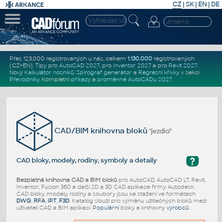
CZ
|
SK
|
EN
|
DE
Přes 123.000 registrovaných u nás, celkem
1.130.000
registrovaných
(CZ+EN)
. Tipy pro
AutoCAD 2027
, pro
Inventor 2027
a pro
Revit 2027
.
Nový
Kalkulátor nosníků
,
Spirograf generátor
a
Regresní křivky
v sekci
Převodníky
.
Kompletní
příkazy
a
proměnné AutoCADu 2027
.
CAD/BIM knihovna bloků
"jezdicí"
?
CAD bloky, modely, rodiny, symboly a detaily
Bezplatná knihovna CAD a BIM bloků
pro AutoCAD, AutoCAD LT, Revit,
Inventor, Fusion 360 a další 2D a 3D CAD aplikace firmy Autodesk.
CAD bloky, modely, rodiny a soubory jsou ke stažení ve formátech
DWG
,
RFA
,
IPT
,
F3D
. Katalog slouží pro výměnu užitečných bloků mezi
uživateli CAD a BIM aplikací.
Populární
bloky a knihovny
výrobců
.