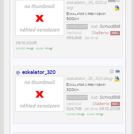
eskalator_35_500.d
wg
Eskalator s prevysenim
500cm
DWG2007
kat:
Schodiště
Velikost
Staženo:
2852
x
359,9kB
• ze dne
28.10.2008
Umístil:
mvgr
• Autor:
mvgr
eskalator_320
eskalator_35_320.dwg
Eskalator s prevysenim
320cm
DWG2007
kat:
Schodiště
Velikost
Staženo:
1821
x
524,7kB
• ze dne
28.10.2008
Umístil:
mvgr
• Autor:
mvgr