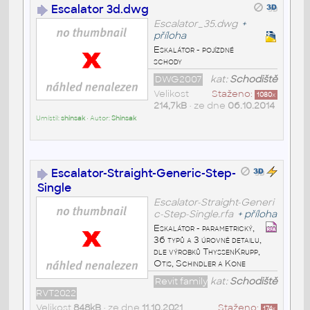
Escalator 3d.dwg
Escalator_35.dwg
+
příloha
Eskalátor - pojízdné
schody
DWG2007
kat:
Schodiště
Velikost
Staženo:
1080
x
214,7kB
• ze dne
06.10.2014
Umístil:
shinsak
• Autor:
Shinsak
Escalator-Straight-Generic-Step-
Single
Escalator-Straight-Generi
c-Step-Single.rfa
+
příloha
Eskalátor - parametrický,
36 typů a 3 úrovně detailu,
dle výrobků ThyssenKrupp,
Otis, Schindler a Kone
Revit family
kat:
Schodiště
RVT2022
Velikost
848kB
• ze dne
11.10.2021
Staženo:
174
x