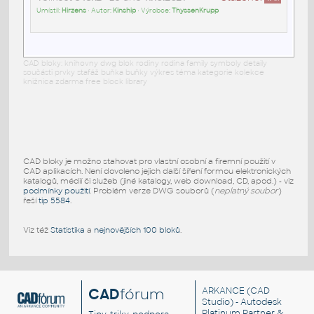
Umístil:
Hirzens
• Autor:
Kinship
• Výrobce:
ThyssenKrupp
CAD bloky: knihovny dwg blok rodiny rodina family symboly detaily
součásti prvky stafáž buňka buňky výkres téma kategorie kolekce
knižnica zdarma free block library
CAD bloky je možno stahovat pro vlastní osobní a firemní použití v
CAD aplikacích. Není dovoleno jejich další šíření formou elektronických
katalogů, médií či služeb (jiné katalogy, web download, CD, apod.) - viz
podmínky použití
. Problém verze DWG souborů (
neplatný soubor
)
řeší
tip 5584
.
Viz též
Statistika
a
nejnovějších 100 bloků
.
CAD
fórum
ARKANCE
(CAD
Studio) - Autodesk
Platinum Partner &