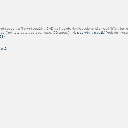
ní osobní a firemní použití v CAD aplikacích. Není dovoleno jejich další šíření for
žeb (jiné katalogy, web download, CD, apod.) - viz
podmínky použití
. Problém ver
5584
.
bloků
.