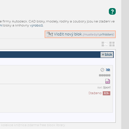
?
e firmy Autodesk. CAD bloky, modely, rodiny a soubory jsou ke stažení ve
ní
bloky a knihovny
výrobců
.
Vložit nový blok
(musíte být
přihlášeni
)
blok
kat:
Sport
Staženo:
323
x
 kolekce knižnica zdarma free block library