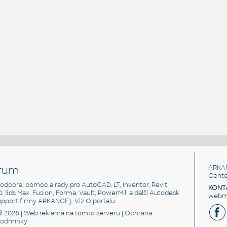
rum
ARKA
Cente
, podpora, pomoc a rady pro AutoCAD, LT, Inventor, Revit,
KONT
3D, 3ds Max, Fusion, Forma, Vault, PowerMill a další Autodesk
webma
support firmy ARKANCE). Viz
O portálu
.
© 2026 |
Web reklama
na tomto serveru |
Ochrana
podmínky