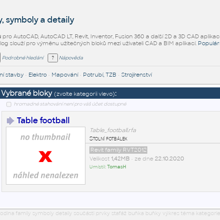
, symboly a detaily
ů
pro AutoCAD, AutoCAD LT, Revit, Inventor, Fusion 360 a další 2D a 3D CAD aplikac
alog slouží pro výměnu užitečných bloků mezi uživateli CAD a BIM aplikací.
Populár
Podrobné hledání
Nápověda
í stavby
•
Elektro
•
Mapování
•
Potrubí, TZB
•
Strojírenství
Vybrané bloky
:
(zvolte kategorii vlevo)
hromadné stahování není pro váš účet dostupné
Table football
Table_football.rfa
Stolní fotbálek
Revit family RVT2012
Velikost
1,42MB
• ze dne
22.10.2020
Umístil:
TomasH
odina family symboly detaily součásti prvky stafáž buňka buňky výkres téma kategorie