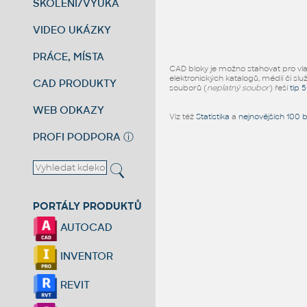
ŠKOLENÍ/VÝUKA
VIDEO UKÁZKY
PRÁCE, MÍSTA
CAD bloky je možno stahovat pro vlast
elektronických katalogů, médií či slu
CAD PRODUKTY
souborů (
neplatný soubor
) řeší
tip 
WEB ODKAZY
Viz též
Statistika
a
nejnovějších 100 
PROFI PODPORA
ⓘ
PORTÁLY PRODUKTŮ
AUTOCAD
INVENTOR
REVIT