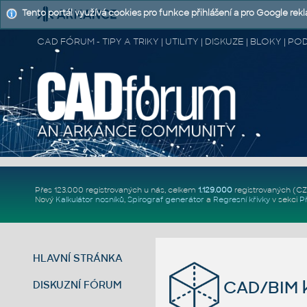
Tento portál využívá cookies pro funkce přihlášení a pro Google rek
CAD FÓRUM - TIPY A TRIKY | UTILITY | DISKUZE | BLOKY |
Přes 123.000 registrovaných u nás, celkem
1.129.000
registrovaných (C
Nový
Kalkulátor nosníků
,
Spirograf generátor
a
Regresní křivky
v sekci
P
HLAVNÍ STRÁNKA
CAD/BIM k
DISKUZNÍ FÓRUM