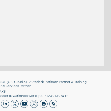
NCE
(CAD Studio) - Autodesk Platinum Partner & Training
r & Services Partner
AKT:
ster.cz@arkance.world | tel. +420 910 970 111