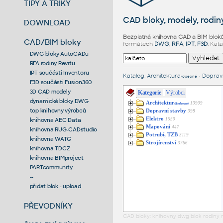
TIPY A TRIKY
CAD bloky, modely, rodiny
DOWNLOAD
Bezplatná knihovna CAD a BIM blok
CAD/BIM bloky
formátech
DWG
,
RFA
,
IPT
,
F3D
. Kat
DWG bloky AutoCADu
RFA rodiny Revitu
IPT součásti Inventoru
Katalog
:
Architektura
•
Dopravn
/obecné
F3D součásti Fusion360
3D CAD modely
Kategorie
Výrobci
dynamické bloky DWG
Architektura
13909
/obecné
top knihovny výrobců
Dopravní stavby
398
Elektro
1550
knihovna AEC Data
Mapování
447
knihovna RUG-CADstudio
Potrubí, TZB
3119
knihovna WATG
Strojírenství
3766
knihovna TDCZ
knihovna BIMproject
PARTcommunity
--
přidat blok - upload
PŘEVODNÍKY
CAD bloky: knihovny dwg blok rodiny r