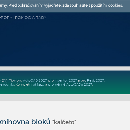
lamy. Před pokračováním vyjadřete, zda souhlasíte s použitím cookies.
 PODPORA | POMOC A RADY
Z+EN)
. Tipy pro
AutoCAD 2027
, pro
Inventor 2027
a pro
Revit 2027
.
řevodníky
.
Kompletní
příkazy
a
proměnné AutoCADu 2027
.
nihovna bloků
"kalčeto"