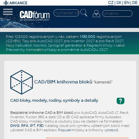
CZ
|
SK
|
EN
|
DE
Přes 123.000 registrovaných u nás, celkem
1.130.000
registrovaných
(CZ+EN)
. Tipy pro
AutoCAD 2027
, pro
Inventor 2027
a pro
Revit 2027
.
Nový
Kalkulátor nosníků
,
Spirograf generátor
a
Regresní křivky
v sekci
Převodníky
.
Kompletní
příkazy
a
proměnné AutoCADu 2027
.
CAD/BIM knihovna bloků
"kamenáč"
?
CAD bloky, modely, rodiny, symboly a detaily
Bezplatná knihovna CAD a BIM bloků
pro AutoCAD, AutoCAD LT, Revit,
Inventor, Fusion 360 a další 2D a 3D CAD aplikace firmy Autodesk.
CAD bloky, modely, rodiny a soubory jsou ke stažení ve formátech
DWG
,
RFA
,
IPT
,
F3D
. Katalog slouží pro výměnu užitečných bloků mezi
uživateli CAD a BIM aplikací.
Populární
bloky a knihovny
výrobců
.