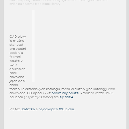
součásti prvky stafáž buňka buňky výkres téma kategorie kolekce
knižnica zdarma free block library
CAD bloky
je možno
stahovat
pro vlastní
osobní a
firemní
použití v
CAD
aplikacích.
Není
dovoleno
jejich další
šíření
formou elektronických katalogů, médií či služeb (jiné katalogy, web
download, CD, apod.) - viz
podmínky použití
. Problém verze DWG
souborů (
neplatný soubor
) řeší
tip 5584
.
Viz též
Statistika
a
nejnovějších 100 bloků
.