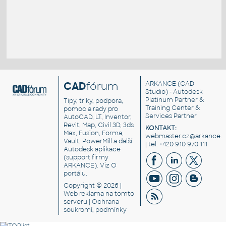
CAD
fórum
ARKANCE
(CAD
Studio) - Autodesk
Platinum Partner &
Tipy, triky, podpora,
Training Center &
pomoc a rady pro
Services Partner
AutoCAD, LT, Inventor,
Revit, Map, Civil 3D, 3ds
KONTAKT:
Max, Fusion, Forma,
webmaster.cz@arkance.w
Vault, PowerMill a další
| tel. +420 910 970 111
Autodesk aplikace
(support firmy
ARKANCE). Viz
O
portálu
.
Copyright © 2026 |
Web reklama
na tomto
serveru |
Ochrana
soukromí, podmínky