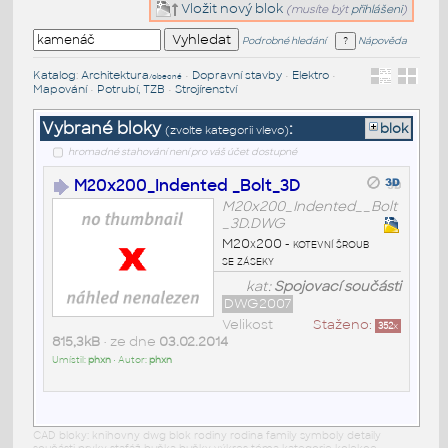
Vložit nový blok
(musíte být
přihlášeni
)
Podrobné hledání
Nápověda
Katalog
:
Architektura
•
Dopravní stavby
•
Elektro
•
/obecné
Mapování
•
Potrubí, TZB
•
Strojírenství
Vybrané bloky
:
blok
(zvolte kategorii vlevo)
hromadné stahování není pro váš účet dostupné
M20x200_Indented _Bolt_3D
M20x200_Indented__Bolt
_3D.DWG
M20x200 - kotevní šroub
se záseky
kat:
Spojovací součásti
DWG2007
Velikost
Staženo:
352
x
815,3kB
• ze dne
03.02.2014
Umístil:
phxn
• Autor:
phxn
CAD bloky: knihovny dwg blok rodiny rodina family symboly detaily