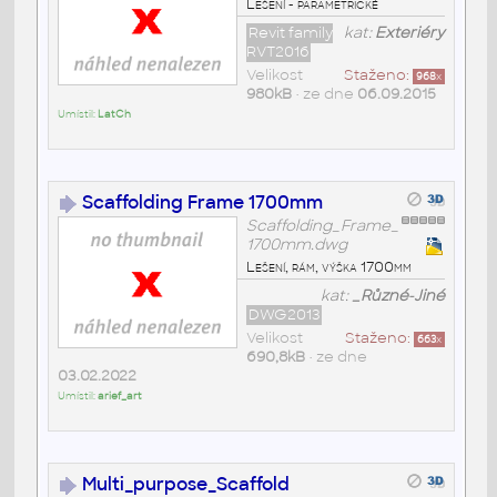
Lešení - parametrické
Revit family
kat:
Exteriéry
RVT2016
Velikost
Staženo:
968
x
980kB
• ze dne
06.09.2015
Umístil:
LatCh
Scaffolding Frame 1700mm
Scaffolding_Frame_
1700mm.dwg
Lešení, rám, výška 1700mm
kat:
_Různé-Jiné
DWG2013
Velikost
Staženo:
663
x
690,8kB
• ze dne
03.02.2022
Umístil:
arief_art
Multi_purpose_Scaffold