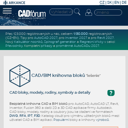
CZ
|
SK
|
EN
|
DE
Přes 123.000 registrovaných u nás, celkem
1.130.000
registrovaných
(CZ+EN)
. Tipy pro
AutoCAD 2027
, pro
Inventor 2027
a pro
Revit 2027
.
Nový
Kalkulátor nosníků
,
Spirograf generátor
a
Regresní křivky
v sekci
Převodníky
.
Kompletní
příkazy
a
proměnné AutoCADu 2027
.
CAD/BIM knihovna bloků
"lešenie"
?
CAD bloky, modely, rodiny, symboly a detaily
Bezplatná knihovna CAD a BIM bloků
pro AutoCAD, AutoCAD LT, Revit,
Inventor, Fusion 360 a další 2D a 3D CAD aplikace firmy Autodesk.
CAD bloky, modely, rodiny a soubory jsou ke stažení ve formátech
DWG
,
RFA
,
IPT
,
F3D
. Katalog slouží pro výměnu užitečných bloků mezi
uživateli CAD a BIM aplikací.
Populární
bloky a knihovny
výrobců
.