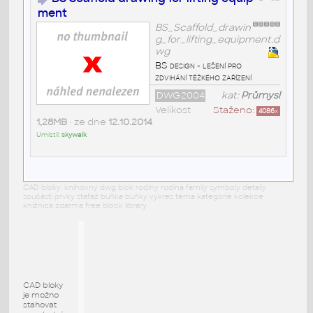
ment
BS_Scaffold_drawin
g_for_lifting_equipment.d
wg
BS design - lešení pro
zdvihání těžkého zařízení
DWG2004
kat:
Průmysl
Velikost
Staženo:
4086
x
1,28MB
• ze dne
12.10.2014
Umístil:
skywalk
CAD bloky: knihovny dwg blok rodiny rodina family symboly detaily
součásti prvky stafáž buňka buňky výkres téma kategorie kolekce
knižnica zdarma free block library
CAD bloky
je možno
stahovat