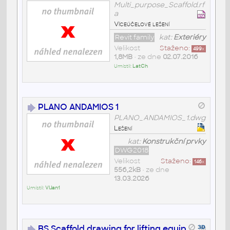
Multi_purpose_Scaffold.rf
a
Víceúčelové lešení
Revit family
kat:
Exteriéry
Velikost
Staženo:
499
x
1,8MB
• ze dne
02.07.2016
Umístil:
LatCh
PLANO ANDAMIOS 1
PLANO_ANDAMIOS_1.dwg
Lešení
kat:
Konstrukční prvky
DWG2018
Velikost
Staženo:
146
x
556,2kB
• ze dne
13.03.2026
Umístil:
VlJan1
BS Scaffold drawing for lifting equip