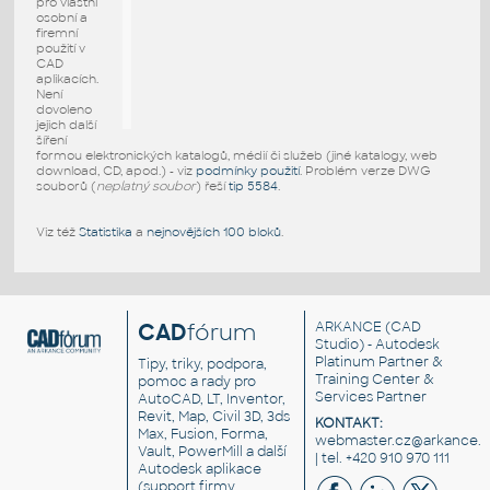
pro vlastní
osobní a
firemní
použití v
CAD
aplikacích.
Není
dovoleno
jejich další
šíření
formou elektronických katalogů, médií či služeb (jiné katalogy, web
download, CD, apod.) - viz
podmínky použití
. Problém verze DWG
souborů (
neplatný soubor
) řeší
tip 5584
.
Viz též
Statistika
a
nejnovějších 100 bloků
.
CAD
fórum
ARKANCE
(CAD
Studio) - Autodesk
Platinum Partner &
Tipy, triky, podpora,
Training Center &
pomoc a rady pro
Services Partner
AutoCAD, LT, Inventor,
Revit, Map, Civil 3D, 3ds
KONTAKT:
Max, Fusion, Forma,
webmaster.cz@arkance.w
Vault, PowerMill a další
| tel. +420 910 970 111
Autodesk aplikace
(support firmy