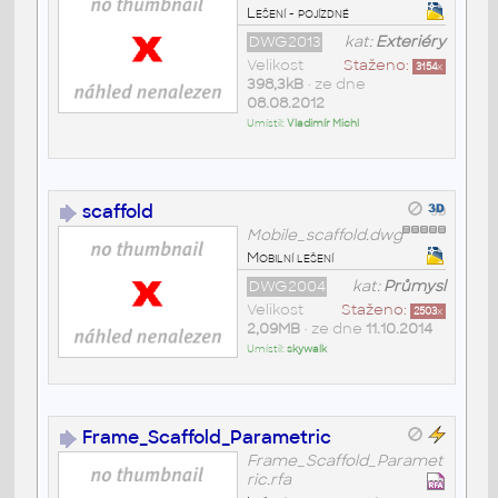
Lešení - pojízdné
DWG2013
kat:
Exteriéry
Velikost
Staženo:
3154
x
398,3kB
• ze dne
08.08.2012
Umístil:
Vladimír Michl
scaffold
Mobile_scaffold.dwg
Mobilní lešení
DWG2004
kat:
Průmysl
Velikost
Staženo:
2503
x
2,09MB
• ze dne
11.10.2014
Umístil:
skywalk
Frame_Scaffold_Parametric
Frame_Scaffold_Paramet
ric.rfa