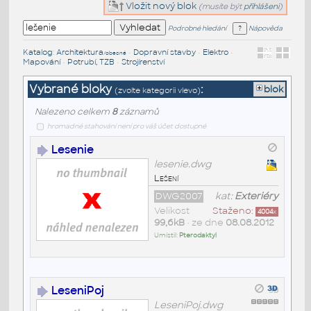
Vložit nový blok
(musíte být
přihlášeni
)
Podrobné hledání
Nápověda
Katalog
:
Architektura
•
Dopravní stavby
•
Elektro
•
/obecné
Mapování
•
Potrubí, TZB
•
Strojírenství
Vybrané bloky
:
blok
(zvolte kategorii vlevo)
Nalezeno celkem
8
záznamů
hromadné stahování není pro váš účet dostupné
Lesenie
lesenie.dwg
Lešení
DWG2007
kat:
Exteriéry
Velikost
Staženo:
4004
x
99,6kB
• ze dne
08.08.2012
Umístil:
Pterodaktyl
LeseniPoj
LeseniPoj.dwg