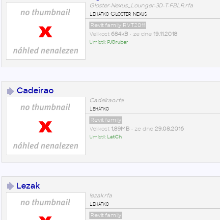
Gloster-Nexus_Lounger-3D-T-FBLR.rfa
Lehátko Gloster Nexus
Revit family RVT2011
Velikost
684kB
• ze dne
19.11.2018
Umístil:
PJGruber
Cadeirao
Cadeirao.rfa
Lehátko
Revit family
Velikost
1,89MB
• ze dne
29.08.2016
Umístil:
LatCh
Lezak
lezak.rfa
Lehátko
Revit family