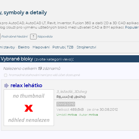
, symboly a detaily
ů
pro AutoCAD, AutoCAD LT, Revit, Inventor, Fusion 360 a další 2D a 3D CAD aplikac
alog slouží pro výměnu užitečných bloků mezi uživateli CAD a BIM aplikací.
Populár
Podrobné hledání
Nápověda
í stavby
•
Elektro
•
Mapování
•
Potrubí, TZB
•
Strojírenství
Vybrané bloky
:
(zvolte kategorii vlevo)
Nalezeno celkem
19
záznamů
hromadné stahování není pro váš účet dostupné
relax lehátko
3_ležadlá_3D.dwg
Relaxačné lehátko
DWG2010
Velikost
489,6kB
• ze dne
30.08.2012
Umístil:
mrkva
• Autor:
mrkva