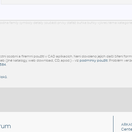
odina family symboly detaily součásti prvky stafáž buňka buňky výkres téma kategorie
ní osobní a firemní použití v CAD aplikacích. Není dovoleno jejich další šíření for
žeb (jiné katalogy, web download, CD, apod.) - viz
podmínky použití
. Problém ver
5584
.
bloků
.
rum
ARKA
Cente