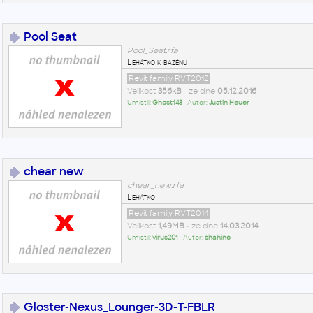
Pool Seat
Pool_Seat.rfa
Lehátko k bazénu
Revit family RVT2012
Velikost
356kB
• ze dne
05.12.2016
Umístil:
Ghost143
• Autor:
Justin Heuer
chear new
chear_new.rfa
Lehátko
Revit family RVT2014
Velikost
1,49MB
• ze dne
14.03.2014
Umístil:
virus201
• Autor:
shahine
Gloster-Nexus_Lounger-3D-T-FBLR