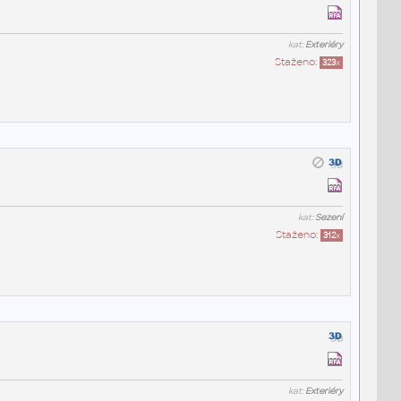
kat:
Exteriéry
Staženo:
323
x
kat:
Sezení
Staženo:
312
x
kat:
Exteriéry