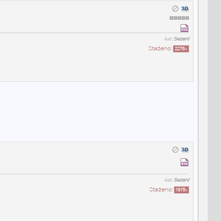
kat:
Sezení
Staženo:
2276
x
kat:
Sezení
Staženo:
1915
x