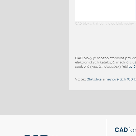
CAD bloky: knihovny dwg blok rodiny r
CAD bloky je možno stahovat pro vlast
elektronických katalogů, médií či slu
souborů (
neplatný soubor
) řeší
tip 
Viz též
Statistika
a
nejnovějších 100 
CAD
fó