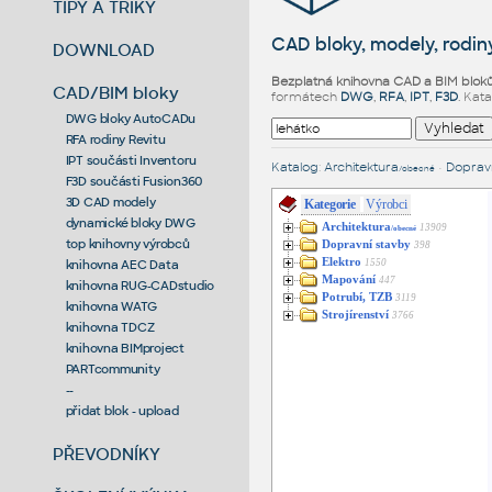
TIPY A TRIKY
CAD bloky, modely, rodiny
DOWNLOAD
Bezplatná knihovna CAD a BIM blok
CAD/BIM bloky
formátech
DWG
,
RFA
,
IPT
,
F3D
. Kat
DWG bloky AutoCADu
RFA rodiny Revitu
IPT součásti Inventoru
Katalog
:
Architektura
•
Dopravn
/obecné
F3D součásti Fusion360
3D CAD modely
Kategorie
Výrobci
dynamické bloky DWG
Architektura
13909
/obecné
top knihovny výrobců
Dopravní stavby
398
Elektro
1550
knihovna AEC Data
Mapování
447
knihovna RUG-CADstudio
Potrubí, TZB
3119
knihovna WATG
Strojírenství
3766
knihovna TDCZ
knihovna BIMproject
PARTcommunity
--
přidat blok - upload
PŘEVODNÍKY