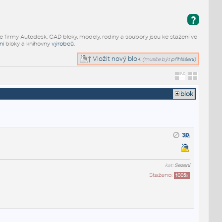
?
e firmy Autodesk. CAD bloky, modely, rodiny a soubory jsou ke stažení ve
ní
bloky a knihovny
výrobců
.
Vložit nový blok
(musíte být
přihlášeni
)
blok
kat:
Sezení
Staženo:
1005
x