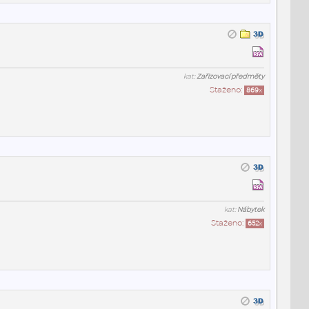
kat:
Zařizovací předměty
Staženo:
869
x
kat:
Nábytek
Staženo:
652
x