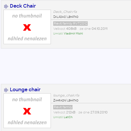
Deck Chair
Deck_Chair.rfa
Skládací lehátko
Revit family RVT2012
Velikost
408kB
• ze dne
04.10.2011
Umístil:
Vladimír Michl
Lounge chair
lounge_chair.rfa
Zahradní lehátko
Revit family
Velikost
212kB
• ze dne
27.09.2010
Umístil:
LatCh