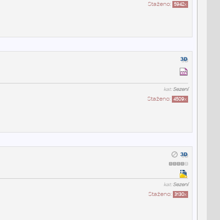
Staženo:
5942
x
kat:
Sezení
Staženo:
4509
x
kat:
Sezení
Staženo:
3130
x