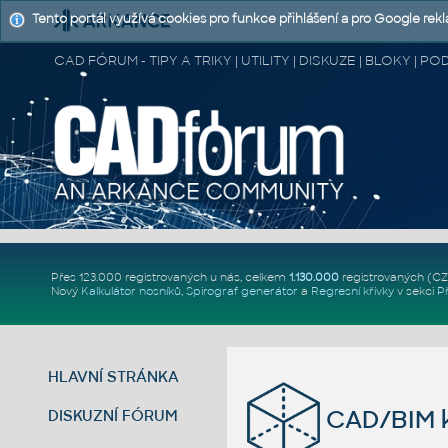
Tento portál využívá cookies pro funkce přihlášení a pro Google rek
CAD FÓRUM - TIPY A TRIKY | UTILITY | DISKUZE | BLOKY |
Přes 123.000 registrovaných u nás, celkem
1.130.000
registrovaných (C
Nový
Kalkulátor nosníků
,
Spirograf generátor
a
Regresní křivky
v sekci
P
HLAVNÍ STRÁNKA
CAD/BIM k
DISKUZNÍ FÓRUM