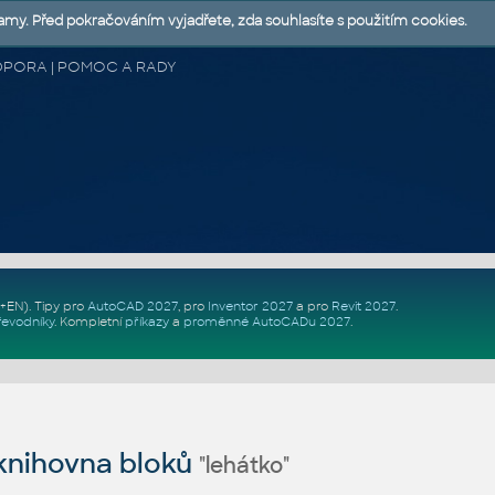
lamy. Před pokračováním vyjadřete, zda souhlasíte s použitím cookies.
 PODPORA | POMOC A RADY
Z+EN)
. Tipy pro
AutoCAD 2027
, pro
Inventor 2027
a pro
Revit 2027
.
řevodníky
.
Kompletní
příkazy
a
proměnné AutoCADu 2027
.
nihovna bloků
"lehátko"