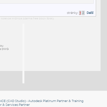
stránky:
1
2
Další
 kolekce knižnica zdarma free block library
mou
ze DWG
NCE
(CAD Studio) - Autodesk Platinum Partner & Training
r & Services Partner