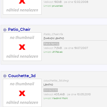
Velikost
192kB
• ze dne
12.02.2008
Umístil:
pruszniak
Patio_Chair
Patio_Chair.rfa
Zahradní lehátko
Revit family
Velikost
71,5kB
• ze dne
19.07.2007
Umístil:
Jiří Plávek
Couchette_3d
couchette_3d.dwg
Lehátko
DWG2010
Velikost
405,4kB
• ze dne
10.05.2010
Umístil:
Vladimír Michl