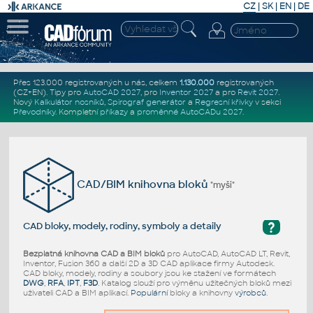
CZ
|
SK
|
EN
|
DE
Přes 123.000 registrovaných u nás, celkem
1.130.000
registrovaných
(CZ+EN)
. Tipy pro
AutoCAD 2027
, pro
Inventor 2027
a pro
Revit 2027
.
Nový
Kalkulátor nosníků
,
Spirograf generátor
a
Regresní křivky
v sekci
Převodníky
.
Kompletní
příkazy
a
proměnné AutoCADu 2027
.
CAD/BIM knihovna bloků
"myši"
?
CAD bloky, modely, rodiny, symboly a detaily
Bezplatná knihovna CAD a BIM bloků
pro AutoCAD, AutoCAD LT, Revit,
Inventor, Fusion 360 a další 2D a 3D CAD aplikace firmy Autodesk.
CAD bloky, modely, rodiny a soubory jsou ke stažení ve formátech
DWG
,
RFA
,
IPT
,
F3D
. Katalog slouží pro výměnu užitečných bloků mezi
uživateli CAD a BIM aplikací.
Populární
bloky a knihovny
výrobců
.