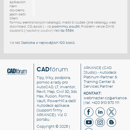
aplikacích.
Není
dovoleno
jejich další
šíření
formou elektronických katalogů, médií či služeb (jiné katalogy, web
download, CD, apod.) - viz
podmínky použití
. Problém verze DWG
souborů (
neplatný soubor
) řeší
tip 5584
.
Viz též
Statistika
a
nejnovějších 100 bloků
.
CAD
fórum
ARKANCE
(CAD
Studio) - Autodesk
Platinum Partner &
Tipy, triky, podpora,
Training Center &
pomoc a rady pro
Services Partner
AutoCAD, LT, Inventor,
Revit, Map, Civil 3D, 3ds
KONTAKT:
Max, Fusion, Forma,
webmaster.cz@arkance.w
Vault, PowerMill a další
| tel. +420 910 970 111
Autodesk aplikace
(support firmy
ARKANCE). Viz
O
portálu
.
Copyright © 2026 |