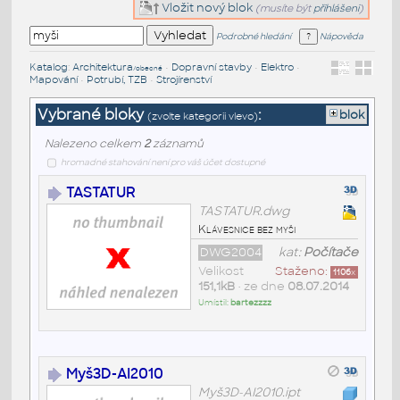
Vložit nový blok
(musíte být
přihlášeni
)
Podrobné hledání
Nápověda
Katalog
:
Architektura
•
Dopravní stavby
•
Elektro
•
/obecné
Mapování
•
Potrubí, TZB
•
Strojírenství
Vybrané bloky
:
blok
(zvolte kategorii vlevo)
Nalezeno celkem
2
záznamů
hromadné stahování není pro váš účet dostupné
TASTATUR
TASTATUR.dwg
Klávesnice bez myši
DWG2004
kat:
Počítače
Velikost
Staženo:
1106
x
151,1kB
• ze dne
08.07.2014
Umístil:
bartezzzz
Myš3D-AI2010
Myš3D-AI2010.ipt