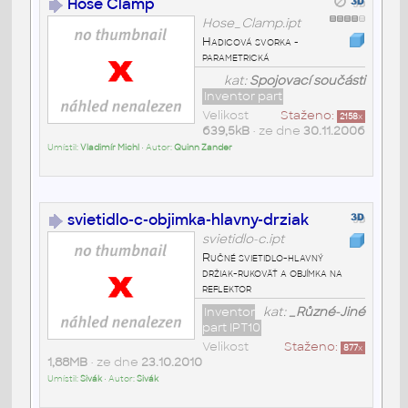
Hose Clamp
Hose_Clamp.ipt
Hadicová svorka -
parametrická
kat:
Spojovací součásti
Inventor part
Velikost
Staženo:
2158
x
639,5kB
• ze dne
30.11.2006
Umístil:
Vladimír Michl
• Autor:
Quinn Zander
svietidlo-c-objimka-hlavny-drziak
svietidlo-c.ipt
Ručné svietidlo-hlavný
držiak-rukoväť a objímka na
reflektor
Inventor
kat:
_Různé-Jiné
part IPT10
Velikost
Staženo:
877
x
1,88MB
• ze dne
23.10.2010
Umístil:
Sivák
• Autor:
Sivák