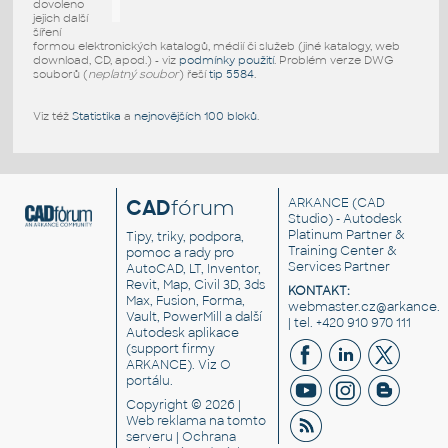
dovoleno
jejich další
šíření
formou elektronických katalogů, médií či služeb (jiné katalogy, web
download, CD, apod.) - viz
podmínky použití
. Problém verze DWG
souborů (
neplatný soubor
) řeší
tip 5584
.
Viz též
Statistika
a
nejnovějších 100 bloků
.
CAD
fórum
ARKANCE
(CAD
Studio) - Autodesk
Platinum Partner &
Tipy, triky, podpora,
Training Center &
pomoc a rady pro
Services Partner
AutoCAD, LT, Inventor,
Revit, Map, Civil 3D, 3ds
KONTAKT:
Max, Fusion, Forma,
webmaster.cz@arkance.w
Vault, PowerMill a další
| tel. +420 910 970 111
Autodesk aplikace
(support firmy
ARKANCE). Viz
O
portálu
.
Copyright © 2026 |
Web reklama
na tomto
serveru |
Ochrana