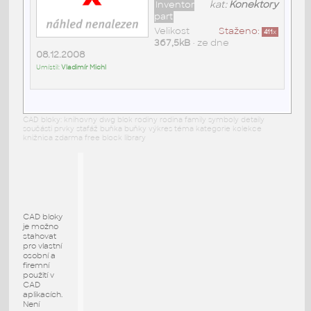
Inventor
kat:
Konektory
part
Velikost
Staženo:
411
x
367,5kB
• ze dne
08.12.2008
Umístil:
Vladimír Michl
CAD bloky: knihovny dwg blok rodiny rodina family symboly detaily
součásti prvky stafáž buňka buňky výkres téma kategorie kolekce
knižnica zdarma free block library
CAD bloky
je možno
stahovat
pro vlastní
osobní a
firemní
použití v
CAD
aplikacích.
Není