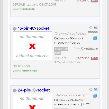
Velikost
Staženo:
801
x
597,3kB
• ze dne
03.07.2015
Umístil:
Robbadobb
16-pin-IC-socket
16-pin-IC-socket.ipt
Objímka na 16-pinový
integrovaný obvod
Inventor
kat:
Konektory
part
Velikost
Staženo:
762
x
375,5kB
• ze dne
08.12.2008
Umístil:
Vladimír Michl
24-pin-IC-socket
24-pin-IC-socket.ipt
Objímka na 24-pinový
integrovaný obvod (2x12)