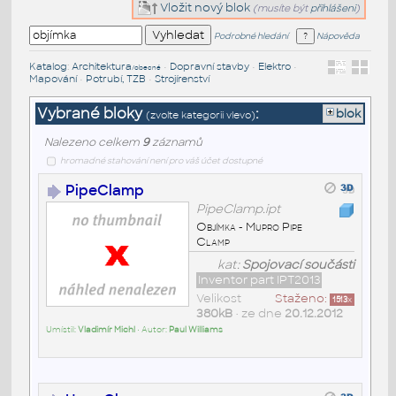
Vložit nový blok
(musíte být
přihlášeni
)
Podrobné hledání
Nápověda
Katalog
:
Architektura
•
Dopravní stavby
•
Elektro
•
/obecné
Mapování
•
Potrubí, TZB
•
Strojírenství
Vybrané bloky
:
blok
(zvolte kategorii vlevo)
Nalezeno celkem
9
záznamů
hromadné stahování není pro váš účet dostupné
PipeClamp
PipeClamp.ipt
Objímka - Mupro Pipe
Clamp
kat:
Spojovací součásti
Inventor part IPT2013
Velikost
Staženo:
1513
x
380kB
• ze dne
20.12.2012
Umístil:
Vladimír Michl
• Autor:
Paul Williams