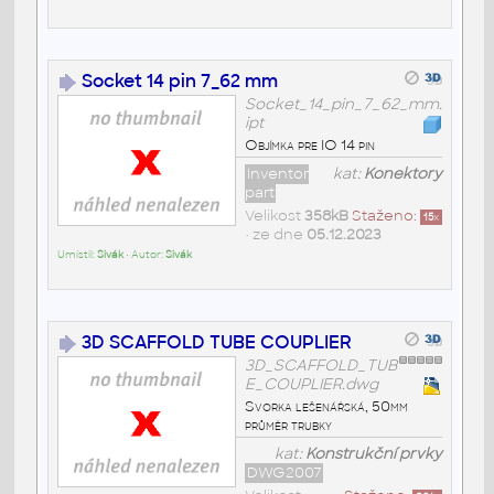
Socket 14 pin 7_62 mm
Socket_14_pin_7_62_mm.
ipt
Objímka pre IO 14 pin
Inventor
kat:
Konektory
part
Velikost
358kB
Staženo:
15
x
• ze dne
05.12.2023
Umístil:
Sivák
• Autor:
Sivák
3D SCAFFOLD TUBE COUPLIER
3D_SCAFFOLD_TUB
E_COUPLIER.dwg
Svorka lešenářská, 50mm
průměr trubky
kat:
Konstrukční prvky
DWG2007