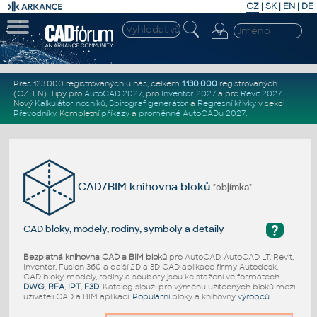
CZ
|
SK
|
EN
|
DE
Přes 123.000 registrovaných u nás, celkem
1.130.000
registrovaných
(CZ+EN)
. Tipy pro
AutoCAD 2027
, pro
Inventor 2027
a pro
Revit 2027
.
Nový
Kalkulátor nosníků
,
Spirograf generátor
a
Regresní křivky
v sekci
Převodníky
.
Kompletní
příkazy
a
proměnné AutoCADu 2027
.
CAD/BIM knihovna bloků
"objímka"
?
CAD bloky, modely, rodiny, symboly a detaily
Bezplatná knihovna CAD a BIM bloků
pro AutoCAD, AutoCAD LT, Revit,
Inventor, Fusion 360 a další 2D a 3D CAD aplikace firmy Autodesk.
CAD bloky, modely, rodiny a soubory jsou ke stažení ve formátech
DWG
,
RFA
,
IPT
,
F3D
. Katalog slouží pro výměnu užitečných bloků mezi
uživateli CAD a BIM aplikací.
Populární
bloky a knihovny
výrobců
.