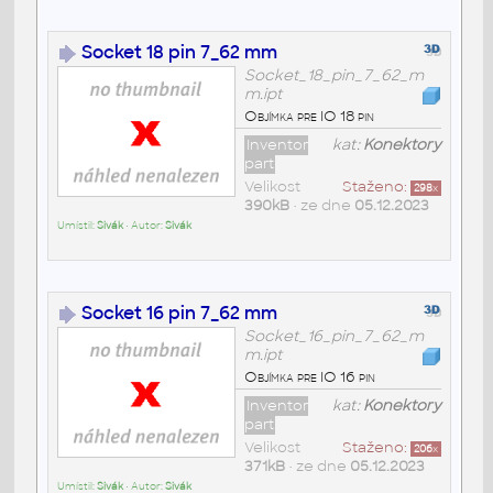
Socket 18 pin 7_62 mm
Socket_18_pin_7_62_m
m.ipt
Objímka pre IO 18 pin
Inventor
kat:
Konektory
part
Velikost
Staženo:
298
x
390kB
• ze dne
05.12.2023
Umístil:
Sivák
• Autor:
Sivák
Socket 16 pin 7_62 mm
Socket_16_pin_7_62_m
m.ipt
Objímka pre IO 16 pin
Inventor
kat:
Konektory
part
Velikost
Staženo:
206
x
371kB
• ze dne
05.12.2023
Umístil:
Sivák
• Autor:
Sivák