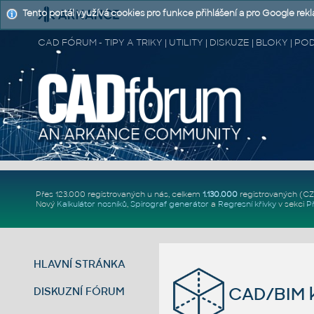
Tento portál využívá cookies pro funkce přihlášení a pro Google rek
CAD FÓRUM - TIPY A TRIKY | UTILITY | DISKUZE | BLOKY |
Přes 123.000 registrovaných u nás, celkem
1.130.000
registrovaných (C
Nový
Kalkulátor nosníků
,
Spirograf generátor
a
Regresní křivky
v sekci
P
HLAVNÍ STRÁNKA
CAD/BIM k
DISKUZNÍ FÓRUM