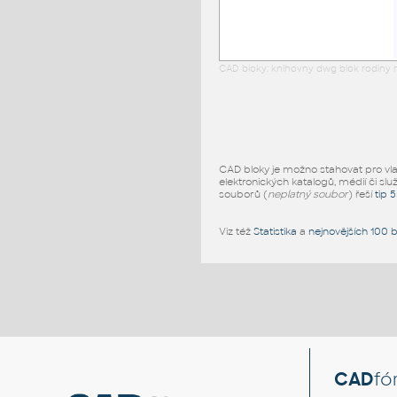
CAD bloky: knihovny dwg blok rodiny r
CAD bloky je možno stahovat pro vlast
elektronických katalogů, médií či slu
souborů (
neplatný soubor
) řeší
tip 
Viz též
Statistika
a
nejnovějších 100 
CAD
fó