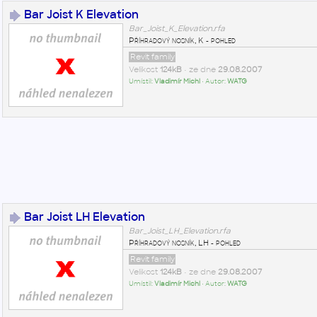
Bar Joist K Elevation
Bar_Joist_K_Elevation.rfa
Příhradový nosník, K - pohled
Revit family
Velikost
124kB
• ze dne
29.08.2007
Umístil:
Vladimír Michl
• Autor:
WATG
Bar Joist LH Elevation
Bar_Joist_LH_Elevation.rfa
Příhradový nosník, LH - pohled
Revit family
Velikost
124kB
• ze dne
29.08.2007
Umístil:
Vladimír Michl
• Autor:
WATG