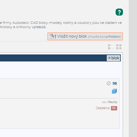
?
e firmy Autodesk. CAD bloky, modely, rodiny a soubory jsou ke stažení ve
ní
bloky a knihovny
výrobců
.
Vložit nový blok
(musíte být
přihlášeni
)
blok
kat:
Plechy
Staženo:
15
x