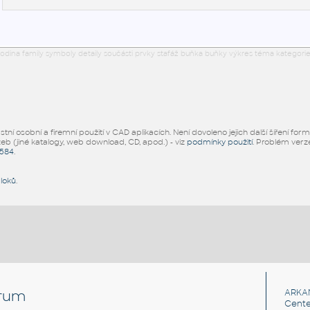
odina family symboly detaily součásti prvky stafáž buňka buňky výkres téma kategorie
ní osobní a firemní použití v CAD aplikacích. Není dovoleno jejich další šíření for
žeb (jiné katalogy, web download, CD, apod.) - viz
podmínky použití
. Problém ver
5584
.
bloků
.
rum
ARKA
Cente