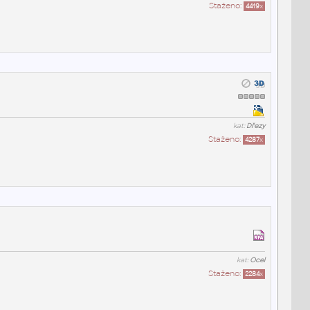
Staženo:
4419
x
kat:
Dřezy
Staženo:
4287
x
kat:
Ocel
Staženo:
2284
x