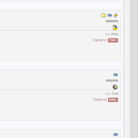
kat:
Ploty
Staženo:
7081
x
kat:
Ocel
Staženo:
5456
x