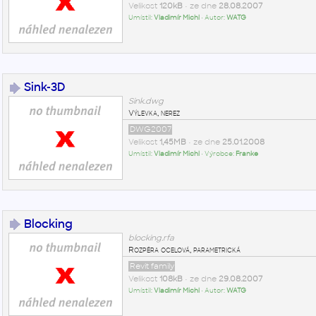
Velikost
120kB
• ze dne
28.08.2007
Umístil:
Vladimír Michl
• Autor:
WATG
Sink-3D
Sink.dwg
Výlevka, nerez
DWG2007
Velikost
1,45MB
• ze dne
25.01.2008
Umístil:
Vladimír Michl
• Výrobce:
Franke
Blocking
blocking.rfa
Rozpěra ocelová, parametrická
Revit family
Velikost
108kB
• ze dne
29.08.2007
Umístil:
Vladimír Michl
• Autor:
WATG