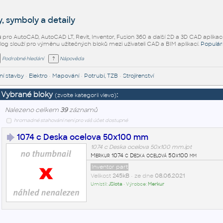
, symboly a detaily
ů
pro AutoCAD, AutoCAD LT, Revit, Inventor, Fusion 360 a další 2D a 3D CAD aplikac
alog slouží pro výměnu užitečných bloků mezi uživateli CAD a BIM aplikací.
Populár
Podrobné hledání
Nápověda
í stavby
•
Elektro
•
Mapování
•
Potrubí, TZB
•
Strojírenství
Vybrané bloky
:
(zvolte kategorii vlevo)
Nalezeno celkem
39
záznamů
hromadné stahování není pro váš účet dostupné
1074 c Deska ocelova 50x100 mm
1074 c Deska ocelova 50x100 mm.ipt
Merkur 1074 c Deska ocelová 50x100 mm
Inventor part
Velikost
245kB
• ze dne
08.06.2021
Umístil:
JSlota
• Výrobce:
Merkur