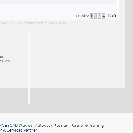
stránky:
1
2
3
4
Další
 kolekce knižnica zdarma free block library
mou
ze DWG
NCE
(CAD Studio) - Autodesk Platinum Partner & Training
r & Services Partner