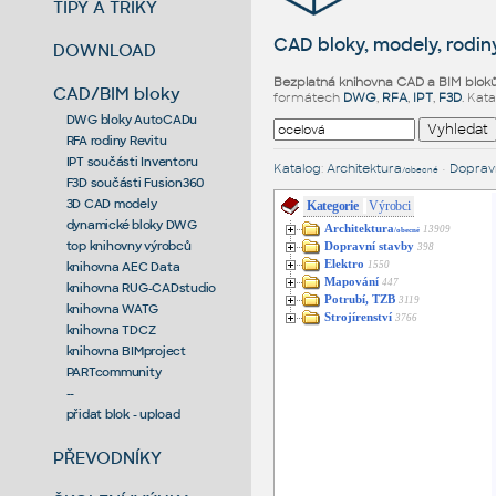
TIPY A TRIKY
CAD bloky, modely, rodiny
DOWNLOAD
Bezplatná knihovna CAD a BIM blok
CAD/BIM bloky
formátech
DWG
,
RFA
,
IPT
,
F3D
. Kat
DWG bloky AutoCADu
RFA rodiny Revitu
IPT součásti Inventoru
Katalog
:
Architektura
•
Dopravn
/obecné
F3D součásti Fusion360
3D CAD modely
Kategorie
Výrobci
dynamické bloky DWG
Architektura
13909
/obecné
top knihovny výrobců
Dopravní stavby
398
Elektro
1550
knihovna AEC Data
Mapování
447
knihovna RUG-CADstudio
Potrubí, TZB
3119
knihovna WATG
Strojírenství
3766
knihovna TDCZ
knihovna BIMproject
PARTcommunity
--
přidat blok - upload
PŘEVODNÍKY