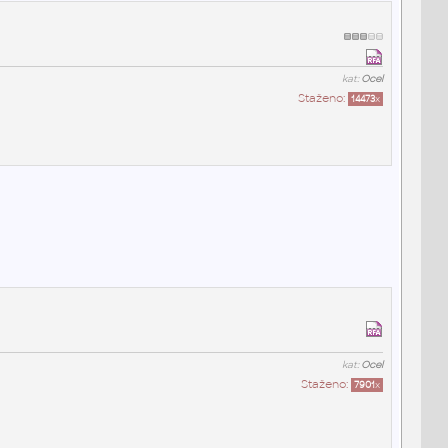
kat:
Ocel
Staženo:
14473
x
kat:
Ocel
Staženo:
7901
x