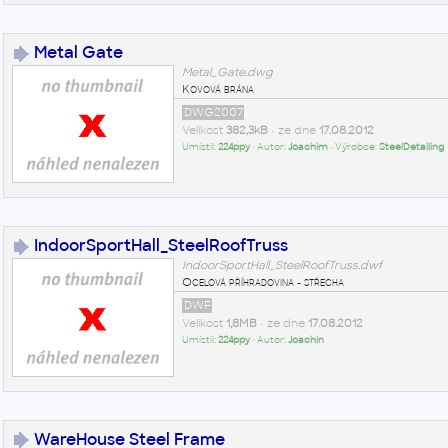
Metal Gate
Metal_Gate.dwg
Kovová brána
DWG2007
Velikost
382,3kB
• ze dne
17.08.2012
Umístil:
224ppy
• Autor:
Joachim
• Výrobce:
SteelDetailing
IndoorSportHall_SteelRoofTruss
IndoorSportHall_SteelRoofTruss.dwf
Ocelová příhradovina - střecha
DWF
Velikost
1,8MB
• ze dne
17.08.2012
Umístil:
224ppy
• Autor:
Joachin
WareHouse Steel Frame