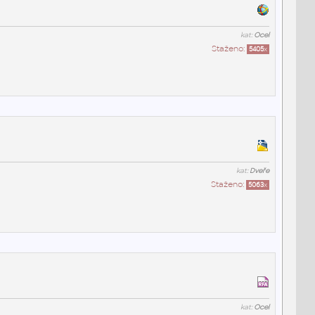
kat:
Ocel
Staženo:
5405
x
kat:
Dveře
Staženo:
5063
x
kat:
Ocel