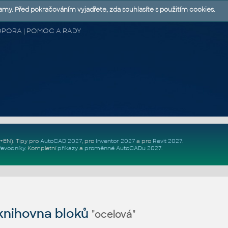
lamy. Před pokračováním vyjadřete, zda souhlasíte s použitím cookies.
 PODPORA | POMOC A RADY
Z+EN)
. Tipy pro
AutoCAD 2027
, pro
Inventor 2027
a pro
Revit 2027
.
řevodníky
.
Kompletní
příkazy
a
proměnné AutoCADu 2027
.
nihovna bloků
"ocelová"