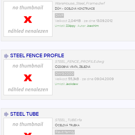
WareHouse_Steel_Frame.dwf
Dům - ocelová konstrukce
DWF
Velikost
2,04MB
• ze dne
13.09.2012
Umístil:
224ppy
• Autor:
Joachim
STEEL FENCE PROFILE
STEEL_FENCE_PROFILE.dwg
Ozdobná vrata, železná
DWG2000
Velikost
55,3kB
• ze dne
09.04.2009
Umístil:
Jackdaw
STEEL TUBE
STEEL_TUBE.rfa
Ocelová trubka
Revit family