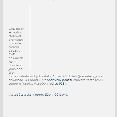
CAD bloky
je možno
stahovat
pro vlastní
osobní a
firemní
použití v
CAD
aplikacích.
Není
dovoleno
jejich další
šíření
formou elektronických katalogů, médií či služeb (jiné katalogy, web
download, CD, apod.) - viz
podmínky použití
. Problém verze DWG
souborů (
neplatný soubor
) řeší
tip 5584
.
Viz též
Statistika
a
nejnovějších 100 bloků
.