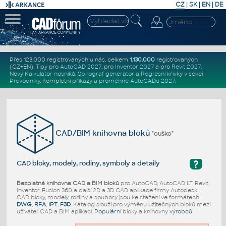
CZ
|
SK
|
EN
|
DE
Přes 123.000 registrovaných u nás, celkem
1.130.000
registrovaných
(CZ+EN)
. Tipy pro
AutoCAD 2027
, pro
Inventor 2027
a pro
Revit 2027
.
Nový
Kalkulátor nosníků
,
Spirograf generátor
a
Regresní křivky
v sekci
Převodníky
.
Kompletní
příkazy
a
proměnné AutoCADu 2027
.
CAD/BIM knihovna bloků
"ouško"
?
CAD bloky, modely, rodiny, symboly a detaily
Bezplatná knihovna CAD a BIM bloků
pro AutoCAD, AutoCAD LT, Revit,
Inventor, Fusion 360 a další 2D a 3D CAD aplikace firmy Autodesk.
CAD bloky, modely, rodiny a soubory jsou ke stažení ve formátech
DWG
,
RFA
,
IPT
,
F3D
. Katalog slouží pro výměnu užitečných bloků mezi
uživateli CAD a BIM aplikací.
Populární
bloky a knihovny
výrobců
.