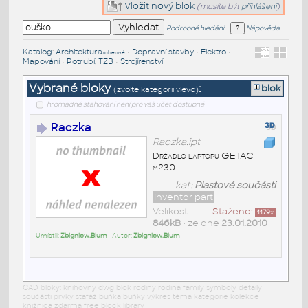
Vložit nový blok
(musíte být
přihlášeni
)
Podrobné hledání
Nápověda
Katalog
:
Architektura
•
Dopravní stavby
•
Elektro
•
/obecné
Mapování
•
Potrubí, TZB
•
Strojírenství
Vybrané bloky
:
blok
(zvolte kategorii vlevo)
hromadné stahování není pro váš účet dostupné
Raczka
Raczka.ipt
Držadlo laptopu GETAC
m230
kat:
Plastové součásti
Inventor part
Velikost
Staženo:
1179
x
846kB
• ze dne
23.01.2010
Umístil:
Zbigniew.Blum
• Autor:
Zbigniew.Blum
CAD bloky: knihovny dwg blok rodiny rodina family symboly detaily
součásti prvky stafáž buňka buňky výkres téma kategorie kolekce
knižnica zdarma free block library