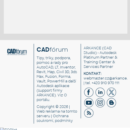
CAD
fórum
ARKANCE
(CAD
Studio) - Autodesk
Platinum Partner &
Tipy, triky, podpora,
Training Center &
pomoc a rady pro
Services Partner
AutoCAD, LT, Inventor,
Revit, Map, Civil 3D, 3ds
KONTAKT:
Max, Fusion, Forma,
webmaster.cz@arkance.w
Vault, PowerMill a další
| tel. +420 910 970 111
Autodesk aplikace
(support firmy
ARKANCE). Viz
O
portálu
.
Copyright © 2026 |
Web reklama
na tomto
serveru |
Ochrana
soukromí, podmínky