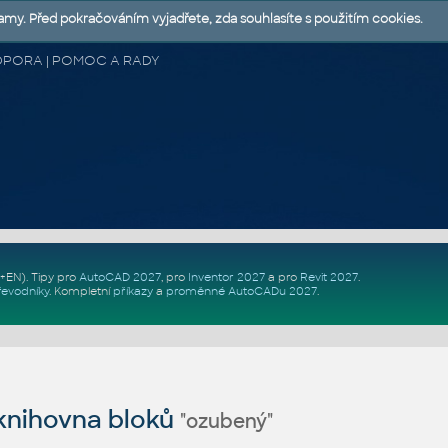
lamy. Před pokračováním vyjadřete, zda souhlasíte s použitím cookies.
 PODPORA | POMOC A RADY
Z+EN)
. Tipy pro
AutoCAD 2027
, pro
Inventor 2027
a pro
Revit 2027
.
řevodníky
.
Kompletní
příkazy
a
proměnné AutoCADu 2027
.
nihovna bloků
"ozubený"