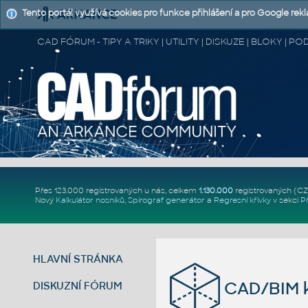
Tento portál využívá cookies pro funkce přihlášení a pro Google rek
CAD FÓRUM - TIPY A TRIKY | UTILITY | DISKUZE | BLOKY |
Přes 123.000 registrovaných u nás, celkem
1.130.000
registrovaných (C
Nový
Kalkulátor nosníků
,
Spirograf generátor
a
Regresní křivky
v sekci
P
HLAVNÍ STRÁNKA
CAD/BIM k
DISKUZNÍ FÓRUM