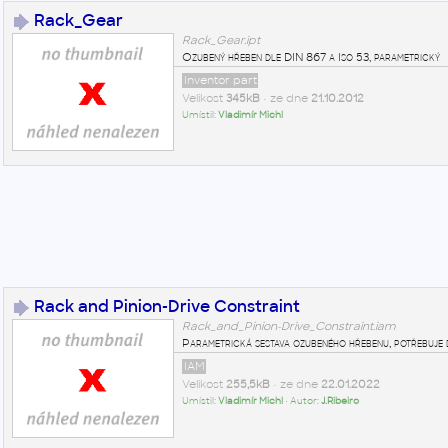
Rack_Gear
Rack_Gear.ipt
Ozubený hřeben dle DIN 867 a Iso 53, parametrický
Inventor part
Velikost
345kB
• ze dne
21.10.2012
Umístil:
Vladimír Michl
Rack and Pinion-Drive Constraint
Rack_and_Pinion-Drive_Constraint.iam
Parametrická sestava ozubeného hřebenu, potřebuje dí
IAM
Velikost
255,5kB
• ze dne
22.01.2022
Umístil:
Vladimír Michl
• Autor:
J.Ribeiro