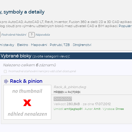
, symboly a detaily
ů
pro AutoCAD, AutoCAD LT, Revit, Inventor, Fusion 360 a další 2D a 3D CAD aplikac
alog slouží pro výměnu užitečných bloků mezi uživateli CAD a BIM aplikací.
Populár
Podrobné hledání
Nápověda
í stavby
•
Elektro
•
Mapování
•
Potrubí, TZB
•
Strojírenství
Vybrané bloky
:
(zvolte kategorii vlevo)
Nalezeno celkem
6
záznamů
hromadné stahování není pro váš účet dostupné
Rack & pinion
Rack_&_pinion.dwg
Hřeben a pastorek
DWG2007
Velikost
280,8kB
• ze dne
17.07.2012
Umístil:
amitjagtap81
• Autor:
Amit
• Výrobce:
Shree