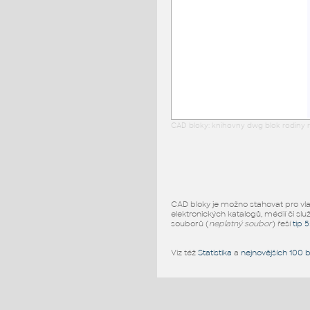
CAD bloky: knihovny dwg blok rodiny r
CAD bloky je možno stahovat pro vlast
elektronických katalogů, médií či slu
souborů (
neplatný soubor
) řeší
tip 
Viz též
Statistika
a
nejnovějších 100 