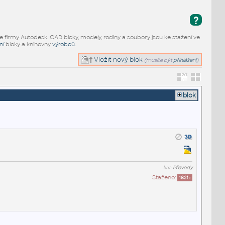
?
e firmy Autodesk. CAD bloky, modely, rodiny a soubory jsou ke stažení ve
ní
bloky a knihovny
výrobců
.
Vložit nový blok
(musíte být
přihlášeni
)
blok
kat:
Převody
Staženo:
1821
x