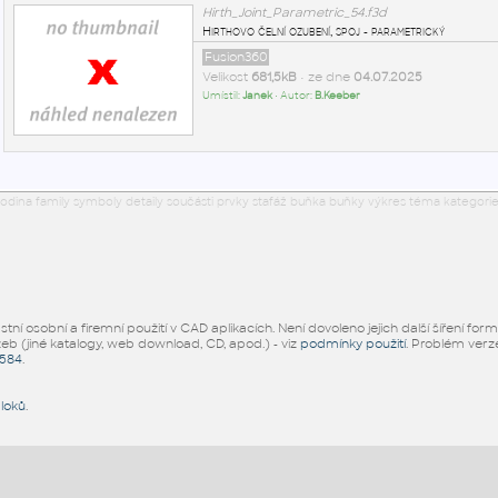
Hirth_Joint_Parametric_54.f3d
Hirthovo čelní ozubení, spoj - parametrický
Fusion360
Velikost
681,5kB
• ze dne
04.07.2025
Umístil:
Janek
• Autor:
B.Keeber
odina family symboly detaily součásti prvky stafáž buňka buňky výkres téma kategorie
ní osobní a firemní použití v CAD aplikacích. Není dovoleno jejich další šíření for
žeb (jiné katalogy, web download, CD, apod.) - viz
podmínky použití
. Problém ver
5584
.
bloků
.