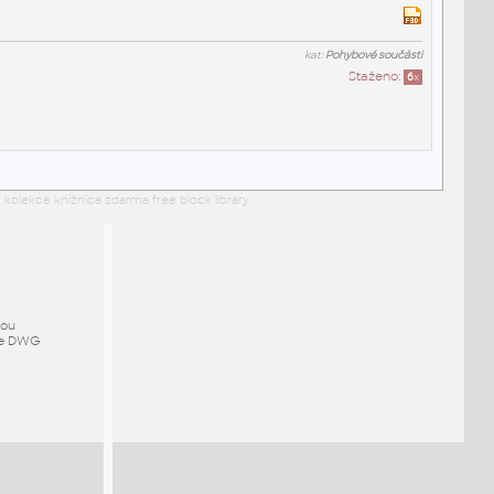
kat:
Pohybové součásti
Staženo:
6
x
 kolekce knižnica zdarma free block library
mou
ze DWG