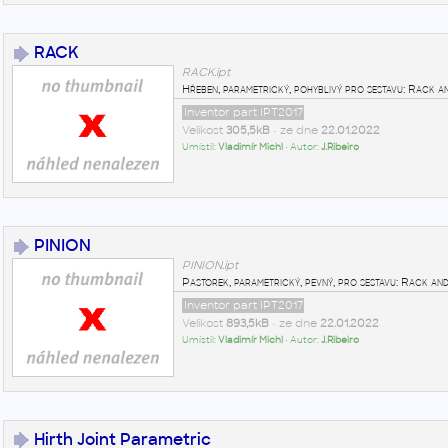
RACK
RACK.ipt
Hřeben, parametrický, pohyblivý pro sestavu: Rack a
Inventor part IPT2017
Velikost
305,5kB
• ze dne
22.01.2022
Umístil:
Vladimír Michl
• Autor:
J.Ribeiro
PINION
PINION.ipt
Pastorek, parametrický, pevný, pro sestavu: Rack and
Inventor part IPT2017
Velikost
893,5kB
• ze dne
22.01.2022
Umístil:
Vladimír Michl
• Autor:
J.Ribeiro
Hirth Joint Parametric