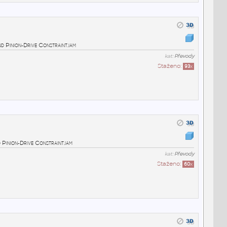
nd Pinion-Drive Constraint.iam
kat:
Převody
Staženo:
93
x
 Pinion-Drive Constraint.iam
kat:
Převody
Staženo:
60
x