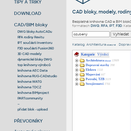
TIPY A TRIKY
CAD bloky, modely, rodiny
DOWNLOAD
Bezplatná knihovna CAD a BIM blok
CAD/BIM bloky
formátech
DWG
,
RFA
,
IPT
,
F3D
. Kat
DWG bloky AutoCADu
RFA rodiny Revitu
IPT součásti Inventoru
Katalog
:
Architektura
•
Dopravn
/obecné
F3D součásti Fusion360
3D CAD modely
Kategorie
Výrobci
dynamické bloky DWG
Architektura
13909
/obecné
top knihovny výrobců
Dopravní stavby
398
Elektro
1550
knihovna AEC Data
Mapování
447
knihovna RUG-CADstudio
Potrubí, TZB
3119
knihovna WATG
Strojírenství
3766
knihovna TDCZ
knihovna BIMproject
PARTcommunity
--
přidat blok - upload
PŘEVODNÍKY