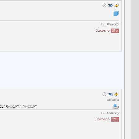
kat:
Převody
Staženo:
371
x
ly Rack.ipt a Pinion.ipt
kat:
Převody
Staženo:
123
x