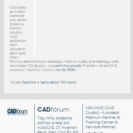
CAD bloky
je možno
stahovat
pro vlastní
osobní a
firemní
použití v
CAD
aplikacích.
Není
dovoleno
jejich další
šíření
formou elektronických katalogů, médií či služeb (jiné katalogy, web
download, CD, apod.) - viz
podmínky použití
. Problém verze DWG
souborů (
neplatný soubor
) řeší
tip 5584
.
Viz též
Statistika
a
nejnovějších 100 bloků
.
CAD
fórum
ARKANCE
(CAD
Studio) - Autodesk
Platinum Partner &
Tipy, triky, podpora,
Training Center &
pomoc a rady pro
Services Partner
AutoCAD, LT, Inventor,
Revit, Map, Civil 3D, 3ds