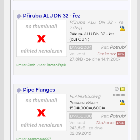
Příruba ALU DN 32 - řez
Příruba_ALU_DN_32_-_ře
z.dwg
Příruba ALU DN 32 - řez
(dle ČSN)
DWG2004
kat:
Potrubí
Velikost
Staženo:
925
x
27,8kB
• ze dne
14.11.2007
Umístil:
Simir
• Autor:
Roman Fojtík
Pipe Flanges
FLANGES.dwg
Potrubní příruby
150#,300#,600#
DWG2000
kat:
Potrubí
Velikost
Staženo:
4723
x
243,6kB
• ze dne
02.09.2016
Umístil:
cadzombie2007