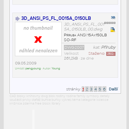
3D_ANSI_PS_FL_0015A_0150LB
3D_ANSI_PS_FL_001
5A_0150LB_00.dwg
Příruba ANSI 15Ax150LB
SO-RF
DWG2007
kat:
Příruby
Velikost
Staženo:
2502
x
261,2kB
• ze dne
09.05.2009
Umístil:
pengyoung
• Autor:
Young
stránky:
1
2
3
4
5
6
Další
CAD bloky: knihovny dwg blok rodiny rodina family symboly detaily
součásti prvky stafáž buňka buňky výkres téma kategorie kolekce
knižnica zdarma free block library