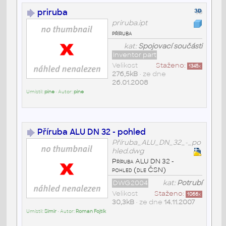
priruba
priruba.ipt
příruba
kat:
Spojovací součásti
Inventor part
Velikost
Staženo:
1345
x
276,5kB
• ze dne
26.01.2008
Umístil:
pine
• Autor:
pine
Příruba ALU DN 32 - pohled
Příruba_ALU_DN_32_-_po
hled.dwg
Příruba ALU DN 32 -
pohled (dle ČSN)
DWG2004
kat:
Potrubí
Velikost
Staženo:
1066
x
30,3kB
• ze dne
14.11.2007
Umístil:
Simir
• Autor:
Roman Fojtík