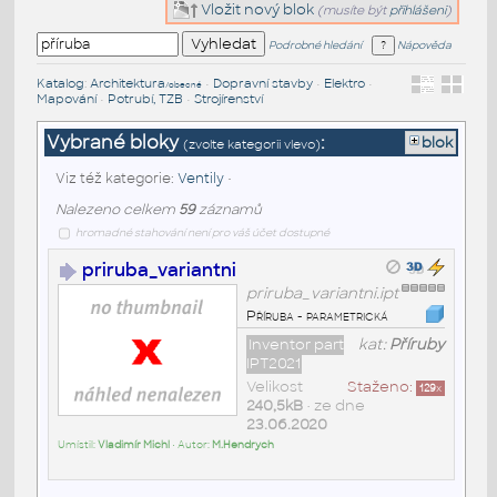
Vložit nový blok
(musíte být
přihlášeni
)
Podrobné hledání
Nápověda
Katalog
:
Architektura
•
Dopravní stavby
•
Elektro
•
/obecné
Mapování
•
Potrubí, TZB
•
Strojírenství
Vybrané bloky
:
blok
(zvolte kategorii vlevo)
Viz též kategorie:
Ventily
•
Nalezeno celkem
59
záznamů
hromadné stahování není pro váš účet dostupné
priruba_variantni
priruba_variantni.ipt
Příruba - parametrická
Inventor part
kat:
Příruby
IPT2021
Velikost
Staženo:
129
x
240,5kB
• ze dne
23.06.2020
Umístil:
Vladimír Michl
• Autor:
M.Hendrych