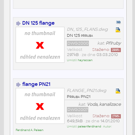
DN 125 flange
DN_125_FLANS.dwg
DN 125 příruba
DWG2000
kat:
Příruby
Velikost
Staženo:
2995
x
297kB
• ze dne
03.03.2010
Umístil:
hayrassan
flange PN21
FLANGE_PN21.dwg
Příruba PN21
kat:
Voda, kanalizace
DWG2007
Velikost
Staženo:
2795
x
649,5kB
• ze dne
14.01.2010
Umístil:
paleanferdinand
• Autor:
Ferdinand A. Palean