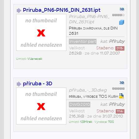
Priruba_PN6-PN16_DIN_2631.ipt
Priruba_PN6-PN16_
DIN_2631.ipt
Příruba svařovaná, dle DIN
2631
Inventor part
kat:
Příruby
Velikost
Staženo:
2115
x
262kB
• ze dne
11.07.2007
Umístil:
VlJanecek
příruba - 3D
příruba_-_3D.dwg
příruba, výrobce TOS Kuřim
DWG2010
kat:
Příruby
Velikost
Staženo:
1114
x
216,3kB
• ze dne
31.07.2010
Umístil:
123Mirek
• Výrobce:
TOS