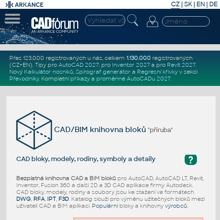
CZ
|
SK
|
EN
|
DE
Přes 123.000 registrovaných u nás, celkem
1.130.000
registrovaných
(CZ+EN)
. Tipy pro
AutoCAD 2027
, pro
Inventor 2027
a pro
Revit 2027
.
Nový
Kalkulátor nosníků
,
Spirograf generátor
a
Regresní křivky
v sekci
Převodníky
.
Kompletní
příkazy
a
proměnné AutoCADu 2027
.
CAD/BIM knihovna bloků
"příruba"
?
CAD bloky, modely, rodiny, symboly a detaily
Bezplatná knihovna CAD a BIM bloků
pro AutoCAD, AutoCAD LT, Revit,
Inventor, Fusion 360 a další 2D a 3D CAD aplikace firmy Autodesk.
CAD bloky, modely, rodiny a soubory jsou ke stažení ve formátech
DWG
,
RFA
,
IPT
,
F3D
. Katalog slouží pro výměnu užitečných bloků mezi
uživateli CAD a BIM aplikací.
Populární
bloky a knihovny
výrobců
.