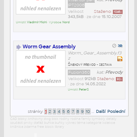
IPT2008
Velikost
Staženo:
1046
x
343,5kB
• ze dne
15.10.2007
Umístil:
Vladimír Michl
• Výrobce:
Nord
Worm Gear Assembly
Worm_Gear_Assembly.f3
z
Šnekový převod - sestava
Fusion360
kat:
Převody
Velikost
912kB
Staženo:
92
x
• ze dne
14.05.2022
Umístil:
PeterS
stránky:
1
2
3
4
5
6
7
8
9
10
...
Další
Poslední
CAD bloky: knihovny dwg blok rodiny rodina family symboly detaily
součásti prvky stafáž buňka buňky výkres téma kategorie kolekce
knižnica zdarma free block library