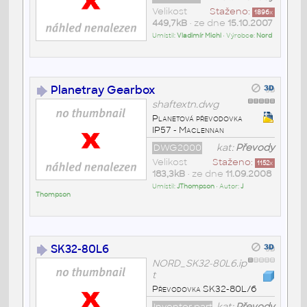
Velikost
Staženo:
1896
x
449,7kB
• ze dne
15.10.2007
Umístil:
Vladimír Michl
• Výrobce:
Nord
Planetray Gearbox
shaftextn.dwg
Planetová převodovka
IP57 - Maclennan
DWG2000
kat:
Převody
Velikost
Staženo:
1152
x
183,3kB
• ze dne
11.09.2008
Umístil:
JThompson
• Autor:
J
Thompson
SK32-80L6
NORD_SK32-80L6.ip
t
Převodovka SK32-80L/6
Inventor part
kat:
Převody