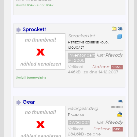
Umístil:
Sivák
• Autor:
Sivák
Sprocket1
Sprocket1.ipt
Řetězové ozubené kolo,
iSoučást
Inventor part
kat:
Převody
IPT2008
Velikost
Staženo:
10565
x
446kB
• ze dne
14.12.2007
Umístil:
tommyalpina
Gear
Rackgear.dwg
Pastorek
DWG2007
kat:
Převody
Velikost
Staženo:
6405
x
284,6kB
• ze dne