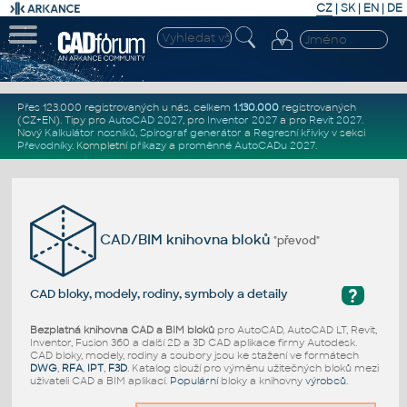
CZ
|
SK
|
EN
|
DE
Přes 123.000 registrovaných u nás, celkem
1.130.000
registrovaných
(CZ+EN)
. Tipy pro
AutoCAD 2027
, pro
Inventor 2027
a pro
Revit 2027
.
Nový
Kalkulátor nosníků
,
Spirograf generátor
a
Regresní křivky
v sekci
Převodníky
.
Kompletní
příkazy
a
proměnné AutoCADu 2027
.
CAD/BIM knihovna bloků
"převod"
?
CAD bloky, modely, rodiny, symboly a detaily
Bezplatná knihovna CAD a BIM bloků
pro AutoCAD, AutoCAD LT, Revit,
Inventor, Fusion 360 a další 2D a 3D CAD aplikace firmy Autodesk.
CAD bloky, modely, rodiny a soubory jsou ke stažení ve formátech
DWG
,
RFA
,
IPT
,
F3D
. Katalog slouží pro výměnu užitečných bloků mezi
uživateli CAD a BIM aplikací.
Populární
bloky a knihovny
výrobců
.