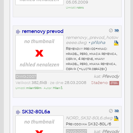
05.05.2009
Umístil:
rokrs
remenovy prevod
remenovy_prevod_hotov
eeee.dwg
+
příloha
Remenovy prevod=hnaci
hriadel, pero, hnacia remenica,
cervik, 4 remene, hnany
hriadel, pero, hnana remenica,
červík (+ilustr.obrázek)
DWG2007
kat:
Převody
Velikost
382,6kB
• ze dne
28.03.2008
Staženo:
2720
x
Umístil:
milan199m
• Autor:
Milan Š.
SK32-80L6a
NORD_SK32-80L6.dwg
Převodovka SK32-80L/6
DWG2007
kat:
Převody