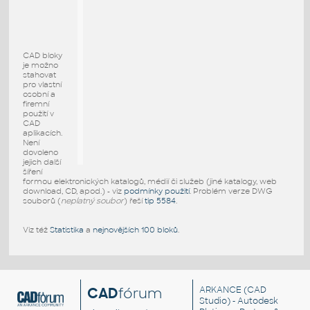
CAD bloky
je možno
stahovat
pro vlastní
osobní a
firemní
použití v
CAD
aplikacích.
Není
dovoleno
jejich další
šíření
formou elektronických katalogů, médií či služeb (jiné katalogy, web
download, CD, apod.) - viz
podmínky použití
. Problém verze DWG
souborů (
neplatný soubor
) řeší
tip 5584
.
Viz též
Statistika
a
nejnovějších 100 bloků
.
CAD
fórum
ARKANCE
(CAD
Studio) - Autodesk