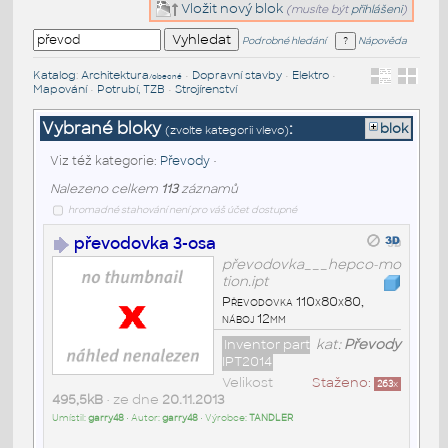
Vložit nový blok
(musíte být
přihlášeni
)
Podrobné hledání
Nápověda
Katalog
:
Architektura
•
Dopravní stavby
•
Elektro
•
/obecné
Mapování
•
Potrubí, TZB
•
Strojírenství
Vybrané bloky
:
blok
(zvolte kategorii vlevo)
Viz též kategorie:
Převody
•
Nalezeno celkem
113
záznamů
hromadné stahování není pro váš účet dostupné
převodovka 3-osa
převodovka___hepco-mo
tion.ipt
Převodovka 110x80x80,
náboj 12mm
Inventor part
kat:
Převody
IPT2014
Velikost
Staženo:
263
x
495,5kB
• ze dne
20.11.2013
Umístil:
garry48
• Autor:
garry48
• Výrobce:
TANDLER