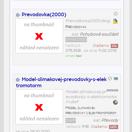
Prevodovka(2000)
Prevodovka2000.dwg
Převodovka
kat:
Pohybové součásti
DWG2000
Velikost
Staženo:
474
x
376,6kB
• ze dne
11.02.2016
Umístil:
Itaki
Model-slimakovej-prevodovky-s-elek
tromotorm
Model-slimakovej-pr
evodovky-s-elektromotor
m.dwf
Model slimakovej
prevodovky s elektromotorom
DWF
kat:
Převody
Velikost
1MB
•
Staženo:
2425
x
ze dne
26.10.2010