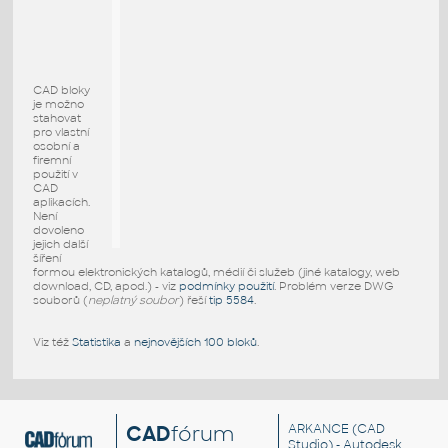
CAD bloky
je možno
stahovat
pro vlastní
osobní a
firemní
použití v
CAD
aplikacích.
Není
dovoleno
jejich další
šíření
formou elektronických katalogů, médií či služeb (jiné katalogy, web
download, CD, apod.) - viz
podmínky použití
. Problém verze DWG
souborů (
neplatný soubor
) řeší
tip 5584
.
Viz též
Statistika
a
nejnovějších 100 bloků
.
CAD
fórum
ARKANCE
(CAD
Studio) - Autodesk