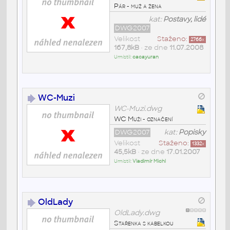
Pár - muž a žena
kat:
Postavy, lidé
DWG2007
Velikost
Staženo:
2766
x
167,8kB
• ze dne
11.07.2008
Umístil:
cacayuran
WC-Muzi
WC-Muzi.dwg
WC Muži - označení
DWG2007
kat:
Popisky
Velikost
Staženo:
1332
x
45,5kB
• ze dne
17.01.2007
Umístil:
Vladimír Michl
OldLady
OldLady.dwg
Stařenka s kabelkou