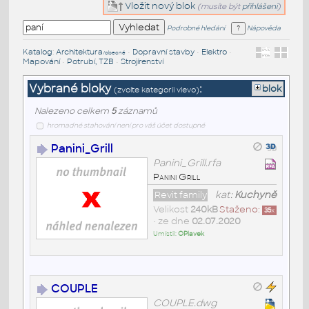
Vložit nový blok
(musíte být
přihlášeni
)
Podrobné hledání
Nápověda
Katalog
:
Architektura
•
Dopravní stavby
•
Elektro
•
/obecné
Mapování
•
Potrubí, TZB
•
Strojírenství
Vybrané bloky
:
blok
(zvolte kategorii vlevo)
Nalezeno celkem
5
záznamů
hromadné stahování není pro váš účet dostupné
Panini_Grill
Panini_Grill.rfa
Panini Grill
Revit family
kat:
Kuchyně
Velikost
240kB
Staženo:
35
x
• ze dne
02.07.2020
Umístil:
OPlavek
COUPLE
COUPLE.dwg