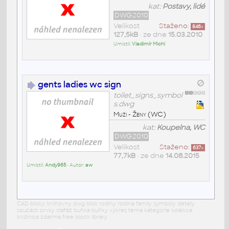
kat:
Postavy, lidé
DWG2010
Velikost
Staženo:
846
x
127,5kB
• ze dne
15.03.2010
Umístil:
Vladimír Michl
gents ladies wc sign
toilet_signs_symbol
s.dwg
Muži - Ženy (WC)
kat:
Koupelna, WC
DWG2010
Velikost
Staženo:
637
x
77,7kB
• ze dne
14.08.2015
Umístil:
Andy965
• Autor:
aw
CAD bloky: knihovny dwg blok rodiny rodina family symboly detaily
součásti prvky stafáž buňka buňky výkres téma kategorie kolekce
knižnica zdarma free block library