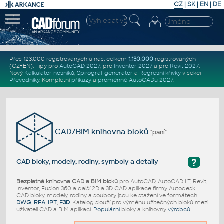
CZ
|
SK
|
EN
|
DE
Přes 123.000 registrovaných u nás, celkem
1.130.000
registrovaných
(CZ+EN)
. Tipy pro
AutoCAD 2027
, pro
Inventor 2027
a pro
Revit 2027
.
Nový
Kalkulátor nosníků
,
Spirograf generátor
a
Regresní křivky
v sekci
Převodníky
.
Kompletní
příkazy
a
proměnné AutoCADu 2027
.
CAD/BIM knihovna bloků
"paní"
?
CAD bloky, modely, rodiny, symboly a detaily
Bezplatná knihovna CAD a BIM bloků
pro AutoCAD, AutoCAD LT, Revit,
Inventor, Fusion 360 a další 2D a 3D CAD aplikace firmy Autodesk.
CAD bloky, modely, rodiny a soubory jsou ke stažení ve formátech
DWG
,
RFA
,
IPT
,
F3D
. Katalog slouží pro výměnu užitečných bloků mezi
uživateli CAD a BIM aplikací.
Populární
bloky a knihovny
výrobců
.