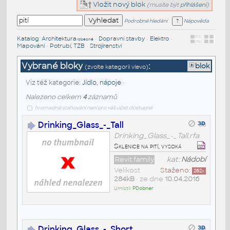
Vložit nový blok
(musíte být
přihlášeni
)
Podrobné hledání
Nápověda
Katalog
:
Architektura
•
Dopravní stavby
•
Elektro
•
/obecné
Mapování
•
Potrubí, TZB
•
Strojírenství
Vybrané bloky
:
blok
(zvolte kategorii vlevo)
Viz též kategorie:
Jídlo, nápoje
•
Nalezeno celkem
4
záznamů
hromadné stahování není pro váš účet dostupné
Drinking_Glass_-_Tall
Drinking_Glass_-_Tall.rfa
Sklenice na pití, vysoká
Revit family
kat:
Nádobí
Velikost
Staženo:
262
x
284kB
• ze dne
10.04.2016
Umístil:
PDobner
Drinking_Glass_-_Short