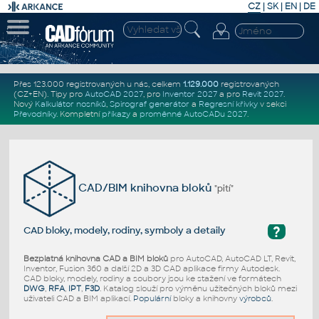
CZ
|
SK
|
EN
|
DE
Přes 123.000 registrovaných u nás, celkem
1.129.000
registrovaných
(CZ+EN)
. Tipy pro
AutoCAD 2027
, pro
Inventor 2027
a pro
Revit 2027
.
Nový
Kalkulátor nosníků
,
Spirograf generátor
a
Regresní křivky
v sekci
Převodníky
.
Kompletní
příkazy
a
proměnné AutoCADu 2027
.
CAD/BIM knihovna bloků
"pití"
?
CAD bloky, modely, rodiny, symboly a detaily
Bezplatná knihovna CAD a BIM bloků
pro AutoCAD, AutoCAD LT, Revit,
Inventor, Fusion 360 a další 2D a 3D CAD aplikace firmy Autodesk.
CAD bloky, modely, rodiny a soubory jsou ke stažení ve formátech
DWG
,
RFA
,
IPT
,
F3D
. Katalog slouží pro výměnu užitečných bloků mezi
uživateli CAD a BIM aplikací.
Populární
bloky a knihovny
výrobců
.