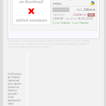
whiska
DWG2007
kat:
Zábava
Velikost
Staženo:
1052
x
1,69MB
• ze dne
18.05.2010
Umístil:
XVavron
• Autor:
XVavron
CAD bloky: knihovny dwg blok rodiny rodina family symboly detaily
součásti prvky stafáž buňka buňky výkres téma kategorie kolekce
knižnica zdarma free block library
CAD bloky
je možno
stahovat
pro vlastní
osobní a
firemní
použití v
CAD
aplikacích.
Není