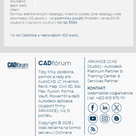
dovoleno
jejich další
šíření
formou elektronických katalogů, médií či služeb (jiné katalogy, web
download, CD, apod.) - viz
podmínky použití
. Problém verze DWG
souborů (
neplatný soubor
) řeší
tip 5584
.
Viz též
Statistika
a
nejnovějších 100 bloků
.
CAD
fórum
ARKANCE
(CAD
Studio) - Autodesk
Platinum Partner &
Tipy, triky, podpora,
Training Center &
pomoc a rady pro
Services Partner
AutoCAD, LT, Inventor,
Revit, Map, Civil 3D, 3ds
KONTAKT:
Max, Fusion, Forma,
webmaster.cz@arkance.w
Vault, PowerMill a další
| tel. +420 910 970 111
Autodesk aplikace
(support firmy
ARKANCE). Viz
O
portálu
.
Copyright © 2026 |
Web reklama
na tomto
serveru |
Ochrana