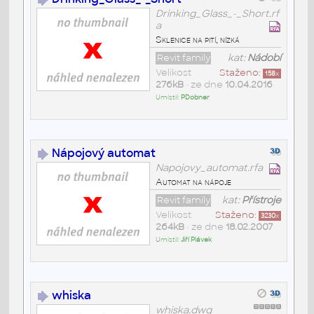
Drinking_Glass_-_Short.rf
a
Sklenice na pití, nízká
Revit family
kat:
Nádobí
Velikost
Staženo:
158
x
276kB
• ze dne
10.04.2016
Umístil:
PDobner
Nápojový automat
Napojovy_automat.rfa
Automat na nápoje
Revit family
kat:
Přístroje
Velikost
Staženo:
3230
x
264kB
• ze dne
18.02.2007
Umístil:
Jiří Plávek
whiska
whiska.dwg