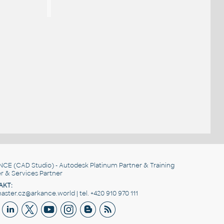
NCE
(CAD Studio) - Autodesk Platinum Partner & Training
r & Services Partner
AKT:
ster.cz@arkance.world | tel. +420 910 970 111