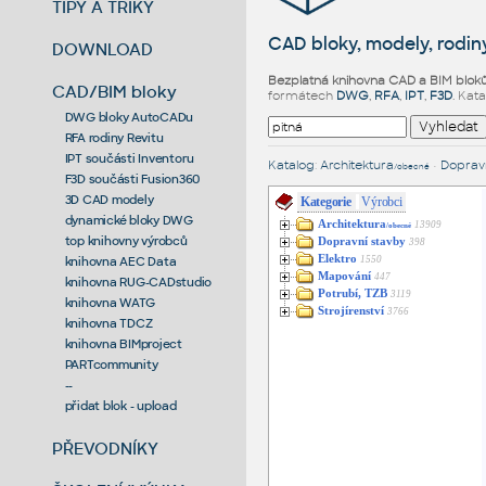
TIPY A TRIKY
CAD bloky, modely, rodiny
DOWNLOAD
Bezplatná knihovna CAD a BIM blok
CAD/BIM bloky
formátech
DWG
,
RFA
,
IPT
,
F3D
. Kat
DWG bloky AutoCADu
RFA rodiny Revitu
IPT součásti Inventoru
Katalog
:
Architektura
•
Dopravn
/obecné
F3D součásti Fusion360
3D CAD modely
Kategorie
Výrobci
dynamické bloky DWG
Architektura
13909
/obecné
top knihovny výrobců
Dopravní stavby
398
Elektro
1550
knihovna AEC Data
Mapování
447
knihovna RUG-CADstudio
Potrubí, TZB
3119
knihovna WATG
Strojírenství
3766
knihovna TDCZ
knihovna BIMproject
PARTcommunity
--
přidat blok - upload
PŘEVODNÍKY