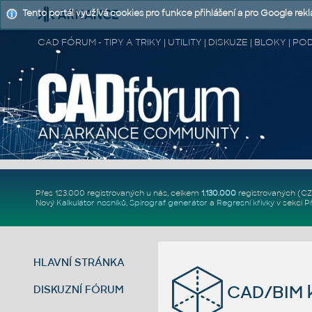
Tento portál využívá cookies pro funkce přihlášení a pro Google rek
CAD FÓRUM - TIPY A TRIKY | UTILITY | DISKUZE | BLOKY |
Přes 123.000 registrovaných u nás, celkem
1.130.000
registrovaných (C
Nový
Kalkulátor nosníků
,
Spirograf generátor
a
Regresní křivky
v sekci
P
HLAVNÍ STRÁNKA
CAD/BIM k
DISKUZNÍ FÓRUM