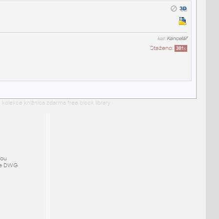
kat:
Kancelář
Staženo:
381
x
 kolekce knižnica zdarma free block library
mou
ze DWG