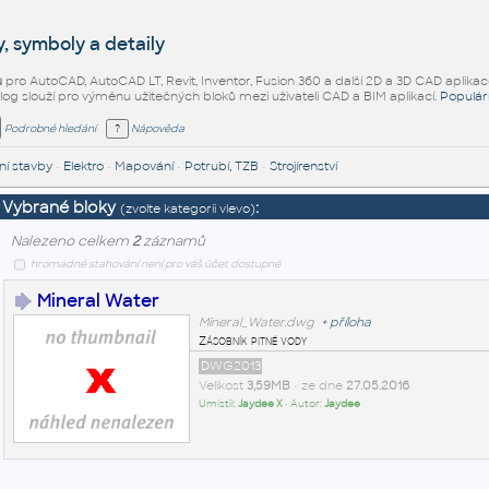
, symboly a detaily
ů
pro AutoCAD, AutoCAD LT, Revit, Inventor, Fusion 360 a další 2D a 3D CAD aplikac
alog slouží pro výměnu užitečných bloků mezi uživateli CAD a BIM aplikací.
Populár
Podrobné hledání
Nápověda
í stavby
•
Elektro
•
Mapování
•
Potrubí, TZB
•
Strojírenství
Vybrané bloky
:
(zvolte kategorii vlevo)
Nalezeno celkem
2
záznamů
hromadné stahování není pro váš účet dostupné
Mineral Water
Mineral_Water.dwg
+
příloha
Zásobník pitné vody
DWG2013
Velikost
3,59MB
• ze dne
27.05.2016
Umístil:
Jaydee X
• Autor:
Jaydee