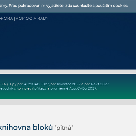
lamy. Před pokračováním vyjadřete, zda souhlasíte s použitím cookies.
 PODPORA | POMOC A RADY
Z+EN)
. Tipy pro
AutoCAD 2027
, pro
Inventor 2027
a pro
Revit 2027
.
řevodníky
.
Kompletní
příkazy
a
proměnné AutoCADu 2027
.
nihovna bloků
"pitná"