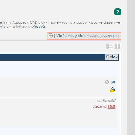
?
e firmy Autodesk. CAD bloky, modely, rodiny a soubory jsou ke stažení ve
ní
bloky a knihovny
výrobců
.
Vložit nový blok
(musíte být
přihlášeni
)
blok
kat:
Kancelář
Staženo:
347
x