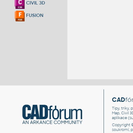
CIVIL 3D
FUSION
CAD
fó
Tipy, triky
Map, Civil 
aplikace (
Copyright 
soukromí, 