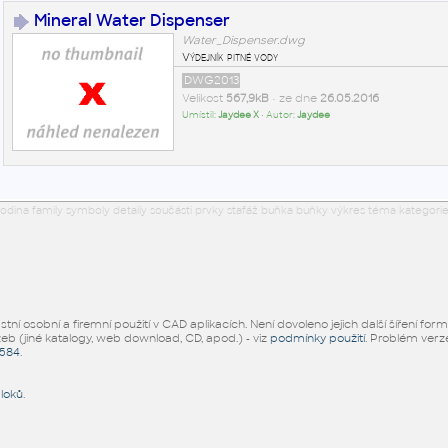
Mineral Water Dispenser
Water_Dispenser.dwg
Výdejník pitné vody
DWG2013
Velikost
567,9kB
• ze dne
26.05.2016
Umístil:
Jaydee X
• Autor:
Jaydee
odina family symboly detaily součásti prvky stafáž buňka buňky výkres téma kategorie
ní osobní a firemní použití v CAD aplikacích. Není dovoleno jejich další šíření for
žeb (jiné katalogy, web download, CD, apod.) - viz
podmínky použití
. Problém ver
5584
.
bloků
.