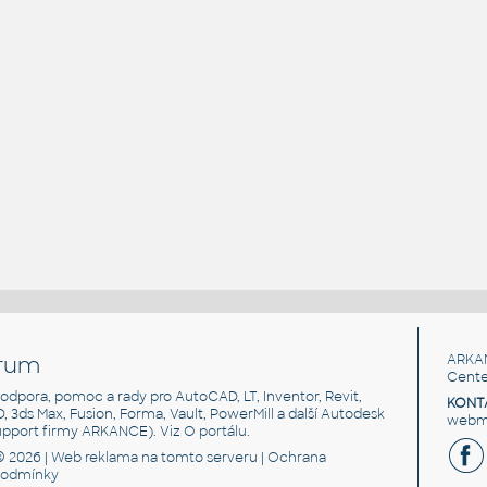
rum
ARKA
Cente
, podpora, pomoc a rady pro AutoCAD, LT, Inventor, Revit,
KONT
3D, 3ds Max, Fusion, Forma, Vault, PowerMill a další Autodesk
webma
support firmy ARKANCE). Viz
O portálu
.
© 2026 |
Web reklama
na tomto serveru |
Ochrana
podmínky