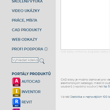
ŠKOLENÍ/VÝUKA
VIDEO UKÁZKY
PRÁCE, MÍSTA
CAD PRODUKTY
WEB ODKAZY
PROFI PODPORA
ⓘ
CAD bloky: knihovny dwg blok rodiny r
PORTÁLY PRODUKTŮ
CAD bloky je možno stahovat pro vlast
AUTOCAD
elektronických katalogů, médií či slu
souborů (
neplatný soubor
) řeší
tip 
INVENTOR
Viz též
Statistika
a
nejnovějších 100 
REVIT