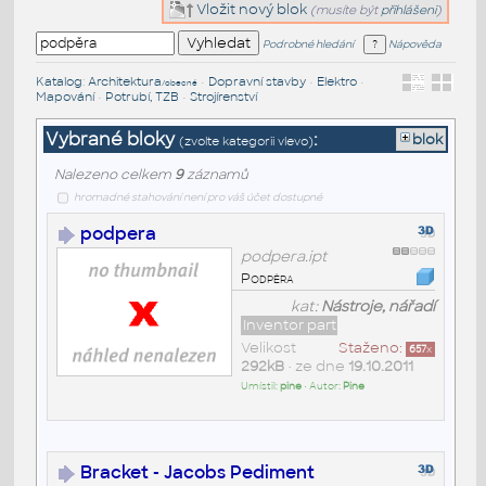
Vložit nový blok
(musíte být
přihlášeni
)
Podrobné hledání
Nápověda
Katalog
:
Architektura
•
Dopravní stavby
•
Elektro
•
/obecné
Mapování
•
Potrubí, TZB
•
Strojírenství
Vybrané bloky
:
blok
(zvolte kategorii vlevo)
Nalezeno celkem
9
záznamů
hromadné stahování není pro váš účet dostupné
podpera
podpera.ipt
Podpěra
kat:
Nástroje, nářadí
Inventor part
Velikost
Staženo:
657
x
292kB
• ze dne
19.10.2011
Umístil:
pine
• Autor:
Pine
Bracket - Jacobs Pediment