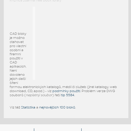
knižnica zdarma free block library
CAD bloky
je možno
stahovat
pro vlastní
osobní a
firemní
použití v
CAD
aplikacích.
Není
dovoleno
jejich další
šíření
formou elektronických katalogů, médií či služeb (jiné katalogy, web
download, CD, apod.) - viz
podmínky použití
. Problém verze DWG
souborů (
neplatný soubor
) řeší
tip 5584
.
Viz též
Statistika
a
nejnovějších 100 bloků
.