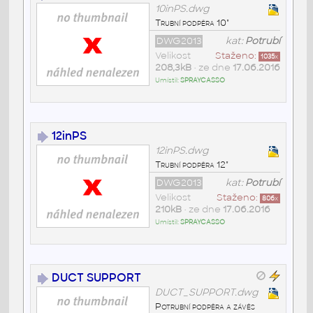
10inPS.dwg
Trubní podpěra 10"
DWG2013
kat:
Potrubí
Velikost
Staženo:
1035
x
208,3kB
• ze dne
17.06.2016
Umístil:
SPRAYCASSO
12inPS
12inPS.dwg
Trubní podpěra 12"
DWG2013
kat:
Potrubí
Velikost
Staženo:
806
x
210kB
• ze dne
17.06.2016
Umístil:
SPRAYCASSO
DUCT SUPPORT
DUCT_SUPPORT.dwg
Potrubní podpěra a závěs