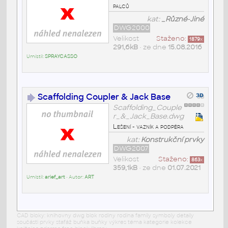
palců
kat:
_Různé-Jiné
DWG2000
Velikost
Staženo:
1879
x
291,6kB
• ze dne
15.08.2016
Umístil:
SPRAYCASSO
Scaffolding Coupler & Jack Base
Scaffolding_Couple
r_&_Jack_Base.dwg
Lešení - vazník a podpěra
kat:
Konstrukční prvky
DWG2007
Velikost
Staženo:
863
x
359,1kB
• ze dne
01.07.2021
Umístil:
arief_art
• Autor:
ART
CAD bloky: knihovny dwg blok rodiny rodina family symboly detaily
součásti prvky stafáž buňka buňky výkres téma kategorie kolekce