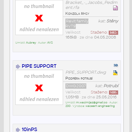
Bracket_-_Jacobs_Pedim
ent.rfa
Konzola římsy
Revit family
kat:
Stěny
RVT9
Velikost
Staženo:
3482
x
168kB
• ze dne
04.05.2008
Umístil:
Aubrey
• Autor:
AVS
PIPE SUPPORT
PIPE_SUPPORT.dwg
Podpěra potrubí
DWG2007
kat:
Potrubí
Velikost
Staženo:
1436
x
1,05MB
• ze dne
25.05.2016
Umístil:
m.wasimijaz@gmail.co
• Autor:
200
• Výrobce:
waseem engineering
10inPS