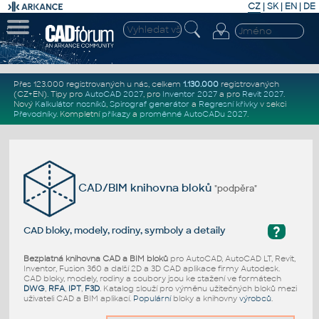
CZ
|
SK
|
EN
|
DE
Přes 123.000 registrovaných u nás, celkem
1.130.000
registrovaných
(CZ+EN)
. Tipy pro
AutoCAD 2027
, pro
Inventor 2027
a pro
Revit 2027
.
Nový
Kalkulátor nosníků
,
Spirograf generátor
a
Regresní křivky
v sekci
Převodníky
.
Kompletní
příkazy
a
proměnné AutoCADu 2027
.
CAD/BIM knihovna bloků
"podpěra"
?
CAD bloky, modely, rodiny, symboly a detaily
Bezplatná knihovna CAD a BIM bloků
pro AutoCAD, AutoCAD LT, Revit,
Inventor, Fusion 360 a další 2D a 3D CAD aplikace firmy Autodesk.
CAD bloky, modely, rodiny a soubory jsou ke stažení ve formátech
DWG
,
RFA
,
IPT
,
F3D
. Katalog slouží pro výměnu užitečných bloků mezi
uživateli CAD a BIM aplikací.
Populární
bloky a knihovny
výrobců
.