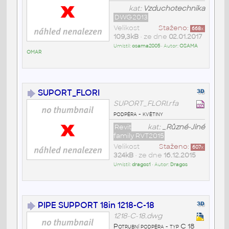
kat:
Vzduchotechnika
DWG2013
Velikost
Staženo:
668
x
109,3kB
• ze dne
02.01.2017
Umístil:
osama2005
• Autor:
OSAMA
OMAR
SUPORT_FLORI
SUPORT_FLORI.rfa
podpěra - květiny
Revit
kat:
_Různé-Jiné
family RVT2015
Velikost
Staženo:
607
x
324kB
• ze dne
16.12.2015
Umístil:
dragos1
• Autor:
Dragos
PIPE SUPPORT 18in 1218-C-18
1218-C-18.dwg
Potrubní podpěra - typ C 18