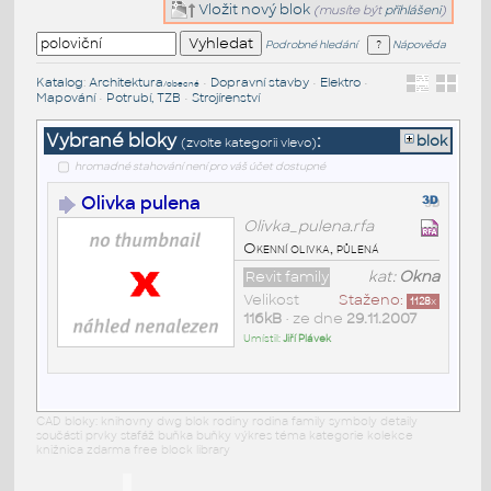
Vložit nový blok
(musíte být
přihlášeni
)
Podrobné hledání
Nápověda
Katalog
:
Architektura
•
Dopravní stavby
•
Elektro
•
/obecné
Mapování
•
Potrubí, TZB
•
Strojírenství
Vybrané bloky
:
blok
(zvolte kategorii vlevo)
hromadné stahování není pro váš účet dostupné
Olivka pulena
Olivka_pulena.rfa
Okenní olivka, půlená
Revit family
kat:
Okna
Velikost
Staženo:
1128
x
116kB
• ze dne
29.11.2007
Umístil:
Jiří Plávek
CAD bloky: knihovny dwg blok rodiny rodina family symboly detaily
součásti prvky stafáž buňka buňky výkres téma kategorie kolekce
knižnica zdarma free block library