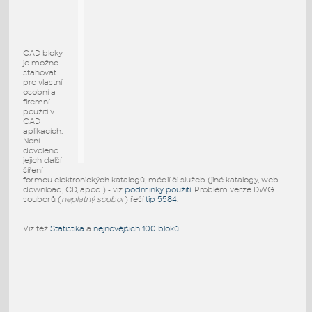
CAD bloky
je možno
stahovat
pro vlastní
osobní a
firemní
použití v
CAD
aplikacích.
Není
dovoleno
jejich další
šíření
formou elektronických katalogů, médií či služeb (jiné katalogy, web
download, CD, apod.) - viz
podmínky použití
. Problém verze DWG
souborů (
neplatný soubor
) řeší
tip 5584
.
Viz též
Statistika
a
nejnovějších 100 bloků
.