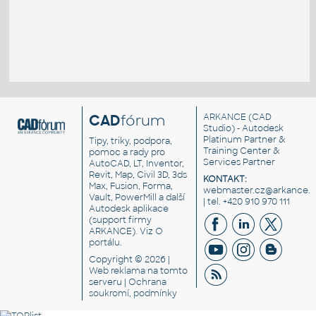
CAD
fórum
ARKANCE
(CAD
Studio) - Autodesk
Platinum Partner &
Tipy, triky, podpora,
Training Center &
pomoc a rady pro
Services Partner
AutoCAD, LT, Inventor,
Revit, Map, Civil 3D, 3ds
KONTAKT:
Max, Fusion, Forma,
webmaster.cz@arkance.w
Vault, PowerMill a další
| tel. +420 910 970 111
Autodesk aplikace
(support firmy
ARKANCE). Viz
O
portálu
.
Copyright © 2026 |
Web reklama
na tomto
serveru |
Ochrana
soukromí, podmínky