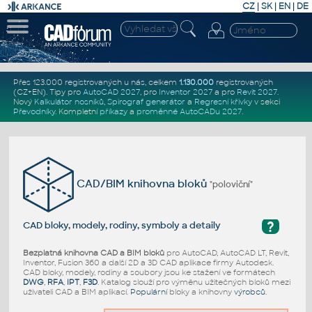
CZ
|
SK
|
EN
|
DE
Přes 123.000 registrovaných u nás, celkem
1.130.000
registrovaných
(CZ+EN)
. Tipy pro
AutoCAD 2027
, pro
Inventor 2027
a pro
Revit 2027
.
Nový
Kalkulátor nosníků
,
Spirograf generátor
a
Regresní křivky
v sekci
Převodníky
.
Kompletní
příkazy
a
proměnné AutoCADu 2027
.
CAD/BIM knihovna bloků
"poloviční"
?
CAD bloky, modely, rodiny, symboly a detaily
Bezplatná knihovna CAD a BIM bloků
pro AutoCAD, AutoCAD LT, Revit,
Inventor, Fusion 360 a další 2D a 3D CAD aplikace firmy Autodesk.
CAD bloky, modely, rodiny a soubory jsou ke stažení ve formátech
DWG
,
RFA
,
IPT
,
F3D
. Katalog slouží pro výměnu užitečných bloků mezi
uživateli CAD a BIM aplikací.
Populární
bloky a knihovny
výrobců
.