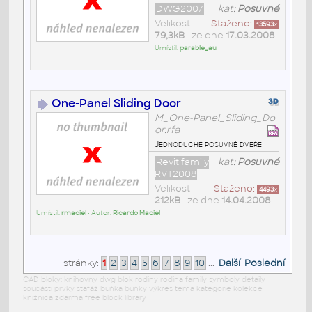
DWG2007
kat:
Posuvné
Velikost
Staženo:
13593
x
79,3kB
• ze dne
17.03.2008
Umístil:
parable_au
One-Panel Sliding Door
M_One-Panel_Sliding_Do
or.rfa
Jednoduché posuvné dveře
Revit family
kat:
Posuvné
RVT2008
Velikost
Staženo:
4493
x
212kB
• ze dne
14.04.2008
Umístil:
rmaciel
• Autor:
Ricardo Maciel
stránky:
1
2
3
4
5
6
7
8
9
10
...
Další
Poslední
CAD bloky: knihovny dwg blok rodiny rodina family symboly detaily
součásti prvky stafáž buňka buňky výkres téma kategorie kolekce
knižnica zdarma free block library