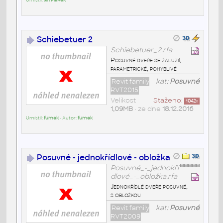
Umístil:
Jiří Plávek
Schiebetuer 2
Schiebetuer_2.rfa
Posuvné dveře se žaluzií,
parametrické, pohyblivé
Revit family
kat:
Posuvné
RVT2015
Velikost
Staženo:
1042
x
1,09MB
• ze dne
18.12.2016
Umístil:
fumek
• Autor:
fumek
Posuvné - jednokřídlové - obložka
Posuvné_-_jednokří
dlové_-_obložka.rfa
Jednokřídlé dveře posuvné,
s obložkou
Revit family
kat:
Posuvné
RVT2009