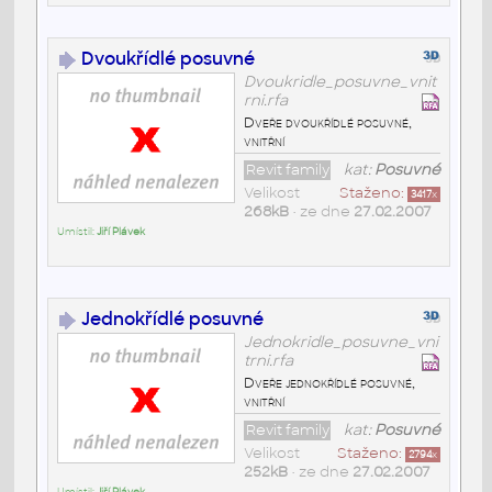
Dvoukřídlé posuvné
Dvoukridle_posuvne_vnit
rni.rfa
Dveře dvoukřídlé posuvné,
vnitřní
Revit family
kat:
Posuvné
Velikost
Staženo:
3417
x
268kB
• ze dne
27.02.2007
Umístil:
Jiří Plávek
Jednokřídlé posuvné
Jednokridle_posuvne_vni
trni.rfa
Dveře jednokřídlé posuvné,
vnitřní
Revit family
kat:
Posuvné
Velikost
Staženo:
2794
x
252kB
• ze dne
27.02.2007