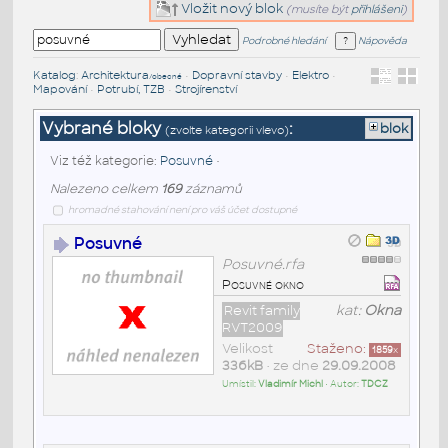
Vložit nový blok
(musíte být
přihlášeni
)
Podrobné hledání
Nápověda
Katalog
:
Architektura
•
Dopravní stavby
•
Elektro
•
/obecné
Mapování
•
Potrubí, TZB
•
Strojírenství
Vybrané bloky
:
blok
(zvolte kategorii vlevo)
Viz též kategorie:
Posuvné
•
Nalezeno celkem
169
záznamů
hromadné stahování není pro váš účet dostupné
Posuvné
Posuvné.rfa
Posuvné okno
Revit family
kat:
Okna
RVT2009
Velikost
Staženo:
1859
x
336kB
• ze dne
29.09.2008
Umístil:
Vladimír Michl
• Autor:
TDCZ