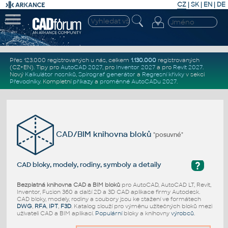
CZ
|
SK
|
EN
|
DE
Přes 123.000 registrovaných u nás, celkem
1.130.000
registrovaných
(CZ+EN)
. Tipy pro
AutoCAD 2027
, pro
Inventor 2027
a pro
Revit 2027
.
Nový
Kalkulátor nosníků
,
Spirograf generátor
a
Regresní křivky
v sekci
Převodníky
.
Kompletní
příkazy
a
proměnné AutoCADu 2027
.
CAD/BIM knihovna bloků
"posuvné"
?
CAD bloky, modely, rodiny, symboly a detaily
Bezplatná knihovna CAD a BIM bloků
pro AutoCAD, AutoCAD LT, Revit,
Inventor, Fusion 360 a další 2D a 3D CAD aplikace firmy Autodesk.
CAD bloky, modely, rodiny a soubory jsou ke stažení ve formátech
DWG
,
RFA
,
IPT
,
F3D
. Katalog slouží pro výměnu užitečných bloků mezi
uživateli CAD a BIM aplikací.
Populární
bloky a knihovny
výrobců
.