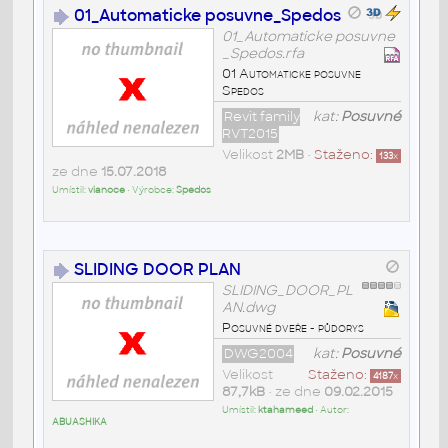
01_Automaticke posuvne_Spedos
01_Automaticke posuvne
_Spedos.rfa
01 Automaticke posuvne
Spedos
Revit family
kat:
Posuvné
RVT2015
Velikost
2MB
•
Staženo:
133
x
ze dne
15.07.2018
Umístil:
vianoce
• Výrobce:
Spedos
SLIDING DOOR PLAN
SLIDING_DOOR_PL
AN.dwg
Posuvné dveře - půdorys
DWG2004
kat:
Posuvné
Velikost
Staženo:
4187
x
87,7kB
• ze dne
09.02.2015
Umístil:
ktahameed
• Autor:
ABUASHIKA