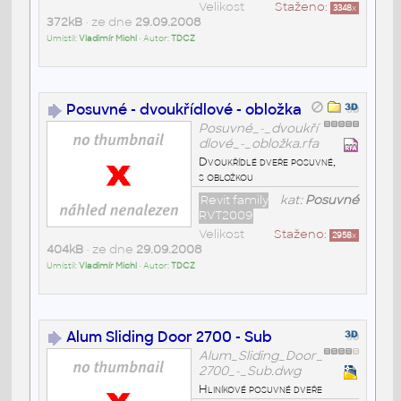
Velikost
Staženo:
3348
x
372kB
• ze dne
29.09.2008
Umístil:
Vladimír Michl
• Autor:
TDCZ
Posuvné - dvoukřídlové - obložka
Posuvné_-_dvoukří
dlové_-_obložka.rfa
Dvoukřídlé dveře posuvné,
s obložkou
Revit family
kat:
Posuvné
RVT2009
Velikost
Staženo:
2958
x
404kB
• ze dne
29.09.2008
Umístil:
Vladimír Michl
• Autor:
TDCZ
Alum Sliding Door 2700 - Sub
Alum_Sliding_Door_
2700_-_Sub.dwg
Hliníkové posuvné dveře