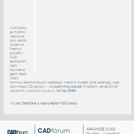
CAD bloky
je možno
stahovat
pro vlastní
osobní a
firemní
použití v
CAD
aplikacích.
Není
dovoleno
jejich další
šíření
formou elektronických katalogů, médií či služeb (jiné katalogy, web
download, CD, apod.) - viz
podmínky použití
. Problém verze DWG
souborů (
neplatný soubor
) řeší
tip 5584
.
Viz též
Statistika
a
nejnovějších 100 bloků
.
CAD
fórum
ARKANCE
(CAD
Studio) - Autodesk