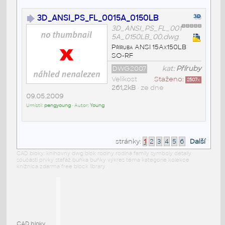
3D_ANSI_PS_FL_0015A_0150LB
3D_ANSI_PS_FL_001
5A_0150LB_00.dwg
Příruba ANSI 15Ax150LB
SO-RF
DWG2007
kat:
Příruby
Velikost
Staženo:
2507
x
261,2kB
• ze dne
09.05.2009
Umístil:
pengyoung
• Autor:
Young
stránky:
1
2
3
4
5
6
Další
CAD bloky: knihovny dwg blok rodiny rodina family symboly detaily
součásti prvky stafáž buňka buňky výkres téma kategorie kolekce
knižnica zdarma free block library
CAD bloky