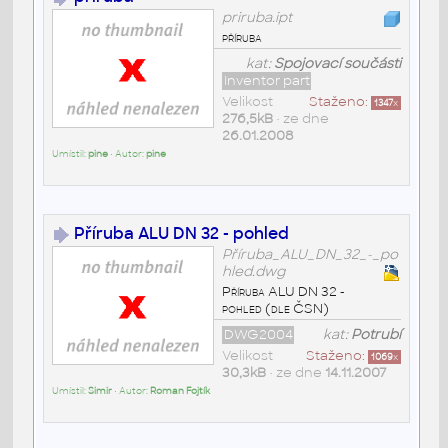
priruba.ipt
příruba
kat:
Spojovací součásti
Inventor part
Velikost
Staženo:
1347
x
276,5kB
• ze dne
26.01.2008
Umístil:
pine
• Autor:
pine
Příruba ALU DN 32 - pohled
Příruba_ALU_DN_32_-_po
hled.dwg
Příruba ALU DN 32 -
pohled (dle ČSN)
DWG2004
kat:
Potrubí
Velikost
Staženo:
1069
x
30,3kB
• ze dne
14.11.2007
Umístil:
Simir
• Autor:
Roman Fojtík