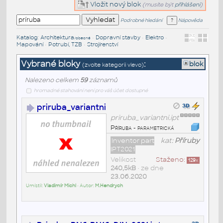
Vložit nový blok
(musíte být
přihlášeni
)
Podrobné hledání
Nápověda
Katalog
:
Architektura
•
Dopravní stavby
•
Elektro
•
/obecné
Mapování
•
Potrubí, TZB
•
Strojírenství
Vybrané bloky
:
blok
(zvolte kategorii vlevo)
Nalezeno celkem
59
záznamů
hromadné stahování není pro váš účet dostupné
priruba_variantni
priruba_variantni.ipt
Příruba - parametrická
Inventor part
kat:
Příruby
IPT2021
Velikost
Staženo:
129
x
240,5kB
• ze dne
23.06.2020
Umístil:
Vladimír Michl
• Autor:
M.Hendrych