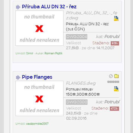
Příruba ALU DN 32 - řez
Příruba_ALU_DN_32_-_ře
z.dwg
Příruba ALU DN 32 - řez
(dle ČSN)
DWG2004
kat:
Potrubí
Velikost
Staženo:
928
x
27,8kB
• ze dne
14.11.2007
Umístil:
Simir
• Autor:
Roman Fojtík
Pipe Flanges
FLANGES.dwg
Potrubní příruby
150#,300#,600#
DWG2000
kat:
Potrubí
Velikost
Staženo:
4723
x
243,6kB
• ze dne
02.09.2016
Umístil:
cadzombie2007