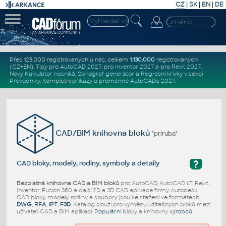
CZ
|
SK
|
EN
|
DE
Přes 123.000 registrovaných u nás, celkem
1.130.000
registrovaných
(CZ+EN)
. Tipy pro
AutoCAD 2027
, pro
Inventor 2027
a pro
Revit 2027
.
Nový
Kalkulátor nosníků
,
Spirograf generátor
a
Regresní křivky
v sekci
Převodníky
.
Kompletní
příkazy
a
proměnné AutoCADu 2027
.
CAD/BIM knihovna bloků
"príruba"
?
CAD bloky, modely, rodiny, symboly a detaily
Bezplatná knihovna CAD a BIM bloků
pro AutoCAD, AutoCAD LT, Revit,
Inventor, Fusion 360 a další 2D a 3D CAD aplikace firmy Autodesk.
CAD bloky, modely, rodiny a soubory jsou ke stažení ve formátech
DWG
,
RFA
,
IPT
,
F3D
. Katalog slouží pro výměnu užitečných bloků mezi
uživateli CAD a BIM aplikací.
Populární
bloky a knihovny
výrobců
.