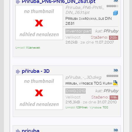
Priruba_PN6-PN16_DIN_2631.ipt
Priruba_PN6-PN16_
DIN_2631.ipt
Příruba svařovaná, dle DIN
2631
Inventor part
kat:
Příruby
Velikost
Staženo:
2120
x
262kB
• ze dne
11.07.2007
Umístil:
VlJanecek
příruba - 3D
příruba_-_3D.dwg
příruba, výrobce TOS Kuřim
DWG2010
kat:
Příruby
Velikost
Staženo:
1118
x
216,3kB
• ze dne
31.07.2010
Umístil:
123Mirek
• Výrobce:
TOS
priruba