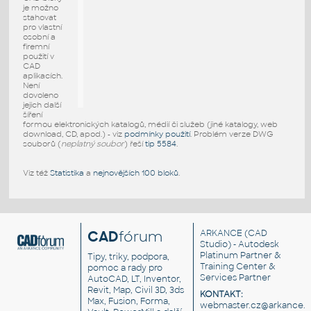
je možno
stahovat
pro vlastní
osobní a
firemní
použití v
CAD
aplikacích.
Není
dovoleno
jejich další
šíření
formou elektronických katalogů, médií či služeb (jiné katalogy, web
download, CD, apod.) - viz
podmínky použití
. Problém verze DWG
souborů (
neplatný soubor
) řeší
tip 5584
.
Viz též
Statistika
a
nejnovějších 100 bloků
.
CAD
fórum
ARKANCE
(CAD
Studio) - Autodesk
Platinum Partner &
Tipy, triky, podpora,
Training Center &
pomoc a rady pro
Services Partner
AutoCAD, LT, Inventor,
Revit, Map, Civil 3D, 3ds
KONTAKT:
Max, Fusion, Forma,
webmaster.cz@arkance.w