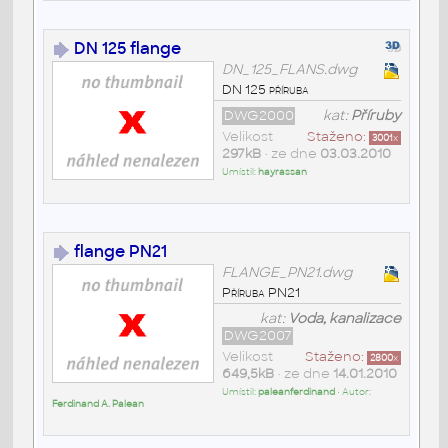
DN 125 flange
DN_125_FLANS.dwg
DN 125 příruba
DWG2000
kat:
Příruby
Velikost
Staženo:
3001
x
297kB
• ze dne
03.03.2010
Umístil:
hayrassan
flange PN21
FLANGE_PN21.dwg
Příruba PN21
kat:
Voda, kanalizace
DWG2007
Velikost
Staženo:
2800
x
649,5kB
• ze dne
14.01.2010
Umístil:
paleanferdinand
• Autor:
Ferdinand A. Palean