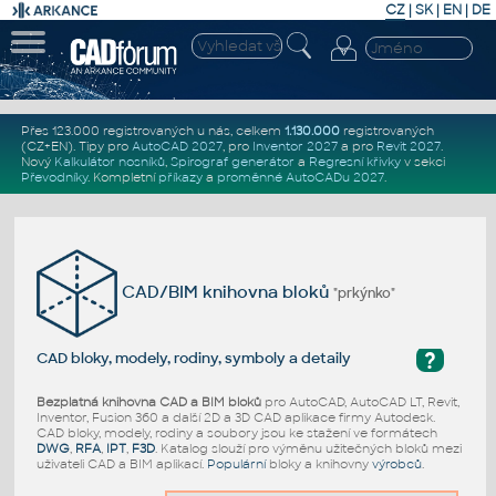
CZ
|
SK
|
EN
|
DE
Přes 123.000 registrovaných u nás, celkem
1.130.000
registrovaných
(CZ+EN)
. Tipy pro
AutoCAD 2027
, pro
Inventor 2027
a pro
Revit 2027
.
Nový
Kalkulátor nosníků
,
Spirograf generátor
a
Regresní křivky
v sekci
Převodníky
.
Kompletní
příkazy
a
proměnné AutoCADu 2027
.
CAD/BIM knihovna bloků
"prkýnko"
?
CAD bloky, modely, rodiny, symboly a detaily
Bezplatná knihovna CAD a BIM bloků
pro AutoCAD, AutoCAD LT, Revit,
Inventor, Fusion 360 a další 2D a 3D CAD aplikace firmy Autodesk.
CAD bloky, modely, rodiny a soubory jsou ke stažení ve formátech
DWG
,
RFA
,
IPT
,
F3D
. Katalog slouží pro výměnu užitečných bloků mezi
uživateli CAD a BIM aplikací.
Populární
bloky a knihovny
výrobců
.