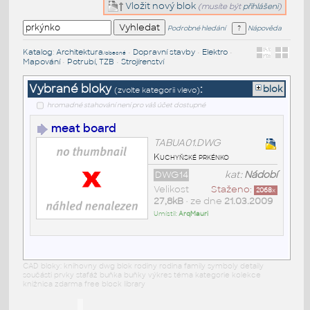
Vložit nový blok
(musíte být
přihlášeni
)
Podrobné hledání
Nápověda
Katalog
:
Architektura
•
Dopravní stavby
•
Elektro
•
/obecné
Mapování
•
Potrubí, TZB
•
Strojírenství
Vybrané bloky
:
blok
(zvolte kategorii vlevo)
hromadné stahování není pro váš účet dostupné
meat board
TABUA01.DWG
Kuchyňské prkénko
DWG14
kat:
Nádobí
Velikost
Staženo:
2068
x
27,8kB
• ze dne
21.03.2009
Umístil:
ArqMauri
CAD bloky: knihovny dwg blok rodiny rodina family symboly detaily
součásti prvky stafáž buňka buňky výkres téma kategorie kolekce
knižnica zdarma free block library