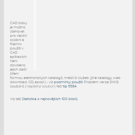
CAD bloky
je možno
stahovat
pro vlastní
osobní a
firemní
použití v
CAD
aplikacích.
Není
dovoleno
jejich další
šíření
formou elektronických katalogů, médií či služeb (jiné katalogy, web
download, CD, apod.) - viz
podmínky použití
. Problém verze DWG
souborů (
neplatný soubor
) řeší
tip 5584
.
Viz též
Statistika
a
nejnovějších 100 bloků
.