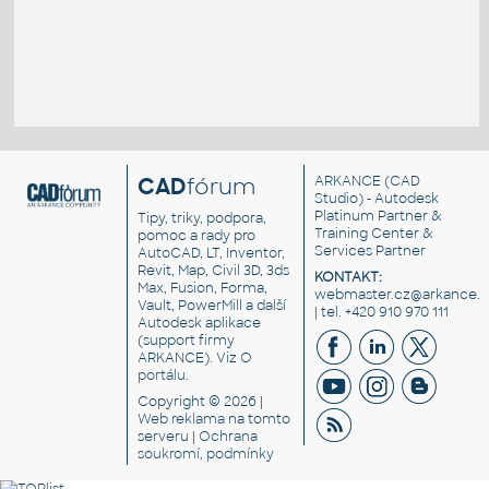
CAD
fórum
ARKANCE
(CAD
Studio) - Autodesk
Platinum Partner &
Tipy, triky, podpora,
Training Center &
pomoc a rady pro
Services Partner
AutoCAD, LT, Inventor,
Revit, Map, Civil 3D, 3ds
KONTAKT:
Max, Fusion, Forma,
webmaster.cz@arkance.w
Vault, PowerMill a další
| tel. +420 910 970 111
Autodesk aplikace
(support firmy
ARKANCE). Viz
O
portálu
.
Copyright © 2026 |
Web reklama
na tomto
serveru |
Ochrana
soukromí, podmínky