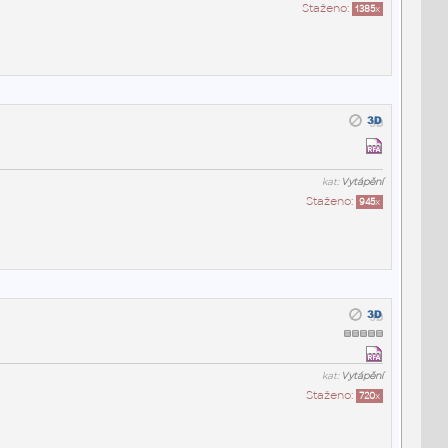
Staženo:
1385
x
kat:
Vytápění
Staženo:
945
x
kat:
Vytápění
Staženo:
720
x