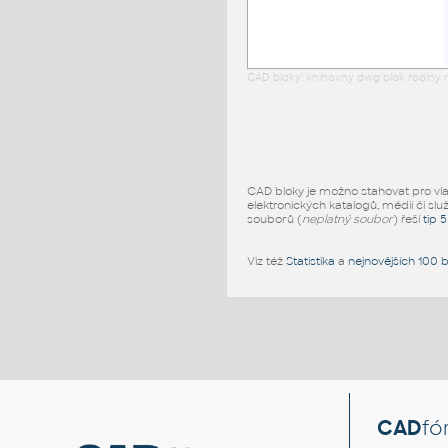
CAD bloky: knihovny dwg blok rodiny r
CAD bloky je možno stahovat pro vlast
elektronických katalogů, médií či slu
souborů (
neplatný soubor
) řeší
tip 
Viz též
Statistika
a
nejnovějších 100 
CAD
fó