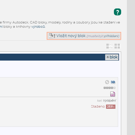
?
e firmy Autodesk. CAD bloky, modely, rodiny a soubory jsou ke stažení ve
ní
bloky a knihovny
výrobců
.
Vložit nový blok
(musíte být
přihlášeni
)
blok
kat:
Vytápění
Staženo:
2631
x