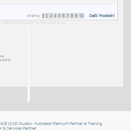
stránky:
1
2
3
4
5
6
7
8
9
10
...
Další
Poslední
 kolekce knižnica zdarma free block library
mou
ze DWG
NCE
(CAD Studio) - Autodesk Platinum Partner & Training
r & Services Partner