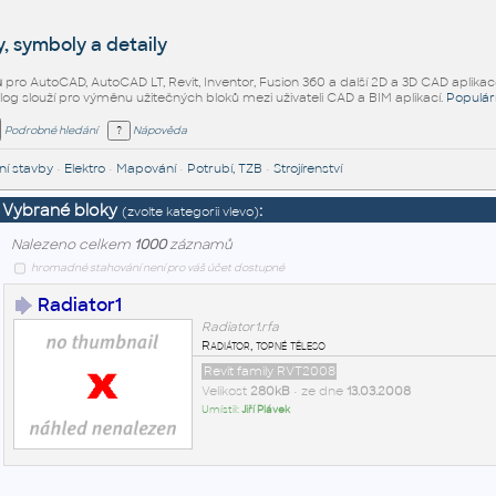
, symboly a detaily
ů
pro AutoCAD, AutoCAD LT, Revit, Inventor, Fusion 360 a další 2D a 3D CAD aplikac
alog slouží pro výměnu užitečných bloků mezi uživateli CAD a BIM aplikací.
Populár
Podrobné hledání
Nápověda
í stavby
•
Elektro
•
Mapování
•
Potrubí, TZB
•
Strojírenství
Vybrané bloky
:
(zvolte kategorii vlevo)
Nalezeno celkem
1000
záznamů
hromadné stahování není pro váš účet dostupné
Radiator1
Radiator1.rfa
Radiátor, topné těleso
Revit family RVT2008
Velikost
280kB
• ze dne
13.03.2008
Umístil:
Jiří Plávek