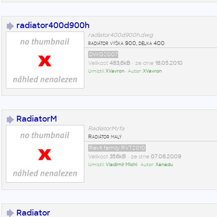
radiator400d900h
radiator400d900h.dwg
radiátor výška 900, délka 400
DWG2007
Velikost
483,6kB
• ze dne
18.05.2010
Umístil:
XVavron
• Autor:
XVavron
RadiatorM
RadiatorM.rfa
Radiátor malý
Revit family RVT2010
Velikost
356kB
• ze dne
07.08.2009
Umístil:
Vladimír Michl
• Autor:
Xanadu
Radiator