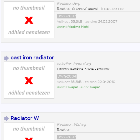
Radiator.dwg
Radiátor, článkové otopné těleso - pohled
DWG2007
Velikost
55,6kB
• ze dne
24.02.2007
Umístil:
Vladimír Michl
cast iron radiator
calorifer_fonta.dwg
Litinový radiátor 58x14 - pohledy
DWG2004
Velikost
35,3kB
• ze dne
22.01.2010
Umístil:
skaper
• Autor:
skaper
Radiator W
Radiator_W.dwg
Radiátor
DWG2007