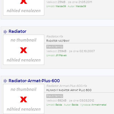
Velikost
251kB
• ze dne
21.05.2011
Umístil:
Walda09
• Autor:
Walda09
Radiator
Radiator.rfa
Radiátor nástěnný
Revit family
Velikost
259kB
• ze dne
02.10.2007
Umístil:
Jiří Plávek
Radiator-Armat-Plus-600
Radiator-Armat-Plus-600.rfa
Hlinikový radiátor Armat Plus 600
Revit family
Velikost
692kB
• ze dne
03.03.2012
Umístil:
Balda
• Autor:
Balda
• Výrobce:
Armatmetal