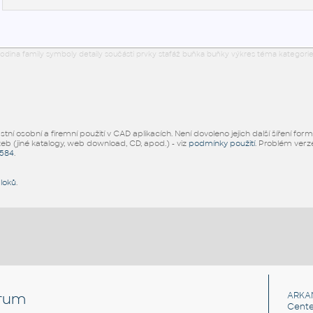
odina family symboly detaily součásti prvky stafáž buňka buňky výkres téma kategorie
ní osobní a firemní použití v CAD aplikacích. Není dovoleno jejich další šíření for
žeb (jiné katalogy, web download, CD, apod.) - viz
podmínky použití
. Problém ver
5584
.
bloků
.
rum
ARKA
Cente