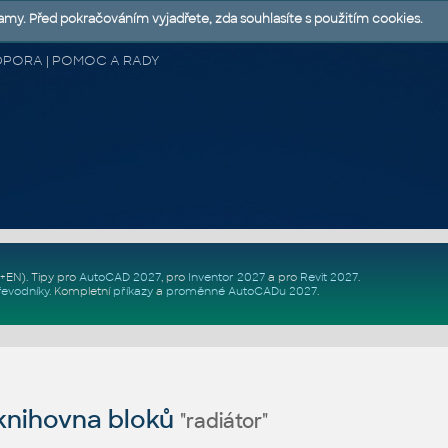
lamy. Před pokračováním vyjadřete, zda souhlasíte s použitím cookies.
 PODPORA | POMOC A RADY
Z+EN)
. Tipy pro
AutoCAD 2027
, pro
Inventor 2027
a pro
Revit 2027
.
řevodníky
.
Kompletní
příkazy
a
proměnné AutoCADu 2027
.
nihovna bloků
"radiátor"