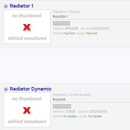
Radiator 1
Radiator_15.dwg
Radiátor 1
DWG2010
Velikost
874,2kB
• ze dne
07.01.2010
Umístil:
MayCad
• Autor:
MayCad
Radiator Dynamic
Radiator_Dynamic.dwg
Radiátor
DWG2004
Velikost
71,5kB
• ze dne
25.04.2013
Umístil:
Ilic Sladjan
• Autor:
Ilic Sladjan