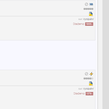
kat:
Vytápění
Staženo:
1866
x
kat:
Vytápění
Staženo:
1379
x