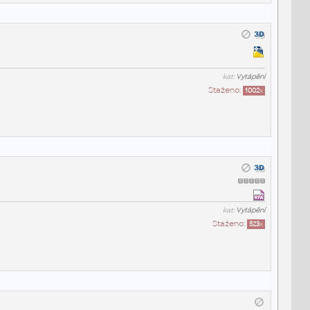
kat:
Vytápění
Staženo:
1002
x
kat:
Vytápění
Staženo:
523
x