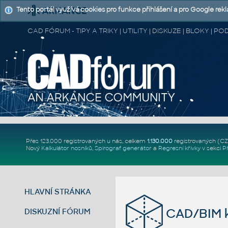
Tento portál využívá cookies pro funkce přihlášení a pro Google rek
CAD FÓRUM - TIPY A TRIKY | UTILITY | DISKUZE | BLOKY |
Přes 123.000 registrovaných u nás, celkem
1.130.000
registrovaných (C
Nový
Kalkulátor nosníků
,
Spirograf generátor
a
Regresní křivky
v sekci
P
HLAVNÍ STRÁNKA
CAD/BIM k
DISKUZNÍ FÓRUM