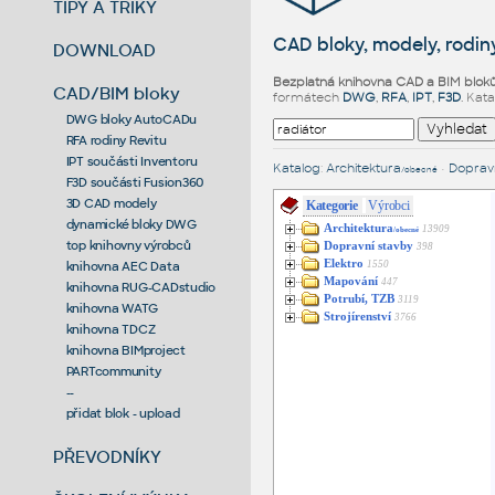
TIPY A TRIKY
CAD bloky, modely, rodiny
DOWNLOAD
Bezplatná knihovna CAD a BIM blok
CAD/BIM bloky
formátech
DWG
,
RFA
,
IPT
,
F3D
. Kat
DWG bloky AutoCADu
RFA rodiny Revitu
IPT součásti Inventoru
Katalog
:
Architektura
•
Dopravn
/obecné
F3D součásti Fusion360
3D CAD modely
Kategorie
Výrobci
dynamické bloky DWG
Architektura
13909
/obecné
top knihovny výrobců
Dopravní stavby
398
Elektro
1550
knihovna AEC Data
Mapování
447
knihovna RUG-CADstudio
Potrubí, TZB
3119
knihovna WATG
Strojírenství
3766
knihovna TDCZ
knihovna BIMproject
PARTcommunity
--
přidat blok - upload
PŘEVODNÍKY