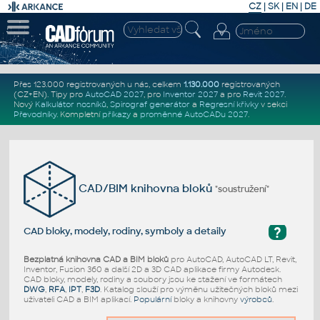
CZ
|
SK
|
EN
|
DE
Přes 123.000 registrovaných u nás, celkem
1.130.000
registrovaných
(CZ+EN)
. Tipy pro
AutoCAD 2027
, pro
Inventor 2027
a pro
Revit 2027
.
Nový
Kalkulátor nosníků
,
Spirograf generátor
a
Regresní křivky
v sekci
Převodníky
.
Kompletní
příkazy
a
proměnné AutoCADu 2027
.
CAD/BIM knihovna bloků
"soustružení"
?
CAD bloky, modely, rodiny, symboly a detaily
Bezplatná knihovna CAD a BIM bloků
pro AutoCAD, AutoCAD LT, Revit,
Inventor, Fusion 360 a další 2D a 3D CAD aplikace firmy Autodesk.
CAD bloky, modely, rodiny a soubory jsou ke stažení ve formátech
DWG
,
RFA
,
IPT
,
F3D
. Katalog slouží pro výměnu užitečných bloků mezi
uživateli CAD a BIM aplikací.
Populární
bloky a knihovny
výrobců
.