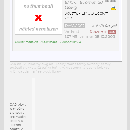
EMCO_Ecomat_20
D.dwg
Soustruh EMCO Ecomat
20D
DWG2007
kat:
Průmysl
Velikost
Staženo:
2331
x
1,07MB
• ze dne
08.10.2009
Umístil:
macauto
• Autor:
maca
• Výrobce:
EMCO
CAD bloky: knihovny dwg blok rodiny rodina family symboly detaily
součásti prvky stafáž buňka buňky výkres téma kategorie kolekce
knižnica zdarma free block library
CAD bloky
je možno
stahovat
pro vlastní
osobní a
firemní
použití v