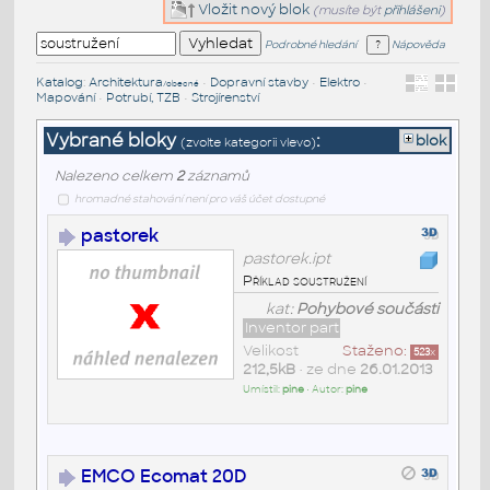
Vložit nový blok
(musíte být
přihlášeni
)
Podrobné hledání
Nápověda
Katalog
:
Architektura
•
Dopravní stavby
•
Elektro
•
/obecné
Mapování
•
Potrubí, TZB
•
Strojírenství
Vybrané bloky
:
blok
(zvolte kategorii vlevo)
Nalezeno celkem
2
záznamů
hromadné stahování není pro váš účet dostupné
pastorek
pastorek.ipt
Příklad soustružení
kat:
Pohybové součásti
Inventor part
Velikost
Staženo:
523
x
212,5kB
• ze dne
26.01.2013
Umístil:
pine
• Autor:
pine
EMCO Ecomat 20D