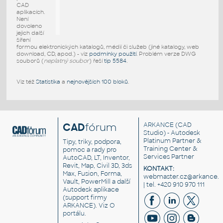
CAD
aplikacích.
Není
dovoleno
jejich další
šíření
formou elektronických katalogů, médií či služeb (jiné katalogy, web
download, CD, apod.) - viz
podmínky použití
. Problém verze DWG
souborů (
neplatný soubor
) řeší
tip 5584
.
Viz též
Statistika
a
nejnovějších 100 bloků
.
CAD
fórum
ARKANCE
(CAD
Studio) - Autodesk
Platinum Partner &
Tipy, triky, podpora,
Training Center &
pomoc a rady pro
Services Partner
AutoCAD, LT, Inventor,
Revit, Map, Civil 3D, 3ds
KONTAKT:
Max, Fusion, Forma,
webmaster.cz@arkance.w
Vault, PowerMill a další
| tel. +420 910 970 111
Autodesk aplikace
(support firmy
ARKANCE). Viz
O
portálu
.